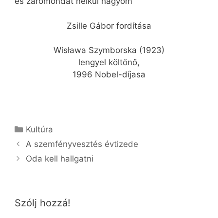
és zárómondat nélkül hagyom
Zsille Gábor fordítása
Wisława Szymborska (1923)
lengyel költőnő,
1996 Nobel-díjasa
Kategória
Kultúra
A szemfényvesztés évtizede
Oda kell hallgatni
Szólj hozzá!