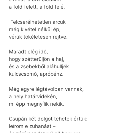
a föld felett, a föld felé.
Felcserélhetetlen arcuk
még kivétel nélkül ép,
vérük tökéletesen rejtve.
Maradt elég idő,
hogy szétterüljön a haj,
és a zsebekből aláhulljék
kulcscsomó, aprópénz.
Még egyre légtávolban vannak,
a hely határvidékén,
mi épp megnyílik nekik.
Csupán két dolgot tehetek értük:
leírom e zuhanást –