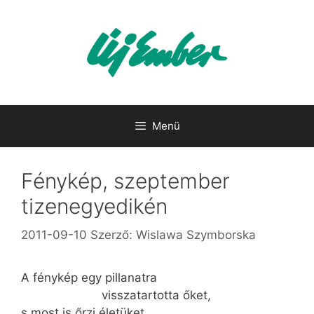
Kilépés
a
tartalomba
Menü
Fénykép, szeptember
tizenegyedikén
2011-09-10
Szerző:
Wislawa Szymborska
A fénykép egy pillanatra
visszatartotta őket,
s most is őrzi életüket