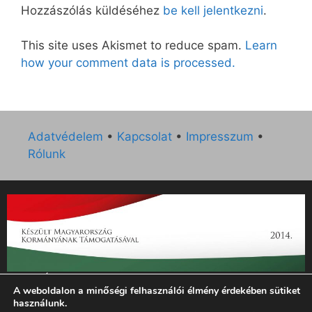
Hozzászólás küldéséhez
be kell jelentkezni
.
This site uses Akismet to reduce spam.
Learn
how your comment data is processed.
Adatvédelem
•
Kapcsolat
•
Impresszum
•
Rólunk
„Az Új Ember katolikus hetilap 2014. évi működésének
A weboldalon a minőségi felhasználói élmény érdekében sütiket
támogatását az EGYH-KCP-14-P-0121 sz. támogatási
használunk.
szerződés keretében 3 000 000 Ft összegben támogatta az