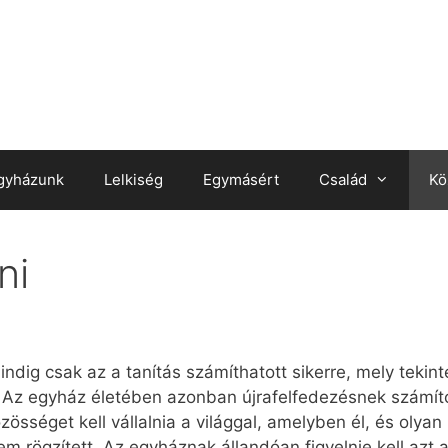
gyházunk
Lelkiség
Egymásért
Család
Kö
ni
indig csak az a tanítás számíthatott sikerre, mely tekint
t. Az egyház életében azonban újrafelfedezésnek számí
sséget kell vállalnia a világgal, amelyben él, és olyan
em rögzített. Az egyháznak állandóan figyelnie kell azt 