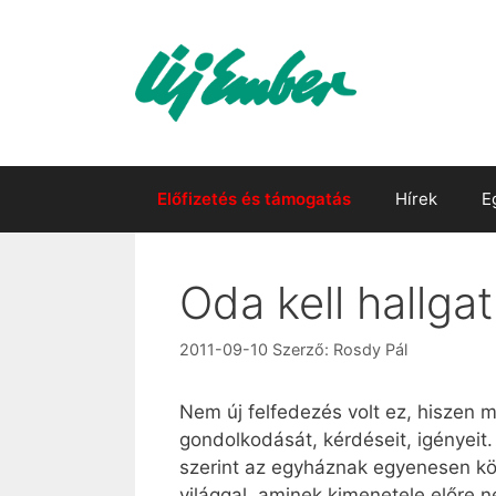
Kilépés
a
tartalomba
Előfizetés és támogatás
Hírek
E
Oda kell hallgat
2011-09-10
Szerző:
Rosdy Pál
Nem új felfedezés volt ez, hiszen m
gondolkodását, kérdéseit, igényei
szerint az egyháznak egyenesen közö
világgal, aminek kimenetele előre n