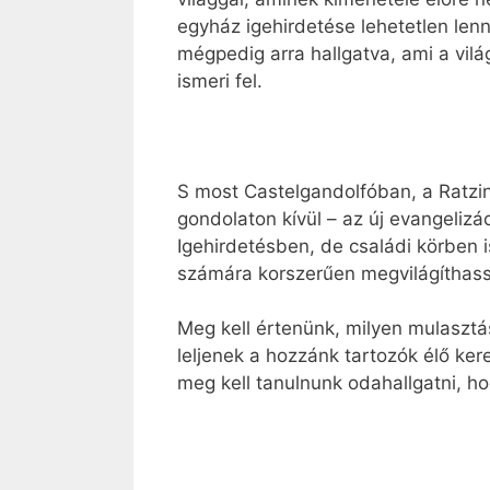
egyház igehirdetése lehetetlen lenn
mégpedig arra hallgatva, ami a vilá
ismeri fel.
S most Castelgandolfóban, a Ratzi
gondolaton kívül – az új evangelizá
Igehirdetésben, de családi körben 
számára korszerűen megvilágíthass
Meg kell értenünk, milyen mulasztá
leljenek a hozzánk tartozók élő ke
meg kell tanulnunk odahallgatni, ho