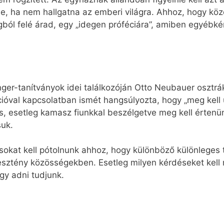
e, ha nem hallgatna az emberi világra. Ahhoz, hogy közöl
gból felé árad, egy „idegen próféciára”, amiben egyébké
nger-tanítványok idei találkozóján Otto Neubauer osztr
cióval kapcsolatban ismét hangsúlyozta, hogy „meg kell ú
is, esetleg kamasz fiunkkal beszélgetve meg kell értenü
uk.
sokat kell pótolnunk ahhoz, hogy különböző különleges t
resztény közösségekben. Esetleg milyen kérdéseket kell
gy adni tudjunk.