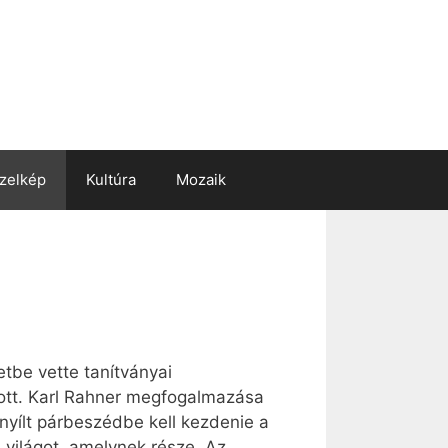
zelkép
Kultúra
Mozaik
etbe vette tanítványai
tott. Karl Rahner megfogalmazása
 nyílt párbeszédbe kell kezdenie a
a világot, amelynek része. Az