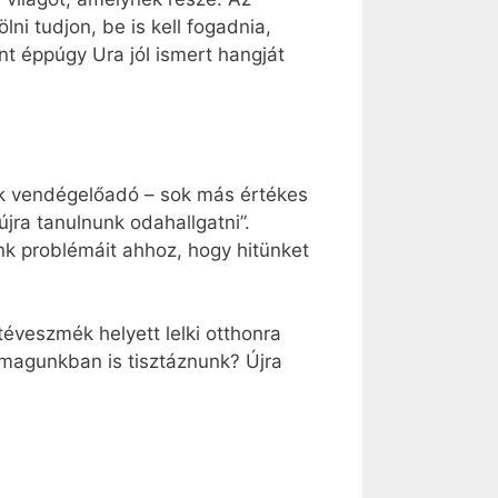
ni tudjon, be is kell fogadnia,
nt éppúgy Ura jól ismert hangját
ák vendégelőadó – sok más értékes
jra tanulnunk odahallgatni”.
nk problémáit ahhoz, hogy hitünket
éveszmék helyett lelki otthonra
 magunkban is tisztáznunk? Újra