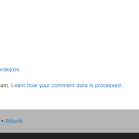
lentkezni
.
spam.
Learn how your comment data is processed.
•
Rólunk