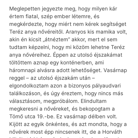
Meglepetten jegyezte meg, hogy milyen kár
értem fiatal, szép ember létemre, és
megkérdezte, hogy miért nem kérek segítséget
Teréz anya nővéreitől. Aranyos kis mamika volt,
akin én kicsit „átnéztem” akkor, mert el sem
tudtam képzelni, hogy mi közöm lehetne Teréz
anya nővéreihez. Éppen az utolsó éjszakámat
töltöttem aznap egy konténerben, ami
háromnapi alvásra adott lehetőséget. Vasárnap
reggel – az utolsó éjszakám után –
elgondolkoztam azon a bizonyos pályaudvari
találkozáson, és úgy éreztem, hogy nincs más
választásom, megpróbálom. Elindultam
megkeresni a nővéreket, és bekopogtam a
Tömő utca 19.-be. Ez vasárnap délben volt.
Kijött az egyik önkéntes, és azt mondta, hogy a
nővérek most épp nincsenek itt, de a Horváth