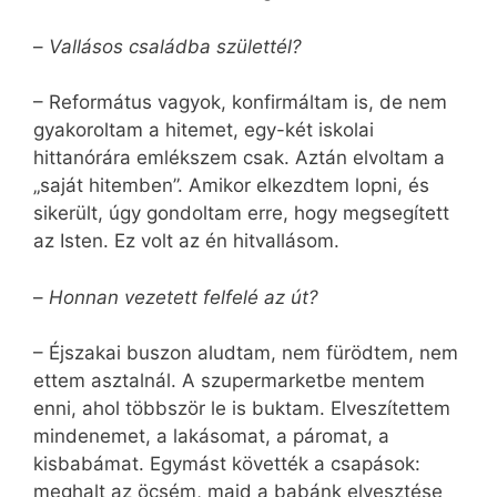
–
Vallásos családba születtél?
– Református vagyok, konfirmáltam is, de nem
gyakoroltam a hitemet, egy-két iskolai
hittanórára emlékszem csak. Aztán elvoltam a
„saját hitemben”. Amikor elkezdtem lopni, és
sikerült, úgy gondoltam erre, hogy megsegített
az Isten. Ez volt az én hitvallásom.
–
Honnan vezetett felfelé az út?
– Éjszakai buszon aludtam, nem fürödtem, nem
ettem asztalnál. A szupermarketbe mentem
enni, ahol többször le is buktam. Elveszítettem
mindenemet, a lakásomat, a páromat, a
kisbabámat. Egymást követték a csapások:
meghalt az öcsém, majd a babánk elvesztése