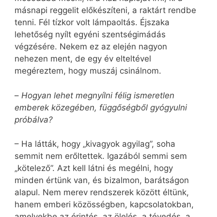
másnapi reggelit előkészíteni, a raktárt rendbe
tenni. Fél tízkor volt lámpaoltás. Éjszaka
lehetőség nyílt egyéni szentségimádás
végzésére. Nekem ez az elején nagyon
nehezen ment, de egy év elteltével
megéreztem, hogy muszáj csinálnom.
–
Hogyan lehet megnyílni félig ismeretlen
emberek közegében, függőségből gyógyulni
próbálva?
– Ha látták, hogy „kivagyok agyilag”, soha
semmit nem erőltettek. Igazából semmi sem
„kötelező”. Azt kell látni és megélni, hogy
minden értünk van, és bizalmon, barátságon
alapul. Nem merev rendszerek között éltünk,
hanem emberi közösségben, kapcsolatokban,
amelyekbe az érintés, az ölelés, a tévedés, a