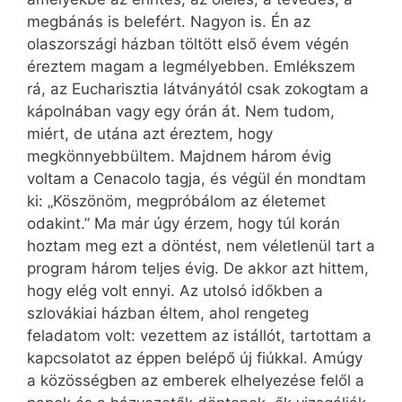
megbánás is belefért. Nagyon is. Én az
olaszországi házban töltött első évem végén
éreztem magam a legmélyebben. Emlékszem
rá, az Eucharisztia látványától csak zokogtam a
kápolnában vagy egy órán át. Nem tudom,
miért, de utána azt éreztem, hogy
megkönnyebbültem. Majdnem három évig
voltam a Cenacolo tagja, és végül én mondtam
ki: „Köszönöm, megpróbálom az életemet
odakint.” Ma már úgy érzem, hogy túl korán
hoztam meg ezt a döntést, nem véletlenül tart a
program három teljes évig. De akkor azt hittem,
hogy elég volt ennyi. Az utolsó időkben a
szlovákiai házban éltem, ahol rengeteg
feladatom volt: vezettem az istállót, tartottam a
kapcsolatot az éppen belépő új fiúkkal. Amúgy
a közösségben az emberek elhelyezése felől a