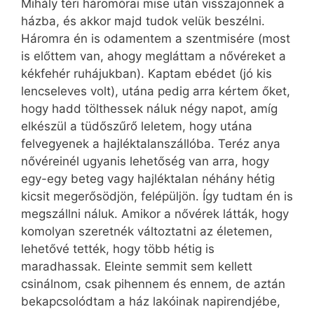
Mihály téri háromórai mise után visszajönnek a
házba, és akkor majd tudok velük beszélni.
Háromra én is odamentem a szentmisére (most
is előttem van, ahogy megláttam a nővéreket a
kékfehér ruhájukban). Kaptam ebédet (jó kis
lencseleves volt), utána pedig arra kértem őket,
hogy hadd tölthessek náluk négy napot, amíg
elkészül a tüdőszűrő leletem, hogy utána
felvegyenek a hajléktalanszállóba. Teréz anya
nővéreinél ugyanis lehetőség van arra, hogy
egy-egy beteg vagy hajléktalan néhány hétig
kicsit megerősödjön, felépüljön. Így tudtam én is
megszállni náluk. Amikor a nővérek látták, hogy
komolyan szeretnék változtatni az életemen,
lehetővé tették, hogy több hétig is
maradhassak. Eleinte semmit sem kellett
csinálnom, csak pihennem és ennem, de aztán
bekapcsolódtam a ház lakóinak napirendjébe,