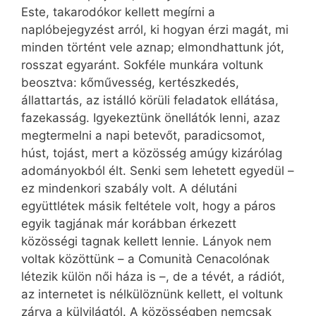
Este, takarodókor kellett megírni a
naplóbejegyzést arról, ki hogyan érzi magát, mi
minden történt vele aznap; elmondhattunk jót,
rosszat egyaránt. Sokféle munkára voltunk
beosztva: kőművesség, kertészkedés,
állattartás, az istálló körüli feladatok ellátása,
fazekasság. Igyekeztünk önellátók lenni, azaz
megtermelni a napi betevőt, paradicsomot,
húst, tojást, mert a közösség amúgy kizárólag
adományokból élt. Senki sem lehetett egyedül –
ez mindenkori szabály volt. A délutáni
együttlétek másik feltétele volt, hogy a páros
egyik tagjának már korábban érkezett
közösségi tagnak kellett lennie. Lányok nem
voltak közöttünk – a Comunità Cenacolónak
létezik külön női háza is –, de a tévét, a rádiót,
az internetet is nélkülöznünk kellett, el voltunk
zárva a külvilágtól. A közösségben nemcsak