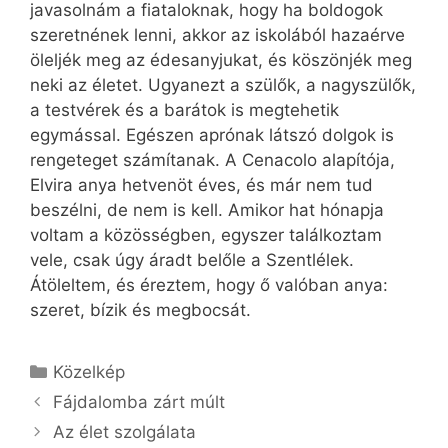
javasolnám a fiataloknak, hogy ha boldogok
szeretnének lenni, akkor az iskolából hazaérve
öleljék meg az édesanyjukat, és köszönjék meg
neki az életet. Ugyanezt a szülők, a nagyszülők,
a testvérek és a barátok is megtehetik
egymással. Egészen aprónak látszó dolgok is
rengeteget számítanak. A Cenacolo alapítója,
Elvira anya hetvenöt éves, és már nem tud
beszélni, de nem is kell. Amikor hat hónapja
voltam a közösségben, egyszer találkoztam
vele, csak úgy áradt belőle a Szentlélek.
Átöleltem, és éreztem, hogy ő valóban anya:
szeret, bízik és megbocsát.
Kategória
Közelkép
Fájdalomba zárt múlt
Az élet szolgálata