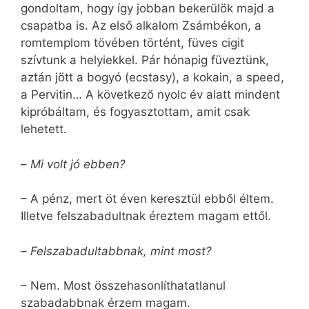
gondoltam, hogy így jobban bekerülök majd a
csapatba is. Az első alkalom Zsámbékon, a
romtemplom tövében történt, füves cigit
szívtunk a helyiekkel. Pár hónapig füveztünk,
aztán jött a bogyó (ecstasy), a kokain, a speed,
a Pervitin… A következő nyolc év alatt mindent
kipróbáltam, és fogyasztottam, amit csak
lehetett.
–
Mi volt jó ebben?
– A pénz, mert öt éven keresztül ebből éltem.
Illetve felszabadultnak éreztem magam ettől.
–
Felszabadultabbnak, mint most?
– Nem. Most összehasonlíthatatlanul
szabadabbnak érzem magam.