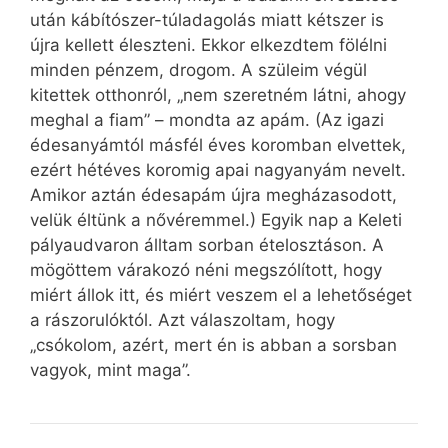
után kábítószer-túladagolás miatt kétszer is
újra kellett éleszteni. Ekkor elkezdtem fölélni
minden pénzem, drogom. A szüleim végül
kitettek otthonról, „nem szeretném látni, ahogy
meghal a fiam” – mondta az apám. (Az igazi
édesanyámtól másfél éves koromban elvettek,
ezért hétéves koromig apai nagyanyám nevelt.
Amikor aztán édesapám újra megházasodott,
velük éltünk a nővéremmel.) Egyik nap a Keleti
pályaudvaron álltam sorban ételosztáson. A
mögöttem várakozó néni megszólított, hogy
miért állok itt, és miért veszem el a lehetőséget
a rászorulóktól. Azt válaszoltam, hogy
„csókolom, azért, mert én is abban a sorsban
vagyok, mint maga”.