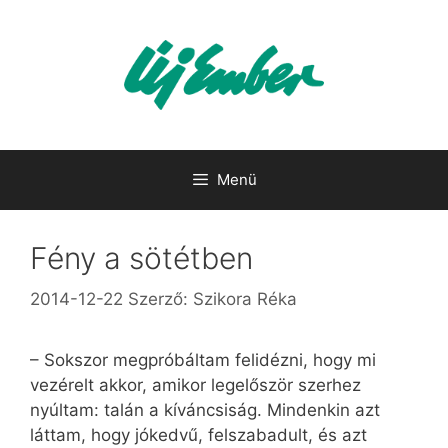
Kilépés
a
tartalomba
Menü
Fény a sötétben
2014-12-22
Szerző:
Szikora Réka
– Sokszor megpróbáltam felidézni, hogy mi
vezérelt akkor, amikor legelőször szerhez
nyúltam: talán a kíváncsiság. Mindenkin azt
láttam, hogy jókedvű, felszabadult, és azt