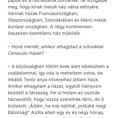
papok és a házvezetők döntenek, ők vizsgálják
meg, hogy kinek melyik ház válna előnyére.
Vannak házak Franciaországban,
Olaszországban, Szlovákiában és kilenc másik
európai országban. A négy kontinensen
összesen tizenkilenc ház működik.
–
Hová mentél, amikor elhagytad a szlovákiai
Cenacolo-házat?
– A közösségben töltött évek alatt kibékültem a
családommal, így oda is mehettem volna, de
inkább Teréz anya nővéreihez jöttem haza.
Amikor elhagytam a házat, egyből hiányozni
kezdett a társaság. Fel is hívtam az osztrák
házvezetőt, hogy vissza szeretnék térni, de ő
biztatott: „Ádám, ha már kijöttél, próbáld meg!
Bátorság!” Azóta eltelt egy év és négy hónap,