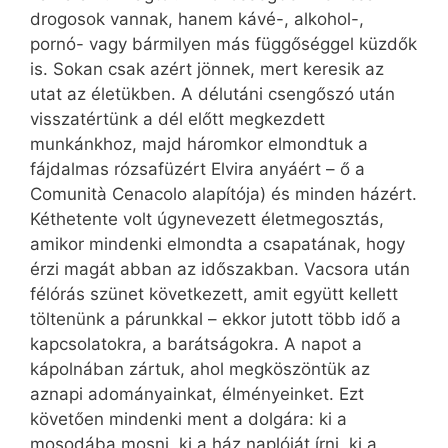
drogosok vannak, hanem kávé-, alkohol-,
pornó- vagy bármilyen más függőséggel küzdők
is. Sokan csak azért jönnek, mert keresik az
utat az életükben. A délutáni csengőszó után
visszatértünk a dél előtt megkezdett
munkánkhoz, majd háromkor elmondtuk a
fájdalmas rózsafüzért Elvira anyáért – ő a
Comunità Cenacolo alapítója) és minden házért.
Kéthetente volt úgynevezett életmegosztás,
amikor mindenki elmondta a csapatának, hogy
érzi magát abban az időszakban. Vacsora után
félórás szünet következett, amit együtt kellett
töltenünk a párunkkal – ekkor jutott több idő a
kapcsolatokra, a barátságokra. A napot a
kápolnában zártuk, ahol megköszöntük az
aznapi adományainkat, élményeinket. Ezt
követően mindenki ment a dolgára: ki a
mosodába mosni, ki a ház naplóját írni, ki a