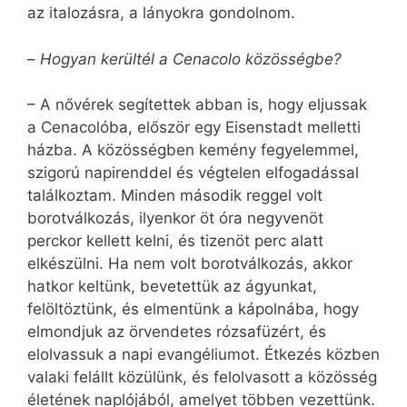
az italozásra, a lányokra gondolnom.
–
Hogyan kerültél a Cenacolo közösségbe?
– A nővérek segítettek abban is, hogy eljussak
a Cenacolóba, először egy Eisenstadt melletti
házba. A közösségben kemény fegyelemmel,
szigorú napirenddel és végtelen elfogadással
találkoztam. Minden második reggel volt
borotválkozás, ilyenkor öt óra negyvenöt
perckor kellett kelni, és tizenöt perc alatt
elkészülni. Ha nem volt borotválkozás, akkor
hatkor keltünk, bevetettük az ágyunkat,
felöltöztünk, és elmentünk a kápolnába, hogy
elmondjuk az örvendetes rózsafüzért, és
elolvassuk a napi evangéliumot. Étkezés közben
valaki felállt közülünk, és felolvasott a közösség
életének naplójából, amelyet többen vezettünk.