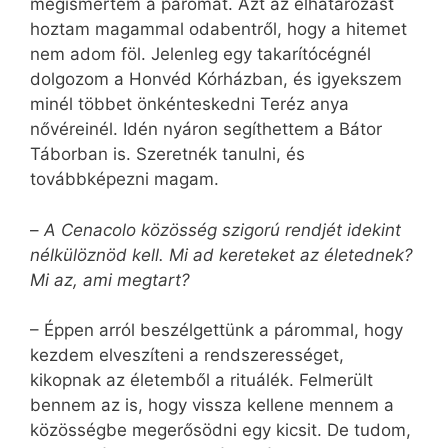
megismertem a páromat. Azt az elhatározást
hoztam magammal odabentről, hogy a hitemet
nem adom föl. Jelenleg egy takarítócégnél
dolgozom a Honvéd Kórházban, és igyekszem
minél többet önkénteskedni Teréz anya
nővéreinél. Idén nyáron segíthettem a Bátor
Táborban is. Szeretnék tanulni, és
továbbképezni magam.
–
A Cenacolo közösség szigorú rendjét idekint
nélkülöznöd kell. Mi ad kereteket az életednek?
Mi az, ami megtart?
– Éppen arról beszélgettünk a párommal, hogy
kezdem elveszíteni a rendszerességet,
kikopnak az életemből a rituálék. Felmerült
bennem az is, hogy vissza kellene mennem a
közösségbe megerősödni egy kicsit. De tudom,