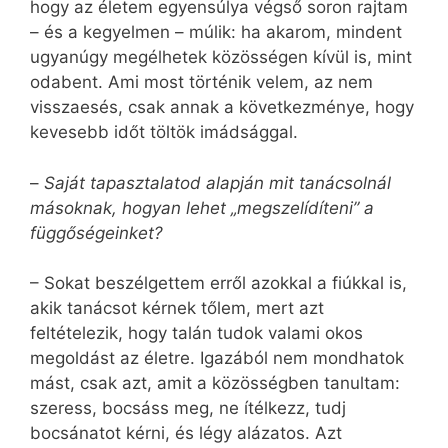
hogy az életem egyensúlya végső soron rajtam
– és a kegyelmen – múlik: ha akarom, mindent
ugyanúgy megélhetek közösségen kívül is, mint
odabent. Ami most történik velem, az nem
visszaesés, csak annak a következménye, hogy
kevesebb időt töltök imádsággal.
–
Saját tapasztalatod alapján mit tanácsolnál
másoknak, hogyan lehet „megszelídíteni” a
függőségeinket?
– Sokat beszélgettem erről azokkal a fiúkkal is,
akik tanácsot kérnek tőlem, mert azt
feltételezik, hogy talán tudok valami okos
megoldást az életre. Igazából nem mondhatok
mást, csak azt, amit a közösségben tanultam:
szeress, bocsáss meg, ne ítélkezz, tudj
bocsánatot kérni, és légy alázatos. Azt