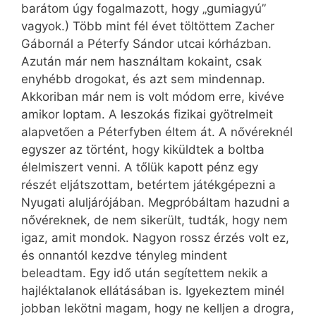
barátom úgy fogalmazott, hogy „gumiagyú”
vagyok.) Több mint fél évet töltöttem Zacher
Gábornál a Péterfy Sándor utcai kórházban.
Azután már nem használtam kokaint, csak
enyhébb drogokat, és azt sem mindennap.
Akkoriban már nem is volt módom erre, kivéve
amikor loptam. A leszokás fizikai gyötrelmeit
alapvetően a Péterfyben éltem át. A nővéreknél
egyszer az történt, hogy kiküldtek a boltba
élelmiszert venni. A tőlük kapott pénz egy
részét eljátszottam, betértem játékgépezni a
Nyugati aluljárójában. Megpróbáltam hazudni a
nővéreknek, de nem sikerült, tudták, hogy nem
igaz, amit mondok. Nagyon rossz érzés volt ez,
és onnantól kezdve tényleg mindent
beleadtam. Egy idő után segítettem nekik a
hajléktalanok ellátásában is. Igyekeztem minél
jobban lekötni magam, hogy ne kelljen a drogra,