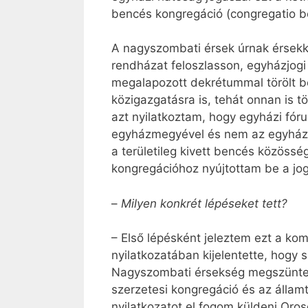
bencés kongregáció (congregatio b
A nagyszombati érsek úrnak érsekké
rendházat feloszlasson, egyházjogi
megalapozott dekrétummal törölt ben
közigazgatásra is, tehát onnan is 
azt nyilatkoztam, hogy egyházi fór
egyházmegyével és nem az egyházme
a területileg kivett bencés közössé
kongregációhoz nyújtottam be a jog
–
Milyen konkrét lépéseket tett?
– Első lépésként jeleztem ezt a ko
nyilatkozatában kijelentette, hogy 
Nagyszombati érsekség megszüntette
szerzetesi kongregáció és az államtit
nyilatkozatot el fogom küldeni Orosc