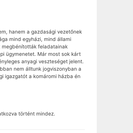
kem, hanem a gazdasági vezetőnek
ága mind egyházi, mind állami
t megbénították feladatainak
napi ügymenetet. Már most sok kárt
ényleges anyagi veszteséget jelent.
rábban nem álltunk jogviszonyban a
gi igazgatót a komáromi házba én
atkozva történt mindez.