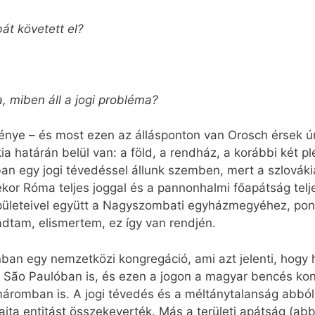
bát követett el?
, miben áll a jogi probléma?
énye – és most ezen az állásponton van Orosch érsek úr 
ia határán belül van: a föld, a rendház, a korábbi két 
an egy jogi tévedéssel állunk szemben, mert a szlovákia
kor Róma teljes joggal és a pannonhalmi főapátság tel
s épületeivel együtt a Nagyszombati egyházmegyéhez, po
dtam, elismertem, ez így van rendjén.
an egy nemzetközi kongregáció, ami azt jelenti, hog
 São Paulóban is, és ezen a jogon a magyar bencés kon
omáromban is. A jogi tévedés és a méltánytalanság abból
ajta entitást összekeverték. Más a területi apátság (abba