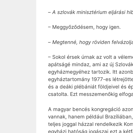
–
A szlovák minisztérium eljárási hi
– Meggyőződésem, hogy igen.
–
Megtenné, hogy röviden felvázolja
– Sokol érsek úrnak az volt a vélem
apátságé mindaz, ami az új Szlovák
egyházmegyéhez tartozik. Itt azonb
egyháztartomány 1977-es létrejötte
és a deáki plébániát földjeivel é
csatolta. Ezt messzemenőkig elfoga
A magyar bencés kongregáció azonb
vannak, hanem például Brazíliában,
teljes joggal házzal rendelkezik K
egyházi hatóság jogászai ezt a kétf