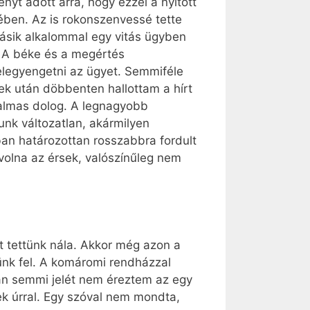
nyt adott arra, hogy ezzel a nyitott
ében. Az is rokonszenvessé tette
másik alkalommal egy vitás ügyben
. A béke és a megértés
elegyengetni az ügyet. Semmiféle
ek után döbbenten hallottam a hírt
dalmas dolog. A legnagyobb
tunk változatlan, akármilyen
ban határozottan rosszabbra fordult
olna az érsek, valószínűleg nem
st tettünk nála. Akkor még azon a
ünk fel. A komáromi rendházzal
án semmi jelét nem éreztem az egy
 úrral. Egy szóval nem mondta,