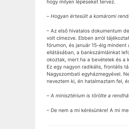
hogy milyen lépéseket tervez.
–
Hogyan értesült a komáromi rend
– Az első hivatalos dokumentum d
volt címezve. Ebben arról tájékozt
fórumon, és január 15-éig mindent 
ellátásában, a bankszámláinkat lef
okoztak, mert ha a bevételek és a k
Ez egy nagyon radikális, frontális
Nagyszombati egyházmegyével. Nem
neveztem ki, én hatalmaztam fel, é
–
A minisztérium is törölte a rendhá
– De nem a mi kérésünkre! A mi meg