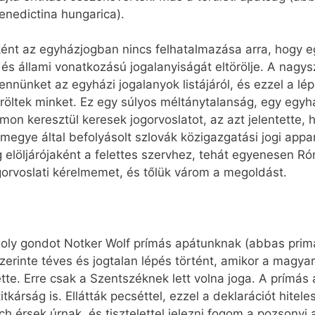
enedictina hungarica).
nt az egyházjogban nincs felhatalmazása arra, hogy egy
 és állami vonatkozású jogalanyiságát eltörölje. A nagy
nünket az egyházi jogalanyok listájáról, és ezzel a lépés
töröltek minket. Ez egy súlyos méltánytalanság, egy egy
umon keresztül keresek jogorvoslatot, az azt jelentette
gye által befolyásolt szlovák közigazgatási jogi appa
g elöljárójaként a felettes szervhez, tehát egyenesen Ró
orvoslati kérelmemet, és tőlük várom a megoldást.
moly gondot Notker Wolf prímás apátunknak (abbas prim
szerinte téves és jogtalan lépés történt, amikor a magy
. Erre csak a Szentszéknek lett volna joga. A prímás a
kárság is. Ellátták pecséttel, ezzel a deklarációt hiteles
h érsek úrnak, és tisztelettel jelezni fogom a pozsonyi a