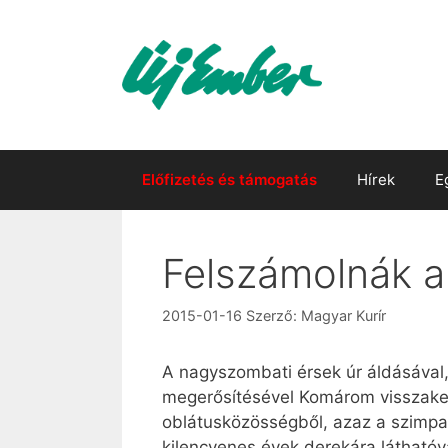
Kilépés
a
tartalomba
Előfizetés és támogatás
Hírek
E
Felszámolnák 
2015-01-16
Szerző:
Magyar Kurír
A nagyszombati érsek úr áldásával,
megerősítésével Komárom visszaker
oblátusközösségből, azaz a szimpat
kilencvenes évek derekára láthatóv