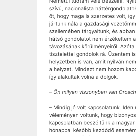
Németül tudtam vele beszélni. Nyílt 
szívű, nacionalista háttérgondolat
őt, hogy maga is szerzetes volt, í
jártunk nála a gazdasági vezetőmme
szellemében tárgyaltunk, és abban
hátsó gondolatot nem érzékeltem a 
távozásának körülményeiről. Azóta 
tisztelettel gondolok rá. Üzentem i
helyzetben is van, amit nyilván ne
a helyzet. Mindezt nem hozom kapc
így alakultak volna a dolgok.
–
Ön milyen viszonyban van Orosch 
– Mindig jó volt kapcsolatunk. Idén
véleményen voltunk, hogy bizonyos 
kapcsolatban beszéltünk a magyar 
hónappal később kezdődő eseménye