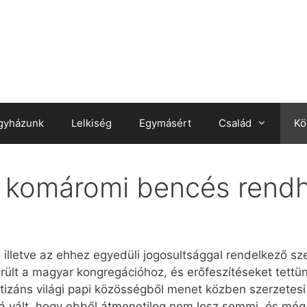
gyházunk
Lelkiség
Egymásért
Család
Kö
a komáromi bencés rend
 illetve az ehhez egyedüli jogosultsággal rendelkező sz
ült a magyar kongregációhoz, és erőfeszítéseket tettü
izáns világi papi közösségből menet közben szerzetesi 
á vált, hogy ebből átmenetileg nem lesz semmi, és még v