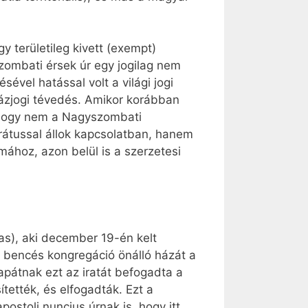
 területileg kivett (exempt)
szombati érsek úr egy jogilag nem
ével hatással volt a világi jogi
házjogi tévedés. Amikor korábban
, hogy nem a Nagyszombati
rátussal állok kapcsolatban, hanem
mához, azon belül is a szerzetesi
as), aki december 19-én kelt
ar bencés kongregáció önálló házát a
pátnak ezt az iratát befogadta a
ítették, és elfogadták. Ezt a
postoli nuncius úrnak is, hogy itt