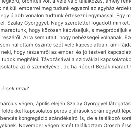
légkörű, örömteli volt a vele való találkozás, amely remé
ok nélküli emberrel meg tudunk egyezni az egyház érdek
gy egy újabb vonalon tudtunk értekezni egymással. Egy 
l, Szalay Györggyel. Nagy szeretettel fogadott minket
 maradtunk, hogy közösen képviseljük, s megpróbáljuk 
részéről. Arra sem utalt, hogy nehézségei volnának. Ez
sem hallottam őszinte szót vele kapcsolatban, ami fáj
s neki, hogy részemről az emberi és jó testvéri kapcsola
m tudok megítélni. Távozásával a szlovákiai kapcsolatok
solatba az ő személyével, de ha Róbert Bezák maradt v
érsek úrral?
 március végén, április elején Szalay Györggyel látogatá
földekkel kapcsolatos peres eljárások során együtt lép
bencés kongregáció szándékairól is, de a találkozó sor
knek. November végén ismét találkoztam Orosch érsek