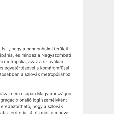
is –, hogy a pannonhalmi területi
plébánia, és mindez a Nagyszombati
i metropólia, azaz a szlovákiai
jes egyetértésével a komáromfüssi
ntosabban a szlovák metropóliához
y házai nem csupán Magyarországon
gregáció önálló jogi személyként
 eredeztethető, hogy a szlovák
tia territorialis), és más a magyar