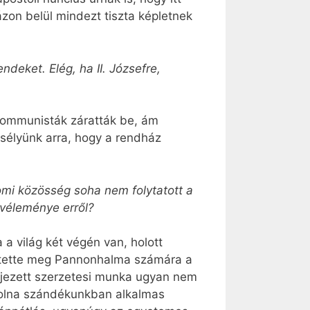
ázon belül mindezt tiszta képletnek
deket. Elég, ha II. Józsefre,
 kommunisták záratták be, ám
esélyünk arra, hogy a rendház
mi közösség soha nem folytatott a
 véleménye erről?
a világ két végén van, holott
remtette meg Pannonhalma számára a
fejezett szerzetesi munka ugyan nem
 volna szándékunkban alkalmas