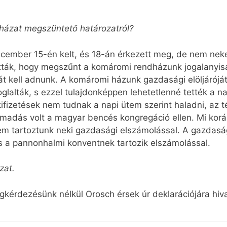
házat megszüntető határozatról?
ecember 15-én kelt, és 18-án érkezett meg, de nem ne
atták, hogy megszűnt a komáromi rendházunk jogalanyis
át kell adnunk. A komáromi házunk gazdasági elöljárójá
oglalták, s ezzel tulajdonképpen lehetetlenné tették a 
ifizetések nem tudnak a napi ütem szerint haladni, az t
 támadás volt a magyar bencés kongregáció ellen. Mi ko
 tartoztunk neki gazdasági elszámolással. A gazdasá
s a pannonhalmi konventnek tartozik elszámolással.
zat.
kérdezésünk nélkül Orosch érsek úr deklarációjára hiv