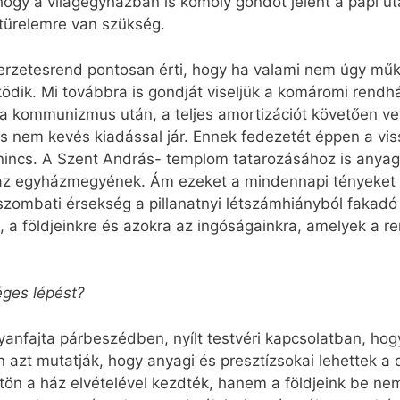
hogy a világegyházban is komoly gondot jelent a papi 
türelemre van szükség.
rzetesrend pontosan érti, hogy ha valami nem úgy műk
ödik. Mi továbbra is gondját viseljük a komáromi rendh
 a kommunizmus után, a teljes amortizációt követően vet
 nem kevés kiadással jár. Ennek fedezetét éppen a vissz
 nincs. A Szent András- templom tatarozásához is anyagi
 az egyházmegyének. Ám ezeket a mindennapi tényeket
szombati érsekség a pillanatnyi létszámhiányból fakadó
, a földjeinkre és azokra az ingóságainkra, amelyek a 
éges lépést?
lyanfajta párbeszédben, nyílt testvéri kapcsolatban, ho
 azt mutatják, hogy anyagi és presztízsokai lehettek a
tön a ház elvételével kezdték, hanem a földjeink be nem j