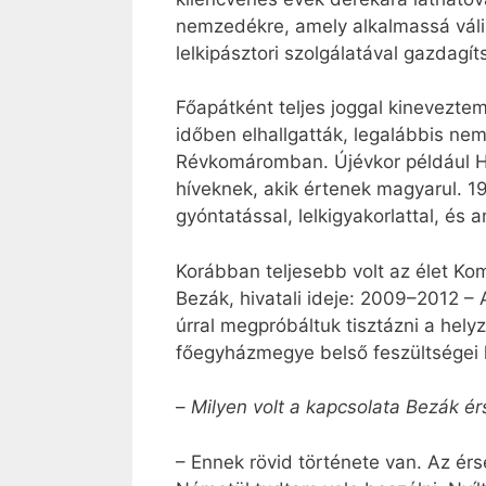
nemzedékre, amely alkalmassá váli
lelkipásztori szolgálatával gazdagít
Főapátként teljes joggal kinevezte
időben elhallgatták, legalábbis ne
Révkomáromban. Újévkor például Hi
híveknek, akik értenek magyarul. 1
gyóntatással, lelkigyakorlattal, és
Korábban teljesebb volt az élet Ko
Bezák, hivatali ideje: 2009–2012 – 
úrral megpróbáltuk tisztázni a hel
főegyházmegye belső feszültségei le
–
Milyen volt a kapcsolata Bezák ér
– Ennek rövid története van. Az érs