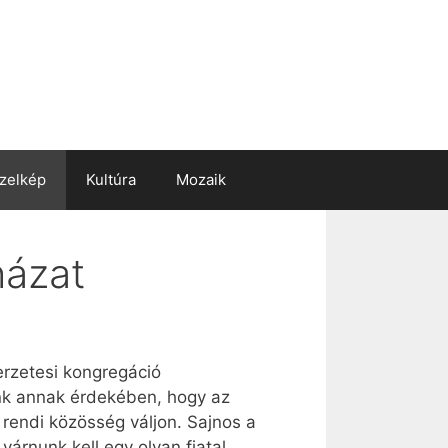
zelkép
Kultúra
Mozaik
házat
erzetesi kongregáció
nk annak érdekében, hogy az
rendi közösség váljon. Sajnos a
árnunk kell egy olyan fiatal