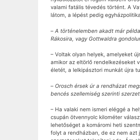
valami fatális tévedés történt. A V
látom, a lépést pedig egyházpolitik
–
A történelemben akadt már példa a
Rákosira, vagy Gottwaldra gondolun
– Voltak olyan helyek, amelyeket ú
amikor az eltörlő rendelkezéseket v
életét, a lelkipásztori munkát újra
–
Orosch érsek úr a rendházat meg
bencés szellemiség szerinti szerzet
– Ha valaki nem ismeri eléggé a he
csupán ötvennyolc kilométer válasz
lehetőséget a komáromi heti szentmi
folyt a rendházban, de ez nem azt 