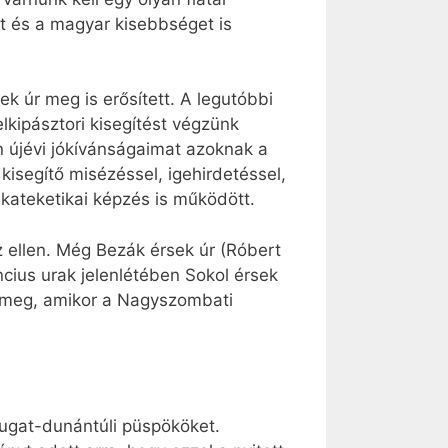
t és a magyar kisebbséget is
k úr meg is erősített. A legutóbbi
kipásztori kisegítést végzünk
 újévi jókívánságaimat azoknak a
isegítő misézéssel, igehirdetéssel,
 kateketikai képzés is működött.
 ellen. Még Bezák érsek úr (Róbert
ncius urak jelenlétében Sokol érsek
dt meg, amikor a Nagyszombati
yugat-dunántúli püspököket.