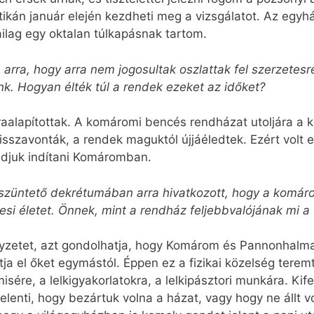
atikán január elején kezdheti meg a vizsgálatot. Az egyh
ailag egy oktalan túlkapásnak tartom.
rra, hogy arra nem jogosultak oszlattak fel szerzetesren
k. Hogyan élték túl a rendek ezeket az időket?
jraalapítottak. A komáromi bencés rendházat utoljára a
isszavonták, a rendek maguktól újjáéledtek. Ezért volt 
 tudjuk indítani Komáromban.
szüntető dekrétumában arra hivatkozott, hogy a komáro
esi életet. Önnek, mint a rendház feljebbvalójának mi a
lyzetet, azt gondolhatja, hogy Komárom és Pannonhalma 
tja el őket egymástól. Éppen ez a fizikai közelség te
sére, a lelkigyakorlatokra, a lelkipásztori munkára. Ki
jelenti, hogy bezártuk volna a házat, vagy hogy ne állt