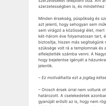
szerzeteseket telepíteni oda. Ám a
szerzetességben is, és mindehhez 
Minden érsekség, püspökség és sze
azt jelenti, hogy sehogyan sem műk
sem virágzó a közösségi élet, mert
két-három éve folyamatosan tart, és
biztosítja, hiszen más segítségünk
szüksége volt rá a templomnak és
elfelejtették számba venni. A Nagy
hogy bejelentse igényét a házunkra
jelentik.
–
Ez motiválhatta ezt a jogilag kéts
– Orosch érsek úrral nem voltunk o
határozott. A cselekedetek azonban
gyanúját erősíti az is, hogy nem rög