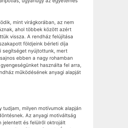
utánpótlás, ugyanúgy az egyetemes
ödik, mint virágkorában, az nem
áznak, ahol többek között azért
tük vissza. A rendház felújítása
akapott földjeink bérleti díja
 segítséget nyújtottunk, mert
 sajnos ebben a nagy rohamban
 gyengeségünket használta fel arra,
rendház működésének anyagi alapját
gy tudjam, milyen motívumok alapján
 döntésnek. Az anyagi motiváltság
elentett és felülről oktrojált