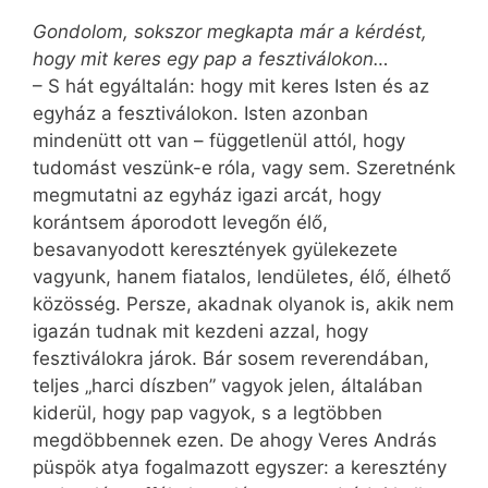
Gondolom, sokszor megkapta már a kérdést,
hogy mit keres egy pap a fesztiválokon…
– S hát egyáltalán: hogy mit keres Isten és az
egyház a fesztiválokon. Isten azonban
mindenütt ott van – függetlenül attól, hogy
tudomást veszünk-e róla, vagy sem. Szeretnénk
megmutatni az egyház igazi arcát, hogy
korántsem áporodott levegőn élő,
besavanyodott keresztények gyülekezete
vagyunk, hanem fiatalos, lendületes, élő, élhető
közösség. Persze, akadnak olyanok is, akik nem
igazán tudnak mit kezdeni azzal, hogy
fesztiválokra járok. Bár sosem reverendában,
teljes „harci díszben” vagyok jelen, általában
kiderül, hogy pap vagyok, s a legtöbben
megdöbbennek ezen. De ahogy Veres András
püspök atya fogalmazott egyszer: a keresztény