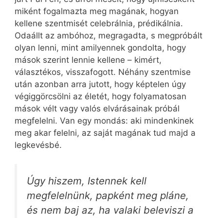
miként fogalmazta meg magának, hogyan
kellene szentmisét celebrálnia, prédikálnia.
Odaállt az am­bó­hoz, megragadta, s megpróbált
olyan lenni, mint amilyennek gondolta, hogy
mások szerint lennie kellene – kimért,
választékos, visszafogott. Néhány szentmise
után azonban arra jutott, hogy képtelen úgy
végiggörcsölni az életét, hogy folyamatosan
mások vélt vagy valós elvárásainak próbál
megfelelni. Van egy mondás: aki mindenkinek
meg akar felelni, az saját magának tud majd a
legkevésbé.
Úgy hiszem, Istennek kell
megfelelnünk, papként meg pláne,
és nem baj az, ha valaki beleviszi a