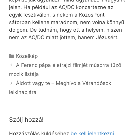
jelen. Ha például az AC/DC koncertezne az
egyik fesztiválon, s nekem a KözösPont-
sátorban kellene maradnom, nem volna könnyű
dolgom. De tudnám, hogy ott a helyem, hiszen
nem az AC/DC miatt jöttem, hanem Jézusért.
Kategória
Közelkép
A Ferenc pápa életrajzi filmjét műsorra tűző
mozik listája
Áldott vagy te – Meghívó a Várandósok
lelkinapjára
Szólj hozzá!
Hozzászólás küldéséhez
be kell jelentkezni
.