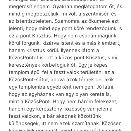
megerősít engem. Gyakran meglátogatom őt, és
mindig megbeszéljük, mi volt a szentmisén és
az istentiszteleten. Számomra az ökumené azt
jelenti, hogy mind egy pont köré rendeződünk, s
ez a pont Krisztus. Hogy nem csupán magunk
körül forgunk, kizárva Istent és a másik embert,
hanem Krisztus körül. Ilyennek látom a
KözösPontot is: ott a közös pont Krisztus, s mi,
keresztények körbefogjuk őt. Egy jelképes
templom épül fel a fesztiválok területén, ez a
KözösPont-sátor, ahova azok térnek be, akik
egy templomba egyébként nemigen. Jó látni,
hogy az egyháznak van egy olyan kerete is,
mint a KözösPont. Hogy nem három felekezet,
hanem egy keresztény közösség van jelen a
fesztiválokon, s bár akadnak közöttünk
különbségek, itt nem ezek számítanak. Közösen
képviseljük ugyanazt, mind ugyanazért vagyunk