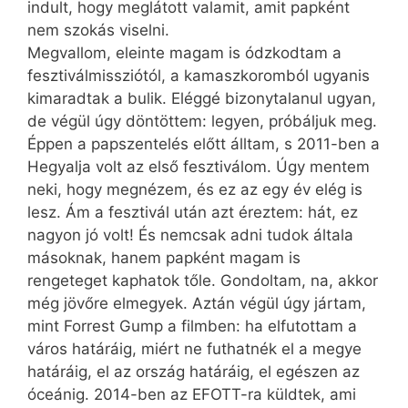
indult, hogy meglátott valamit, amit papként
nem szokás viselni.
Megvallom, eleinte magam is ódzkodtam a
fesztiválmissziótól, a kamaszkoromból ugyanis
kimaradtak a bulik. Eléggé bizonytalanul ugyan,
de végül úgy döntöttem: legyen, próbáljuk meg.
Éppen a papszentelés előtt álltam, s 2011-ben a
Hegyalja volt az első fesztiválom. Úgy mentem
neki, hogy megnézem, és ez az egy év elég is
lesz. Ám a fesztivál után azt éreztem: hát, ez
nagyon jó volt! És nemcsak adni tudok általa
másoknak, hanem papként magam is
rengeteget kaphatok tőle. Gondoltam, na, akkor
még jövőre elmegyek. Aztán végül úgy jártam,
mint Forrest Gump a filmben: ha elfutottam a
város határáig, miért ne futhatnék el a megye
határáig, el az ország határáig, el egészen az
óceánig. 2014-ben az EFOTT-ra küldtek, ami