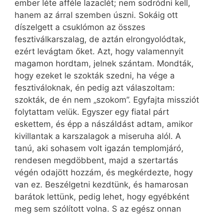
ember léte afféle lazaclét; nem sodródni kell,
hanem az árral szemben úszni. Sokáig ott
díszelgett a csuklómon az összes
fesztiválkarszalag, de aztán elrongyolódtak,
ezért levágtam őket. Azt, hogy valamennyit
magamon hordtam, jelnek szántam. Mondták,
hogy ezeket le szokták szedni, ha vége a
fesztiváloknak, én pedig azt válaszoltam:
szokták, de én nem „szokom”. Egyfajta missziót
folytattam velük. Egyszer egy fiatal párt
eskettem, és épp a nászáldást adtam, amikor
kivillantak a karszalagok a miseruha alól. A
tanú, aki sohasem volt igazán templomjáró,
rendesen megdöbbent, majd a szertartás
végén odajött hozzám, és megkérdezte, hogy
van ez. Beszélgetni kezdtünk, és hamarosan
barátok lettünk, pedig lehet, hogy egyébként
meg sem szólított volna. S az egész onnan