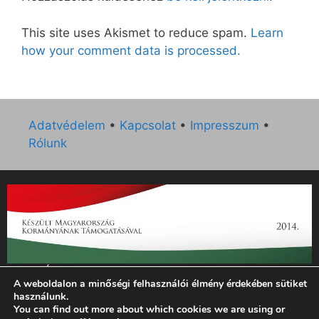
This site uses Akismet to reduce spam.
Learn
how your comment data is processed.
Adatvédelem
•
Kapcsolat
•
Impresszum
•
Rólunk
„Az Új Ember katolikus hetilap 2014. évi működésének
A weboldalon a minőségi felhasználói élmény érdekében sütiket
támogatását az EGYH-KCP-14-P-0121 sz. támogatási
használunk.
szerződés keretében 3 000 000 Ft összegben támogatta az
You can find out more about which cookies we are using or
Emberi Erőforrások Minisztériuma.”