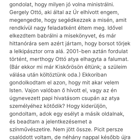
gondolat, hogy milyen jó volna ministrálni.
Gergely Ottó, aki által az Úr elhívott engem,
megengedte, hogy segédkezzek a misén, amit
rendkívül nagy feladatként éltem meg. Idővel
elkezdtem babrálni a misekönyvet, és már
hittanórára sem azért jártam, hogy borsot törjek
a lelkipásztor orra alá. 2001-ben aztán fordulat
történt, merthogy Ottó atya elhagyta a falumat.
(Bár ekkor mi már Kiskőrösön éltünk; a szüleim
válása után költöztünk oda.) Ekkoriban
gondolkodtam el azon, hogy mit akar velem
Isten. Vajon valóban ő hívott el, vagy az én
úgynevezett papi hivatásom csupán az atya
személyéhez kötődik? Hogy kiderüljön,
gondoltam, adok egy esélyt a másik oldalnak,
és beadtam a jelentkezésemet a
színművészetire. Nem jött össze. Picit persze
csalódott voltam, de néhány nappal később újra