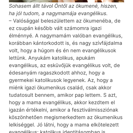
Sohasem állt távol Öntől az ökumené, hiszen,
ha jól tudom, a nagymamája evangélikus.
– Valósággal beleszülettem az ökumenéba, de
ez csupán később vált számomra igazi
élménnyé. A nagymamám valóban evangélikus,
korábban kántorkodott is, és nagy szívfájdalma
volt, hogy a húgom és én nem evangélikusok
lettünk. Anyukám katolikus, apukám
evangélikus, az esküvőjük evangélikus volt, de
édesanyám ragaszkodott ahhoz, hogy a
gyermekei katolikusok legyenek. Az, hogy a
miénk igazi ökumenikus család, csak akkor
tudatosult bennem, amikor pap lettem. S azt,
hogy a mama evangélikus, akkor kezdtem el
igazán értékelni, amikor a fesztiválmissziónak
köszönhetően megismerkedtem az ökumenikus
lelkiséggel. Jó látni, hogy a mama elkötelezett
evangélikus; katolikus identitásomban is