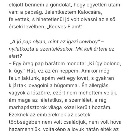
előjött bennem a gondolat, hogy egyetlen utam
van: a papság. Jelentkeztem Kalocsára,
felvettek, s hihetetlenül jó volt olvasni az első
érseki levélben: „Kedves Fiam!”
„A jó pap olyan, mint az igazi cowboy” –
nyilatkozta a szentelésekor. Mit kell érteni ez
alatt?
– Egy öreg pap barátom mondta: „Ki így bolond,
ki úgy.” Hát, ez az én heppem. Amikor még
falun laktunk, apám vett egy lovat, s gyakran
kijártak lovagolni a húgommal. Én allergiás
vagyok a lószőrre, ezért nem mehettem velük,
ám maga az életstílus, a szemlélet, a régi
marhapásztorok világa közel került hozzám.
Ezeknek az embereknek az esetek
többségében nem volt családjuk, nem volt hova
hazamenniük, voltaképp a lovuk hátán élték az