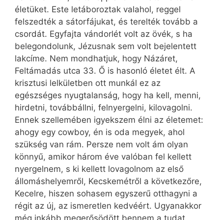
életüket. Este letáboroztak valahol, reggel
felszedték a sátorfájukat, és terelték tovább a
csordát. Egyfajta vándorlét volt az övék, s ha
belegondolunk, Jézusnak sem volt bejelentett
lakcíme. Nem mondhatjuk, hogy Názáret,
Feltámadás utca 33. Ő is hasonló életet élt. A
krisztusi lelkületben ott munkál ez az
egészséges nyugtalanság, hogy ha kell, menni,
hirdetni, továbbállni, felnyergelni, kilovagolni.
Ennek szellemében igyekszem élni az életemet:
ahogy egy cowboy, én is oda megyek, ahol
szükség van rám. Persze nem volt ám olyan
könnyű, amikor három éve valóban fel kellett
nyergelnem, s ki kellett lovagolnom az első
állomáshelyemről, Kecskemétről a következőre,
Kecelre, hiszen sohasem egyszerű otthagyni a
régit az új, az ismeretlen kedvéért. Ugyanakkor
még inkább megerősödött bennem a tudat,