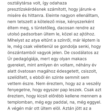
osztálytársa volt, így odahaza
presztízskérdésnek számított, hogy járunk-e
misére és hittanra. Eleinte nagyon ellenálltam,
nem tetszett a kötelező mise, kényszerként
éltem meg, s tüntetőleg, dacosan rendre az
utolsó padsorban ültem le, közel az ajtóhoz.
Mihelyst az atya eltűnt a színről, már léptem is
le, még csak véletlenül se gondolja senki, hogy
önszántamból vagyok jelen. De csodálatos az
Úr pedagógiája, mert egy olyan makacs
gyereket, mint amilyen én voltam, néhány év
alatt óvatosan magához édesgetett, csiszolt,
szelídített, s ebből én szinte semmit sem
vettem észre. Nem éreztem, hogy az a veszély
fenyegetne, hogy egyszer pap leszek. Csak azt
éreztem, hogy kicsit előrébb kellene mennem a
templomban, még egy paddal, na, még eggyel.
A végén már ott ültem elöl. Aztán jött az a