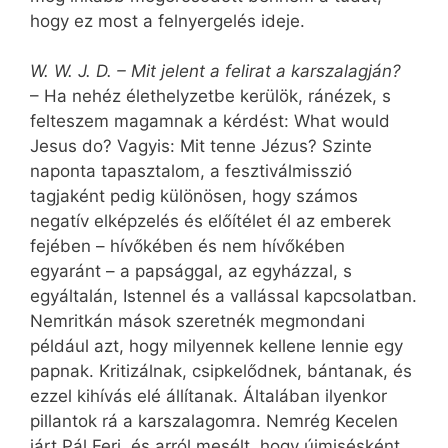
hogy ez most a felnyergelés ideje.
W. W. J. D. – Mit jelent a felirat a karszalagján?
– Ha nehéz élethelyzetbe kerülök, ránézek, s
felteszem magamnak a kérdést: What would
Jesus do? Vagy­is: Mit tenne Jézus? Szinte
naponta tapasztalom, a fesztiválmisszió
tagjaként pedig különösen, hogy számos
negatív elképzelés és előítélet él az emberek
fejében – hívőkében és nem hívőkében
egyaránt – a papsággal, az egyházzal, s
egyáltalán, Istennel és a vallással kapcsolatban.
Nemritkán mások szeretnék megmondani
például azt, hogy milyennek kellene lennie egy
papnak. Kritizálnak, csipkelődnek, bántanak, és
ezzel kihívás elé állítanak. Általában ilyenkor
pillantok rá a karszalagomra. Nemrég Kecelen
járt Pál Feri, és arról mesélt, hogy újmisésként