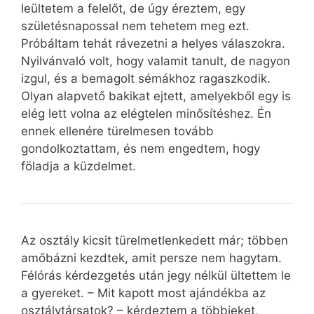
leültetem a felelőt, de úgy éreztem, egy
születésnapossal nem tehetem meg ezt.
Próbáltam tehát rávezetni a helyes válaszokra.
Nyilvánvaló volt, hogy valamit tanult, de nagyon
izgul, és a bemagolt sémákhoz ragaszkodik.
Olyan alapvető bakikat ejtett, amelyekből egy is
elég lett volna az elégtelen minősítéshez. Én
ennek ellenére türelmesen tovább
gondolkoztattam, és nem engedtem, hogy
föladja a küzdelmet.
Az osztály kicsit türelmetlenkedett már; többen
amőbázni kezdtek, amit persze nem hagytam.
Félórás kérdezgetés után jegy nélkül ültettem le
a gyereket. – Mit kapott most ajándékba az
osztálytársatok? – kérdeztem a többieket,