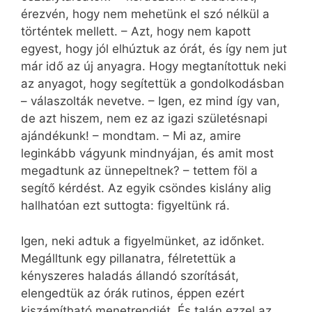
érezvén, hogy nem mehetünk el szó nélkül a
történtek mellett. – Azt, hogy nem kapott
egyest, hogy jól elhúztuk az órát, és így nem jut
már idő az új anyagra. Hogy megtanítottuk neki
az anyagot, hogy segítettük a gondolkodásban
– válaszolták nevetve. – Igen, ez mind így van,
de azt hiszem, nem ez az igazi születésnapi
ajándékunk! – mondtam. – Mi az, amire
leginkább vágyunk mindnyájan, és amit most
megadtunk az ünnepeltnek? – tettem föl a
segítő kérdést. Az egyik csöndes kislány alig
hallhatóan ezt suttogta: figyeltünk rá.
Igen, neki adtuk a figyelmünket, az időnket.
Megálltunk egy pillanatra, félretettük a
kényszeres haladás állandó szorítását,
elengedtük az órák rutinos, éppen ezért
kiszámítható menetrendjét. És talán ezzel az