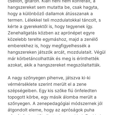
csellón, gitáron. Klári néni nem konferált, a
hangszereket sem mutatta be, csak hagyta,
hogy a különböző dallamok átússzanak a
termen. Lélekkel teli mozdulatokkal táncolt, s
kérte a gyerekektől is, hogy tegyenek így.
Zenehallgatás közben az aprónépet egyre
közelebb terelte egymáshoz, majd a zenélő
emberekhez is, hogy megfigyelhessék a
hangszereken játszók arcát, mozdulatait. Végül
már körbetáncolhatták és meg is érinthették
azokat, akik a hangszereket megszólaltatták.
A nagy szőnyegen pihenve, játszva ki-ki
vérmérséklete szerint merült el a zene
szépségeiben. Egy kis szőke fiú önfeledten
topogott körbe, egy másik álomba merült a
szőnyegen. A zenepedagógiai módszernek jól
átgondolt eleme, hogy az apróságok puha