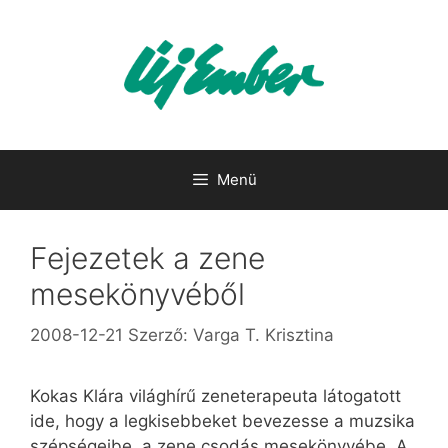
Kilépés
a
tartalomba
Menü
Fejezetek a zene
mesekönyvéből
2008-12-21
Szerző:
Varga T. Krisztina
Kokas Klára világhírű zeneterapeuta látogatott
ide, hogy a legkisebbeket bevezesse a muzsika
szépségeibe, a zene csodás mesekönyvébe. A