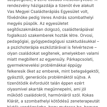
rendezvény házigazdája a tizenöt éve alakult
Vas Megyei Családterápiás Egyesület volt,
fővédnöke pedig Veres András szombathelyi
megyés püspök. Az egyesületet
segítőszakmákban dolgozó, családterápiával
foglalkozó szakemberek hozták létre. Orvosi,
pedagógiai, gyógypedagógusi szaktudásukkal –
a pszichoterápia eszköztárával is felvértezve –
olyan családokat segítenek, amelyekben valami
miatt megbillent az egyensúly. Párkapcsolati,
gyermeknevelési problémákkal éppúgy
felkeresik őket az emberek, mint betegségektől,
gyásztól, generációs problémáktól sújtva. A
tizenötödik évfordulót talán éppen ezért
olyasmivel akarták megünnepelni, ami jól
működő családokról, harmóniáról szól. Kokas
Klárát, a szombathelyi kötődésű zeneterapeutát