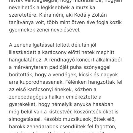
hívták vendégségbe, hogy mutassa be, hogyan
nevelhetők a legkisebbek a muzsika
szeretetére. Klára néni, aki Kodály Zoltán
tanítványa volt, több mint ötven éve foglalkozik
gyermekek zenei nevelésével.
A zenehallgatással töltött délután jól
illeszkedett a karácsony előtti hetek meghitt
hangulatához. A rendhagyó koncert alkalmából
a márványterem padlóját puha szőnyeggel
borították, hogy a vendégek, kicsik és nagyok
arra kuporodhassanak. Félénken hangzottak fel
az első karácsonyi énekek, közben a
zenepedagógus halkan emlékeztette a
gyerekeket, hogy némelyik anyuka hasában
még belül van a kistestvér, köszöntsék őket is
simogatással. Később muzsikusok jöttek elő,
barokk zenedarabok csendültek fel fagotton,