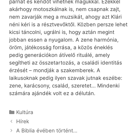
párnát és kendőt vihetnek magukkal. Ezekkel
akárhogy motoszkálnak is, nem csapnak zajt,
nem zavarják meg a muzsikát, ahogy azt Klári
néni kéri is a résztvevőktől. Közben persze lehet
kicsi táncolni, ugrálni is, hogy aztán megint
jobban essen a nyugalom. A zene harmónia,
öröm, játékosság forrása, a közös éneklés
pedig generációkon átívelő rituálé, amely
segítheti az összetartozás, a családi identitás
érzését – mondják a szakemberek. A
laikusoknak pedig ilyen szavak jutnak eszébe:
zene, karácsony, család, szeretet… Mindenki
számára ajándék volt ez a délután.
Kategória
Kultúra
Hírek
A Biblia évében történt…