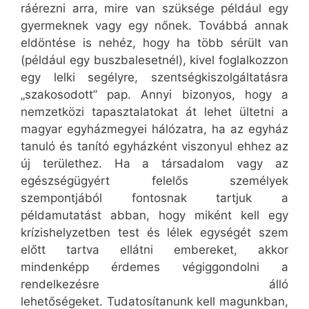
ráérezni arra, mire van szüksége például egy
gyermeknek vagy egy nőnek. Továbbá annak
eldöntése is nehéz, hogy ha több sérült van
(például egy buszbalesetnél), kivel foglalkozzon
egy lelki segélyre, szentségkiszolgáltatásra
„szakosodott” pap. Annyi bizonyos, hogy a
nemzetközi tapasztalatokat át lehet ültetni a
magyar egyházmegyei hálózatra, ha az egyház
tanuló és tanító egyházként viszonyul ehhez az
új területhez. Ha a társadalom vagy az
egészségügyért felelős személyek
szempontjából fontosnak tartjuk a
példamutatást abban, hogy miként kell egy
krízishelyzetben test és lélek egységét szem
előtt tartva ellátni embereket, akkor
mindenképp érdemes végiggondolni a
rendelkezésre álló
lehetőségeket. Tudatosítanunk kell magunkban,