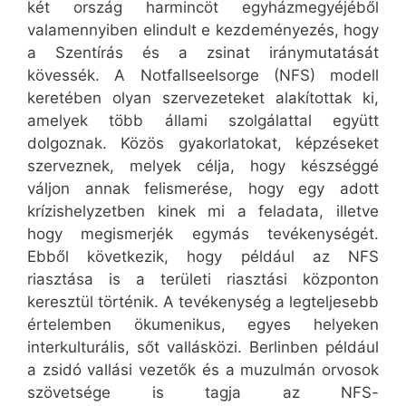
két ország harmincöt egyházmegyéjéből
valamennyiben elindult e kezdeményezés, hogy
a Szentírás és a zsinat iránymutatását
kövessék. A Notfallseelsorge (NFS) modell
keretében olyan szervezeteket alakítottak ki,
amelyek több állami szolgálattal együtt
dolgoznak. Közös gyakorlatokat, képzéseket
szerveznek, melyek célja, hogy készséggé
váljon annak felismerése, hogy egy adott
krízishelyzetben kinek mi a feladata, illetve
hogy megismerjék egymás tevékenységét.
Ebből következik, hogy például az NFS
riasztása is a területi riasztási központon
keresztül történik. A tevékenység a legteljesebb
értelemben ökumenikus, egyes helyeken
interkulturális, sőt vallásközi. Berlinben például
a zsidó vallási vezetők és a muzulmán orvosok
szövetsége is tagja az NFS-