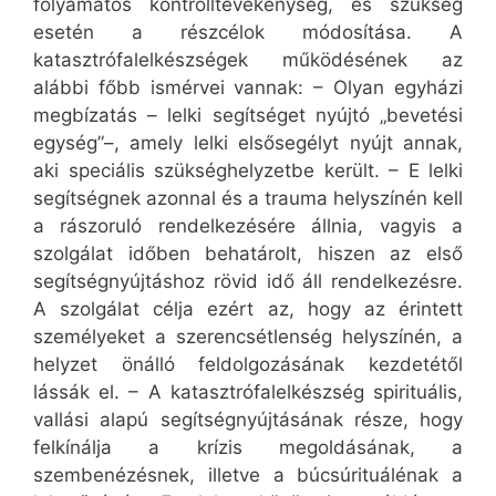
folyamatos kontrolltevékenység, és szükség
esetén a részcélok módosítása. A
katasztrófalelkészségek működésének az
alábbi főbb ismérvei vannak: – Olyan egyházi
megbízatás – lelki segítséget nyújtó „bevetési
egység”–, amely lelki elsősegélyt nyújt annak,
aki speciális szükséghelyzetbe került. – E lelki
segítségnek azonnal és a trauma helyszínén kell
a rászoruló rendelkezésére állnia, vagyis a
szolgálat időben behatárolt, hiszen az első
segítségnyújtáshoz rövid idő áll rendelkezésre.
A szolgálat célja ezért az, hogy az érintett
személyeket a szerencsétlenség helyszínén, a
helyzet önálló feldolgozásának kezdetétől
lássák el. – A katasztrófalelkészség spirituális,
vallási alapú segítségnyújtásának része, hogy
felkínálja a krízis megoldásának, a
szembenézésnek, illetve a búcsúrituálénak a