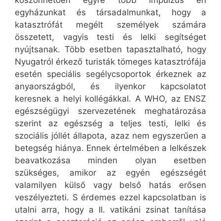
köszönhetően egyre több impulzus éri
egyházunkat és társadalmunkat, hogy a
katasztrófát megélt személyek számára
összetett, vagyis testi és lelki segítséget
nyújtsanak. Több esetben tapasztalható, hogy
Nyugatról érkező turisták tömeges katasztrófája
esetén speciális segélycsoportok érkeznek az
anyaországból, és ilyenkor kapcsolatot
keresnek a helyi kollégákkal. A WHO, az ENSZ
egészségügyi szervezetének meghatározása
szerint az egészség a teljes testi, lelki és
szociális jóllét állapota, azaz nem egyszerűen a
betegség hiánya. Ennek értelmében a lelkészek
beavatkozása minden olyan esetben
szükséges, amikor az egyén egészségét
valamilyen külső vagy belső hatás erősen
veszélyezteti. S érdemes ezzel kapcsolatban is
utalni arra, hogy a II. vatikáni zsinat tanítása