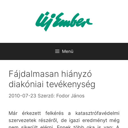
Kilépés
a
tartalomba
Menü
Fájdalmasan hiányzó
diakóniai tevékenység
2010-07-23
Szerző:
Fodor János
Már érkezett felkérés a katasztrófavédelmi
szervezetek részéről, de igazi eredményt még
nem sikerült elérni. Ennek több oka is van: A