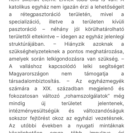
katolikus egyház nem igazán érzi a lehetőségeit
a rétegpasztoráció területén, mivel a
specializáció, illetve a területen kívüli
pasztoráció – néhány jól körülhatárolható
területtől eltekintve – idegen az egyház jelenlegi
struktúrájában. – Hiányzik azoknak a
szükséghelyzeteknek a pontos meghatározása,
amelyek során lelkigondozásra van szükség. –
A valláshoz kapcsolódó lelki segítséget
Magyarországon nem támogatja a
társadalombiztosítás. – Az egyházmegyék
számára a XIX. században megjelenő és
fokozatosan változó „rohamszolgálatok” még
mindig új területet jelentenek,
intézményesültségük és változandóságuk
sokszor fejtörést okoz az egyházi vezetésnek.
Az utóbbi években a nyugati mintáknak