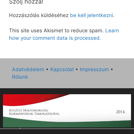
Szólj hozzá!
Hozzászólás küldéséhez
be kell jelentkezni
.
This site uses Akismet to reduce spam.
Learn
how your comment data is processed.
Adatvédelem
•
Kapcsolat
•
Impresszum
•
Rólunk
„Az Új Ember katolikus hetilap 2014. évi működésének