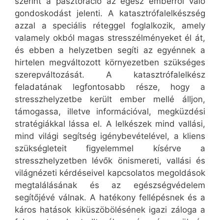
szerint a pasztoráció az egész emberről való
gondoskodást jelenti. A katasztrófalelkészség
azzal a speciális réteggel foglalkozik, amely
valamely okból magas stresszélményeket él át,
és ebben a helyzetben segíti az egyénnek a
hirtelen megváltozott környezetben szükséges
szerepváltozását. A katasztrófalelkész
feladatának legfontosabb része, hogy a
stresszhelyzetbe került ember mellé álljon,
támogassa, illetve információval, megküzdési
stratégiákkal lássa el. A lelkészek mind vallási,
mind világi segítség igénybevételével, a kliens
szükségleteit figyelemmel kísérve a
stresszhelyzetben lévők önismereti, vallási és
világnézeti kérdéseivel kapcsolatos megoldások
megtalálásának és az egészségvédelem
segítőjévé válnak. A hatékony fellépésnek és a
káros hatások kiküszöbölésének igazi záloga a