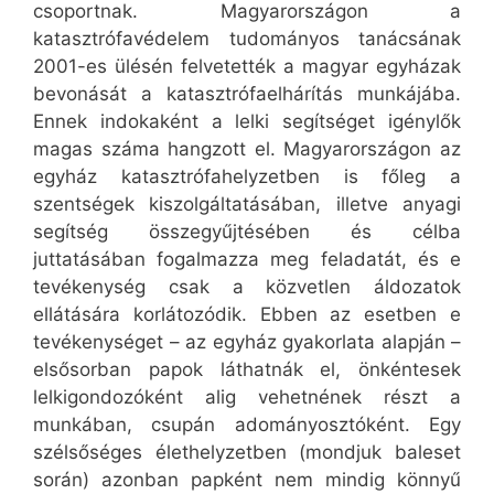
csoportnak. Magyarországon a
katasztrófavédelem tudományos tanácsának
2001-es ülésén felvetették a magyar egyházak
bevonását a katasztrófaelhárítás munkájába.
Ennek indokaként a lelki segítséget igénylők
magas száma hangzott el. Magyarországon az
egyház katasztrófahelyzetben is főleg a
szentségek kiszolgáltatásában, illetve anyagi
segítség összegyűjtésében és célba
juttatásában fogalmazza meg feladatát, és e
tevékenység csak a közvetlen áldozatok
ellátására korlátozódik. Ebben az esetben e
tevékenységet – az egyház gyakorlata alapján –
elsősorban papok láthatnák el, önkéntesek
lelkigondozóként alig vehetnének részt a
munkában, csupán adományosztóként. Egy
szélsőséges élethelyzetben (mondjuk baleset
során) azonban papként nem mindig könnyű