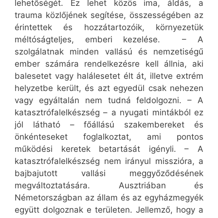
lehetőségét. Ez lehet közös ima, áldás, a
trauma közlőjének segítése, összességében az
érintettek és hozzátartozóik, környezetük
méltóságteljes, emberi kezelése. – A
szolgálatnak minden vallású és nemzetiségű
ember számára rendelkezésre kell állnia, aki
balesetet vagy halálesetet élt át, illetve extrém
helyzetbe került, és azt egyedül csak nehezen
vagy egyáltalán nem tudná feldolgozni. – A
katasztrófalelkészség – a nyugati mintákból ez
jól látható – főállású szakembereket és
önkénteseket foglalkoztat, ami pontos
működési keretek betartását igényli. – A
katasztrófalelkészség nem irányul misszióra, a
bajbajutott vallási meggyőződésének
megváltoztatására. Ausztriában és
Németországban az állam és az egyházmegyék
együtt dolgoznak e területen. Jellemző, hogy a