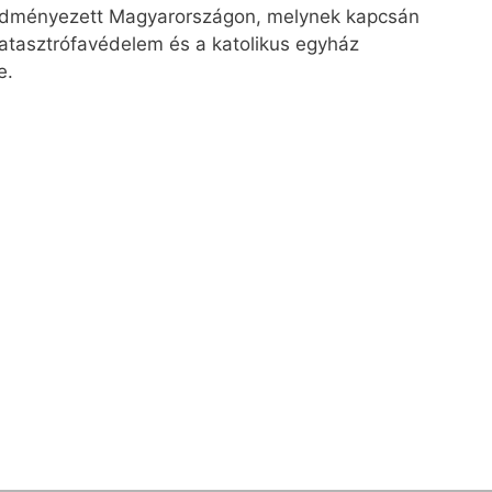
eredményezett Magyarországon, melynek kapcsán
katasztrófavédelem és a katolikus egyház
e.