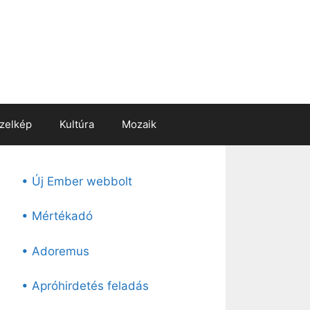
zelkép
Kultúra
Mozaik
• Új Ember webbolt
• Mértékadó
• Adoremus
• Apróhirdetés feladás