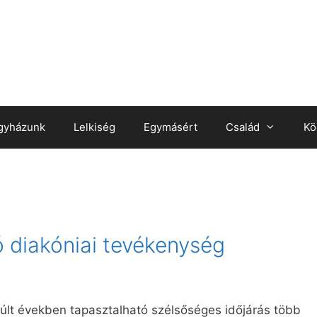
gyházunk
Lelkiség
Egymásért
Család
Kö
 diakóniai tevékenység
múlt években tapasztalható szélsőséges időjárás több