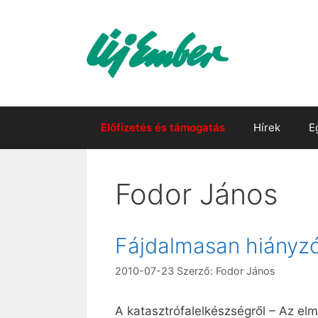
Kilépés
a
tartalomba
Előfizetés és támogatás
Hírek
E
Fodor János
Fájdalmasan hiányzó
2010-07-23
Szerző:
Fodor János
A katasztrófalelkészségről – Az el