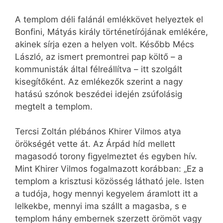
A templom déli falánál emlékkövet helyeztek el
Bonfini, Mátyás király történetírójának emlékére,
akinek sírja ezen a helyen volt. Később Mécs
László, az ismert premontrei pap költő – a
kommunisták által félreállítva – itt szolgált
kisegítőként. Az emlékezők szerint a nagy
hatású szónok beszédei idején zsúfolásig
megtelt a templom.
Tercsi Zoltán plébános Khirer Vilmos atya
örökségét vette át. Az Árpád híd mellett
magasodó torony figyelmeztet és egyben hív.
Mint Khirer Vilmos fogalmazott korábban: „Ez a
templom a krisztusi közösség látható jele. Isten
a tudója, hogy mennyi kegyelem áramlott itt a
lelkekbe, mennyi ima szállt a magasba, s e
templom hány embernek szerzett örömöt vagy