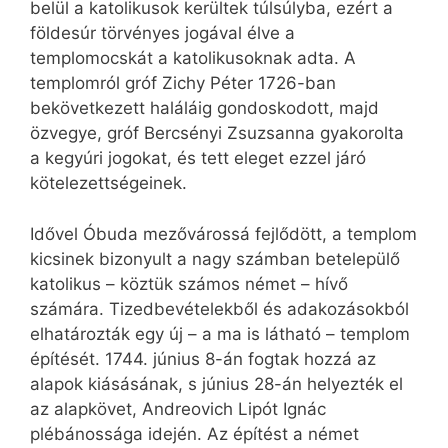
belül a katolikusok kerültek túlsúlyba, ezért a
földesúr törvényes jogával élve a
templomocskát a katolikusoknak adta. A
templomról gróf Zichy Péter 1726-ban
bekövetkezett haláláig gondoskodott, majd
özvegye, gróf Bercsényi Zsuzsanna gyakorolta
a kegyúri jogokat, és tett eleget ezzel járó
kötelezettségeinek.
Idővel Óbuda mezővárossá fejlődött, a templom
kicsinek bizonyult a nagy számban betelepülő
katolikus – köztük számos német – hívő
számára. Tizedbevételekből és adakozásokból
elhatározták egy új – a ma is látható – templom
építését. 1744. június 8-án fogtak hozzá az
alapok kiásásának, s június 28-án helyezték el
az alapkövet, Andreovich Lipót Ignác
plébánossága idején. Az építést a német