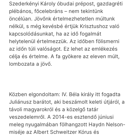
Szederkényi Károly óbudai prépost, gazdagréti
plébános, főcelebráns – nem tekintünk
öncélúan. Jövőnk értelmezhetetlen múltunk
nélkül, s még kevésbé értjük Krisztushoz való
kapcsolódásunkat, ha az idő fogalmát
helytelenül értelmezzük. Az időben fölismerni
az időn túli valóságot. Ez lehet az emlékezés
célja és értelme. A fa gyökere az eleven múlt,
lombozata a jövő.
Közben elgondoltam: IV. Béla király itt fogadta
Juliánusz barátot, aki beszámolt keleti útjáról, a
távoli magyarokról és a közelgő tatár
veszedelemről. A 2014-es esztendő júniusi
meleg nyugalmában fölhangzott Haydn Nelson-
miséje az Albert Schweitzer Kórus és