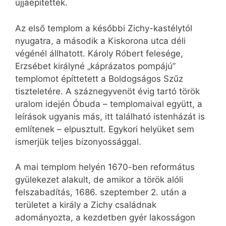
újjáépítették.
Az első templom a későbbi Zichy-kastélytól
nyugatra, a második a Kiskorona utca déli
végénél állhatott. Károly Róbert felesége,
Erzsébet királyné „káprázatos pompájú”
templomot építtetett a Boldogságos Szűz
tiszteletére. A száznegyvenöt évig tartó török
uralom idején Óbuda – templomaival együtt, a
leírások ugyanis más, itt található istenházát is
említenek – elpusztult. Egykori helyüket sem
ismerjük teljes bizonyossággal.
A mai templom helyén 1670-ben református
gyülekezet alakult, de amikor a török alóli
felszabadítás, 1686. szeptember 2. után a
területet a király a Zichy családnak
adományozta, a kezdetben gyér lakosságon