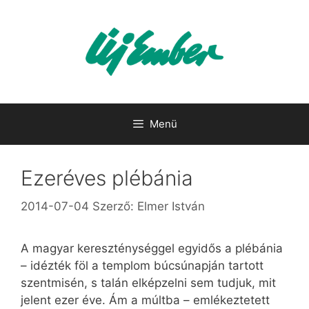
Kilépés
a
tartalomba
Menü
Ezeréves plébánia
2014-07-04
Szerző:
Elmer István
A magyar kereszténységgel egyidős a plébánia
– idézték föl a templom búcsúnapján tartott
szentmisén, s talán elképzelni sem tudjuk, mit
jelent ezer éve. Ám a múltba – emlékeztetett