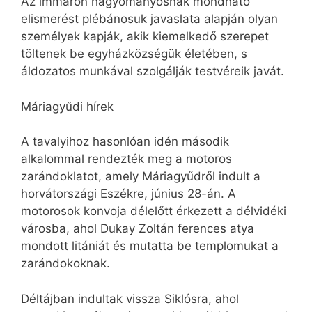
Az immáron hagyományosnak mondható
elismerést plébánosuk javaslata alapján olyan
személyek kapják, akik kiemelkedő szerepet
töltenek be egyházközségük életében, s
áldozatos munkával szolgálják testvéreik javát.
Máriagyűdi hírek
A tavalyihoz hasonlóan idén második
alkalommal rendezték meg a motoros
zarándoklatot, amely Máriagyűdről indult a
horvátországi Eszékre, június 28-án. A
motorosok konvoja délelőtt érkezett a délvidéki
városba, ahol Dukay Zoltán ferences atya
mondott litániát és mutatta be templomukat a
zarándokoknak.
Déltájban indultak vissza Siklósra, ahol