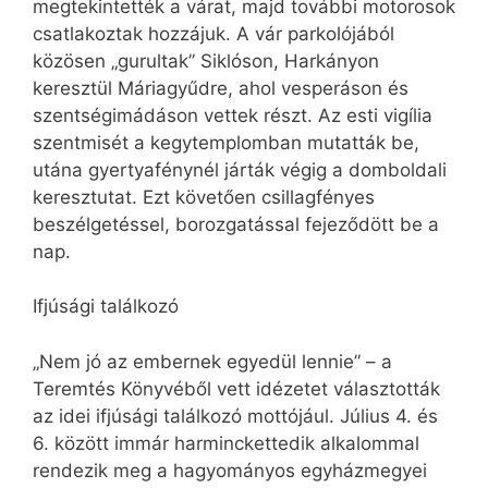
megtekintették a várat, majd további motorosok
csatlakoztak hozzájuk. A vár parkolójából
közösen „gurultak” Siklóson, Harkányon
keresztül Máriagyűdre, ahol vesperáson és
szentségimádáson vettek részt. Az esti vigília
szentmisét a kegytemplomban mutatták be,
utána gyertyafénynél járták végig a domboldali
keresztutat. Ezt követően csillagfényes
beszélgetéssel, borozgatással fejeződött be a
nap.
Ifjúsági találkozó
„Nem jó az embernek egyedül lennie” – a
Teremtés Könyvéből vett idézetet választották
az idei ifjúsági találkozó mottójául. Július 4. és
6. között immár harminckettedik alkalommal
rendezik meg a hagyományos egyházmegyei