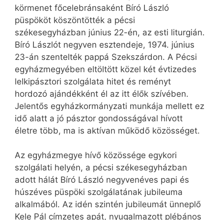
körmenet főcelebránsaként Bíró László
püspököt köszöntötték a pécsi
székesegyházban június 22-én, az esti liturgián.
Bíró Lászlót negyven esztendeje, 1974. június
23-án szentelték pappá Szekszárdon. A Pécsi
egyházmegyében eltöltött közel két évtizedes
lelkipásztori szolgálata hitet és reményt
hordozó ajándékként él az itt élők szívében.
Jelentős egyházkormányzati munkája mellett ez
idő alatt a jó pásztor gondosságával hívott
életre több, ma is aktívan működő közösséget.
Az egyházmegye hívő közössége egykori
szolgálati helyén, a pécsi székesegyházban
adott hálát Bíró László negyvenéves papi és
húszéves püspöki szolgálatának jubileuma
alkalmából. Az idén szintén jubileumát ünneplő
Kele Pál címzetes apát, nyugalmazott plébános