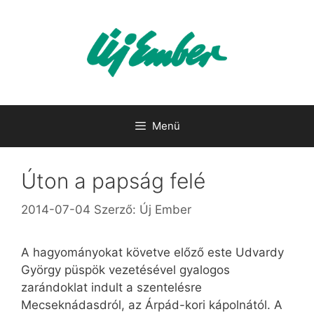
Kilépés
a
tartalomba
Menü
Úton a papság felé
2014-07-04
Szerző:
Új Ember
A hagyományokat követve előző este Udvardy
György püspök vezetésével gyalogos
zarándoklat indult a szentelésre
Mecseknádasdról, az Árpád-kori kápolnától. A