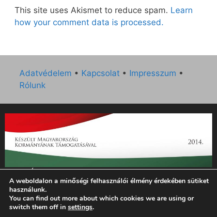
This site uses Akismet to reduce spam.
Learn
how your comment data is processed.
Adatvédelem
•
Kapcsolat
•
Impresszum
•
Rólunk
„Az Új Ember katolikus hetilap 2014. évi működésének
A weboldalon a minőségi felhasználói élmény érdekében sütiket
támogatását az EGYH-KCP-14-P-0121 sz. támogatási
használunk.
szerződés keretében 3 000 000 Ft összegben támogatta az
You can find out more about which cookies we are using or
Emberi Erőforrások Minisztériuma.”
switch them off in
settings
.