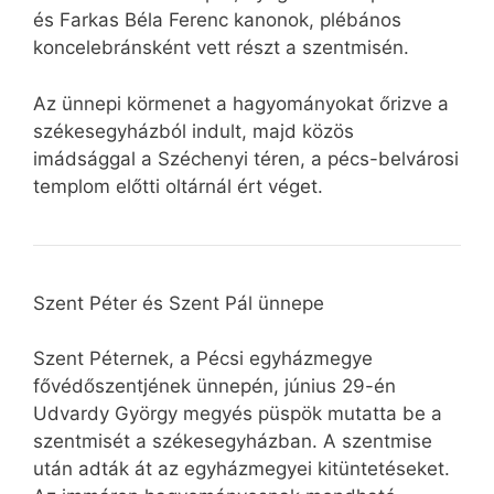
és Farkas Béla Ferenc kanonok, plébános
koncelebránsként vett részt a szentmisén.
Az ünnepi körmenet a hagyományokat őrizve a
székesegyházból indult, majd közös
imádsággal a Széchenyi téren, a pécs-belvárosi
templom előtti oltárnál ért véget.
Szent Péter és Szent Pál ünnepe
Szent Péternek, a Pécsi egyházmegye
fővédőszentjének ünnepén, június 29-én
Udvardy György megyés püspök mutatta be a
szentmisét a székesegyházban. A szentmise
után adták át az egyházmegyei kitüntetéseket.