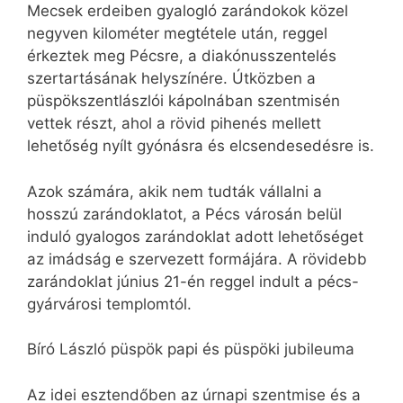
Mecsek erdeiben gyalogló zarándokok közel
negyven kilométer megtétele után, reggel
érkeztek meg Pécsre, a diakónusszentelés
szertartásának helyszínére. Útközben a
püspökszentlászlói kápolnában szentmisén
vettek részt, ahol a rövid pihenés mellett
lehetőség nyílt gyónásra és elcsendesedésre is.
Azok számára, akik nem tudták vállalni a
hosszú zarándoklatot, a Pécs városán belül
induló gyalogos zarándoklat adott lehetőséget
az imádság e szervezett formájára. A rövidebb
zarándoklat június 21-én reggel indult a pécs-
gyárvárosi templomtól.
Bíró László püspök papi és püspöki jubileuma
Az idei esztendőben az úrnapi szentmise és a