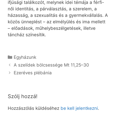
ifjúsági találkozót, melynek idei témája a férfi-
női identitás, a párválasztás, a szerelem, a
házasság, a szexualitás és a gyermekvállalás. A
közös ünneplést – az elmélyülés és ima mellett
– előadások, műhelybeszélgetések, illetve
táncház színesítik.
Kategória
Egyházunk
A szelídek bölcsessége Mt 11,25–30
Ezeréves plébánia
Szólj hozzá!
Hozzászólás küldéséhez
be kell jelentkezni
.