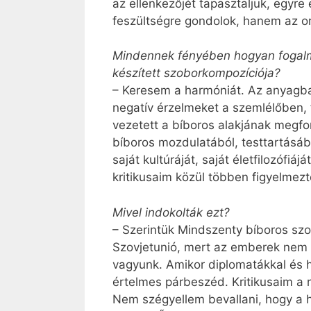
az ellenkezőjét tapasztaljuk, egyre
feszültségre gondolok, hanem az or
Mindennek fényében hogyan fogalma
készített szoborkompozíciója?
– Keresem a harmóniát. Az anyagba
negatív érzelmeket a szemlélőben, f
vezetett a bíboros alakjának megfor
bíboros mozdulatából, testtartásábó
saját kultúráját, saját életfilozófiá
kritikusaim közül többen figyelmez
Mivel indokolták ezt?
– Szerintük Mindszenty bíboros szo
Szovjetunió, mert az emberek nem 
vagyunk. Amikor diplomatákkal és h
értelmes párbeszéd. Kritikusaim a 
Nem szégyellem bevallani, hogy a h