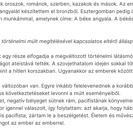
tük oroszok, románok, szerben, kazakok és mások. Az e
ngyalát készítettem el bronzból. Esztergomban pedig ő
n munkámmal, amelynek címe: A béke angyala. A békés E
 történelmi múlt megítélésével kapcsolatos eltérő állás
k egy része elfogadja a megváltozott történelmi látásm
ágot ateistává tették. A szovjethatalom idején sokkal t
mint a hitleri korszakban. Ugyanakkor az emberek között
is változóban van. Egyre inkább felelevenednek a korá
us következtetéseket levonni a múlt eseményeiből.
met, negatív bélyeget sütnek rám, pacifistának könyveln
r igennel válaszolt, így folytattam: azt akarja, hogy h
 is pacifista, zártam le a beszélgetést. Életem és művé
angot az ember az emberrel.