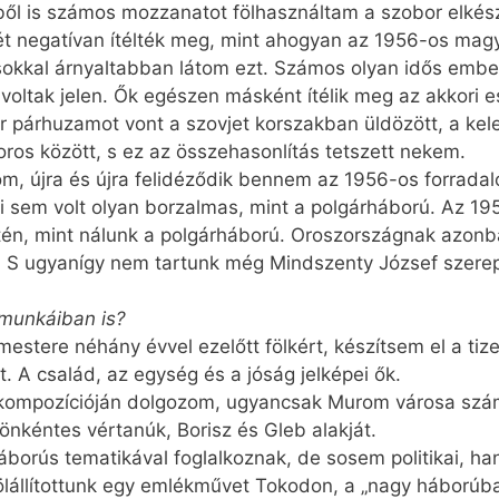
ől is számos mozzanatot fölhasználtam a szobor elkész
t negatívan ítélték meg, mint ahogyan az 1956-os magya
sokkal árnyaltabban látom ezt. Számos olyan idős embe
voltak jelen. Ők egészen másként ítélik meg az akkori
úr párhuzamot vont a szovjet korszakban üldözött, a kel
oros között, s ez az összehasonlítás tetszett nekem.
, újra és újra felidéződik bennem az 1956-os forradal
em volt olyan borzalmas, mint a polgárháború. Az 19
n, mint nálunk a polgárháború. Oroszországnak azonba
. S ugyanígy nem tartunk még Mindszenty József szerep
 munkáiban is?
estere néhány évvel ezelőtt fölkért, készítsem el a tiz
. A család, az egység és a jóság jelképei ők.
rkompozícióján dolgozom, ugyancsak Murom városa szá
nkéntes vértanúk, Borisz és Gleb alakját.
áborús tematikával foglalkoznak, de sosem politikai, 
lállítottunk egy emlékművet Tokodon, a „nagy háborúba