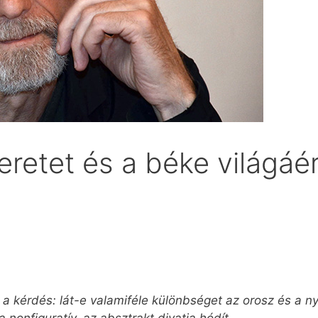
eretet és a béke világáé
k a kérdés: lát-e valamiféle különbséget az orosz és a 