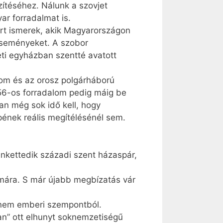
ítéséhez. Nálunk a szovjet
r forradalmat is.
rt ismerek, akik Magyarországon
 eseményeket. A szobor
eti egyházban szentté avatott
om és az orosz polgárháború
56-os forradalom pedig máig be
n még sok idő kell, hogy
ének reális megítélésénél sem.
enkettedik századi szent házaspár,
mára. S már újabb megbízatás vár
hanem emberi szempontból.
n” ott elhunyt soknemzetiségű