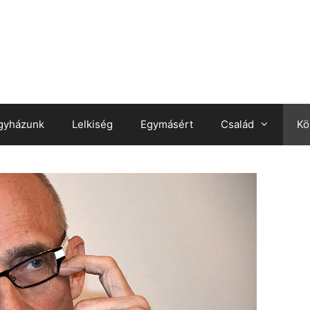
gyházunk
Lelkiség
Egymásért
Család
Kö