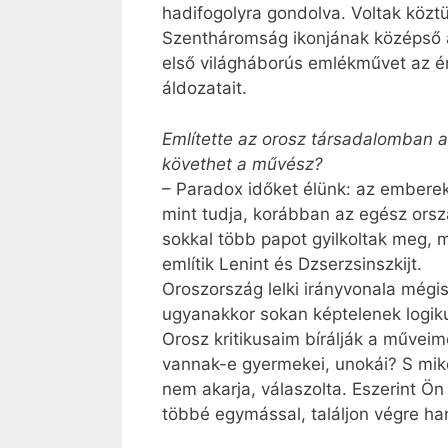
hadifogolyra gondolva. Voltak köz
Szentháromság ikonjának középső a
első világháborús emlékművet az é
áldozatait.
Említette az orosz társadalomban a
követhet a művész?
– Paradox időket élünk: az embere
mint tudja, korábban az egész orsz
sokkal több papot gyilkoltak meg, 
említik Lenint és Dzserzsinszkijt.
Oroszország lelki irányvonala még
ugyanakkor sokan képtelenek logik
Orosz kritikusaim bírálják a művei
vannak-e gyermekei, unokái? S miko
nem akarja, válaszolta. Eszerint Ön
többé egymással, találjon végre h