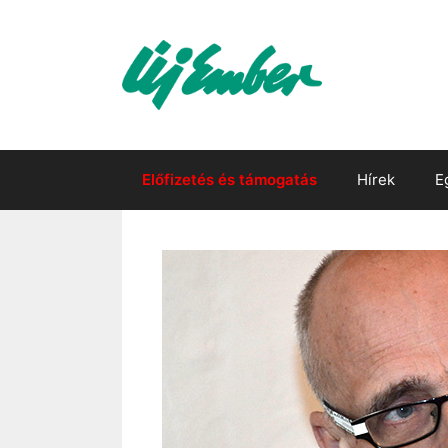
Kilépés
a
tartalomba
Előfizetés és támogatás
Hírek
E