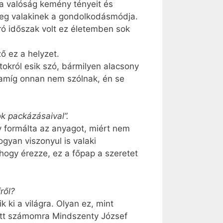
a valóság kemény tényeit és
meg valakinek a gondolkodásmódja.
ró időszak volt ez életemben sok
ő ez a helyzet.
król esik szó, bármilyen alacsony
 S amíg onnan nem szólnak, én se
k packázásaival”.
 formálta az anyagot, miért nem
gyan viszonyul is valaki
hogy érezze, ez a főpap a szeretet
ről?
 ki a világra. Olyan ez, mint
ntett számomra Mindszenty József