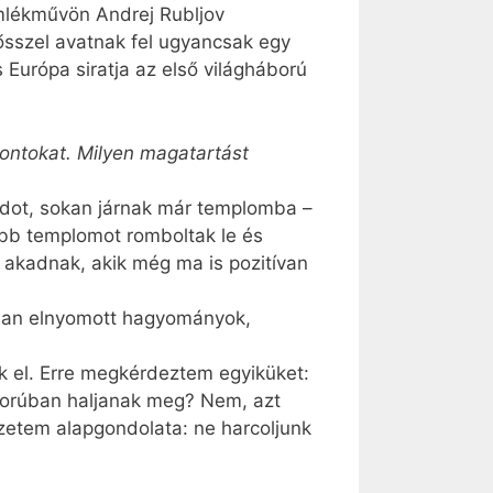
mlékművön Andrej Rubljov
sszel avatnak fel ugyancsak egy
urópa siratja az első világháború
pontokat. Milyen magatartást
ódot, sokan járnak már templomba –
öbb templomot romboltak le és
 akadnak, akik még ma is pozitívan
bban elnyomott hagyományok,
ek el. Erre megkérdeztem egyiküket:
áborúban haljanak meg? Nem, azt
szetem alapgondolata: ne harcoljunk