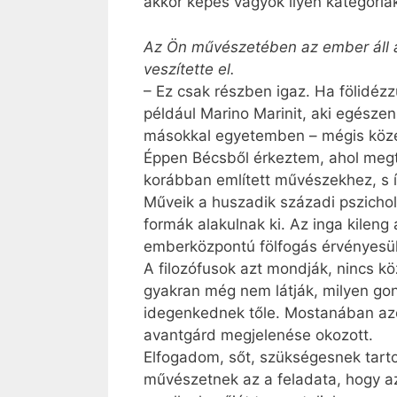
akkor képes vagyok ilyen kategóriá
Az Ön művészetében az ember áll 
veszítette el.
– Ez csak részben igaz. Ha fölidé
például Marino Marinit, aki egésze
másokkal egyetemben – mégis köze
Éppen Bécsből érkeztem, ahol megte
korábban említett művészekhez, s 
Műveik a huszadik századi pszichol
formák alakulnak ki. Az inga kileng
emberközpontú fölfogás érvényesü
A filozófusok azt mondják, nincs kö
gyakran még nem látják, milyen gon
idegenkednek tőle. Mostanában azo
avantgárd megjelenése okozott.
Elfogadom, sőt, szükségesnek tarto
művészetnek az a feladata, hogy az