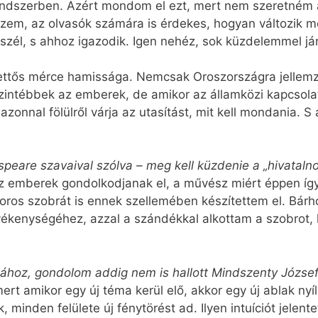
endszerben. Azért mondom el ezt, mert nem szeretném 
iszem, az olvasók számára is érdekes, hogyan változik 
 szél, s ahhoz igazodik. Igen nehéz, sok küzdelemmel já
kettős mérce hamissága. Nemcsak Oroszországra jellemz
ntébbek az emberek, de amikor az államközi kapcsolato
 azonnal fölülről várja az utasítást, mit kell mondania.
peare szavaival szólva – meg kell küzdenie a „hivatalno
az emberek gondolkodjanak el, a művész miért éppen így
os szobrát is ennek szellemében készítettem el. Bárho
ékenységéhez, azzal a szándékkal alkottam a szobrot, 
hoz, gondolom addig nem is hallott Mindszenty József
 amikor egy új téma kerül elő, akkor egy új ablak nyílik
, minden felülete új fénytörést ad. Ilyen intuíciót jele