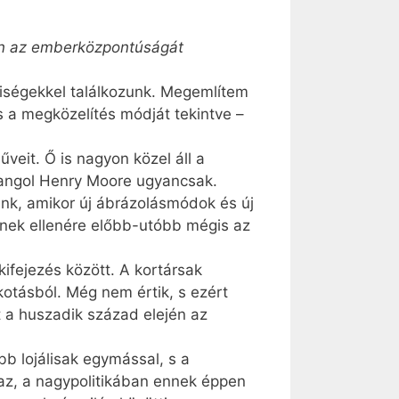
en az emberközpontúságát
yiségekkel találkozunk. Megemlítem
s a megközelítés módját tekintve –
eit. Ő is nagyon közel áll a
 angol Henry Moore ugyancsak.
ünk, amikor új ábrázolásmódok és új
Ennek ellenére előbb-utóbb mégis az
kifejezés között. A kortársak
kotásból. Még nem értik, s ezért
a huszadik század elején az
b lojálisak egymással, s a
gaz, a nagypolitikában ennek éppen