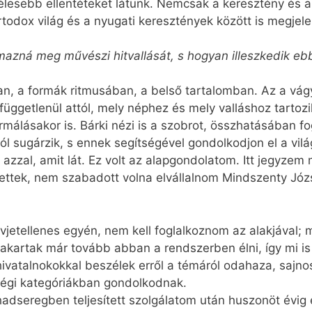
 élesebb ellentéteket látunk. Nemcsak a keresztény és 
todox világ és a nyugati keresztények között is megjele
zná meg művészi hitvallását, s hogyan illeszkedik ebb
n, a formák ritmusában, a belső tartalomban. Az a vá
üggetlenül attól, mely néphez és mely valláshoz tartozi
málásakor is. Bárki nézi is a szobrot, összhatásában fo
l sugárzik, s ennek segítségével gondolkodjon el a vilá
ját azzal, amit lát. Ez volt az alapgondolatom. Itt jegyze
tettek, nem szabadott volna elvállalnom Mindszenty Józ
vjetellenes egyén, nem kell foglalkoznom az alakjával
akartak már tovább abban a rendszerben élni, így mi is
ivatalnokokkal beszélek erről a témáról odahaza, sajn
régi kategóriákban gondolkodnak.
adseregben teljesített szolgálatom után huszonöt évig 