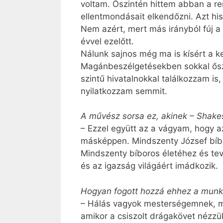
voltam. Őszintén hittem abban a r
ellentmondásait elkendőzni. Azt h
Nem azért, mert más irányból fúj a
évvel ezelőtt.
Nálunk sajnos még ma is kísért a 
Magánbeszélgetésekben sokkal őszi
szintű hivatalnokkal találkozzam is,
nyilatkozzam semmit.
A művész sorsa ez, akinek – Shakes
– Ezzel együtt az a vágyam, hogy 
másképpen. Mindszenty József bíbor
Mindszenty bíboros életéhez és tev
és az igazság világáért imádkozik.
Hogyan fogott hozzá ehhez a munká
– Hálás vagyok mesterségemnek, mert
amikor a csiszolt drágakövet nézzük