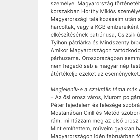
személye. Magyarország történetéb
korszakban Horthy Miklós személyé
Magyarországi találkozásaim után 
harcoltak, vagy a KGB embereiként 
elkészítésének patrónusa, Csizsik 
Tyihon pátriárka és Mindszenty bíb
Amikor Magyarországon tartózkodom
párhuzama. Oroszországban semmi s
nem hegedő seb a magyar nép testé
átértékelje ezeket az eseményeket
Megjelenik-e a szakrális téma más
– Az ősi orosz város, Murom polgárm
Péter fejedelem és felesége szobrát
Mostanában Cirill és Metód szobo
rám: mintázzam meg az első orosz ö
Mint említettem, műveim gyakran h
Magyarországon idén februárban fö