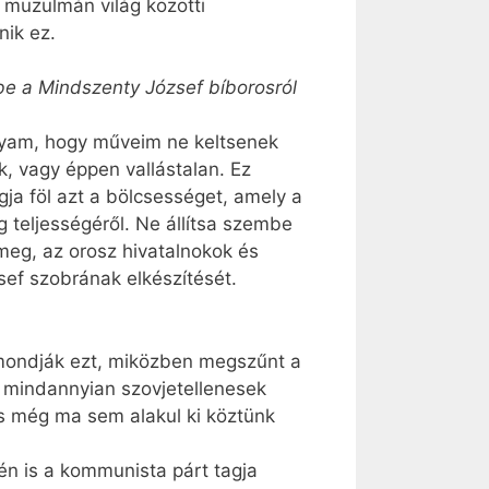
a muzulmán világ közötti
nik ez.
e a Mindszenty József bíborosról
gyam, hogy műveim ne keltsenek
k, vagy éppen vallástalan. Ez
gja föl azt a bölcsességet, amely a
g teljességéről. Ne állítsa szembe
m meg, az orosz hivatalnokok és
sef szobrának elkészítését.
; mondják ezt, miközben megszűnt a
 mindannyian szovjetellenesek
os még ma sem alakul ki köztünk
én is a kommunista párt tagja