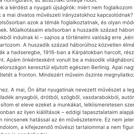
 nonfiguratív, az absztrakt divatja hódít.
 a kérdést a nyugati újságírók: miért nem foglalkozom
k a mai divatos művészeti irányzatokhoz kapcsolódnak?
elsősorban azok a témák foglalkoztatnak, és olyan m
ek. Műalkotásaim elsősorban a huszadik század hábo
ből indulnak ki – sajnos a történelmi valóság erre „kény
tartozom. A huszadik század háborúihoz közvetlen él
ák a hadseregbe, 1916-ban a Kárpátokban harcolt, részt 
t. Apám önkéntesként vonult be a második világháború id
lországon keresztül eljutott egészen Berlinig. Apai na
 életét a fronton. Mindezért műveim őszinte megnyilatko
shez. A mai, Ön által nyugatinak nevezett művészet a le
lladék anyagból, drótból, szögből, vasdarabokból, autó
tasítom el eleve ezeket a munkákat, lelkiismeretesen sz
nban az ilyen kiállítások – eddigi tapasztalataim alap
n nincsenek hatással az én művészetemre. Ez nem jelen
dolom, a kifejezendő művészi tartalommal a nem figur