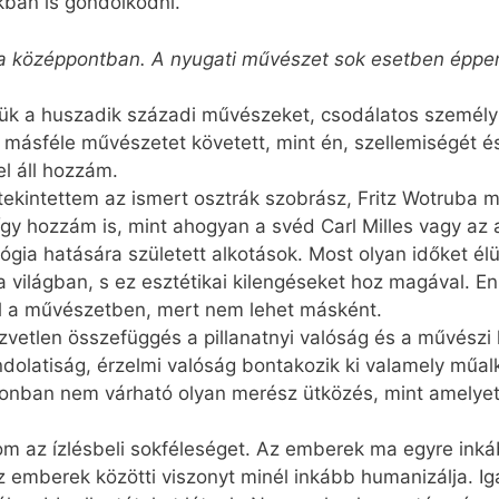
kban is gondolkodni.
a középpontban. A nyugati művészet sok esetben épp
zzük a huszadik századi művészeket, csodálatos személ
n másféle művészetet követett, mint én, szellemiségét é
l áll hozzám.
kintettem az ismert osztrák szobrász, Fritz Wotruba műv
így hozzám is, mint ahogyan a svéd Carl Milles vagy az
ógia hatására született alkotások. Most olyan időket él
 a világban, s ez esztétikai kilengéseket hoz magával. 
l a művészetben, mert nem lehet másként.
zvetlen összefüggés a pillanatnyi valóság és a művészi 
dolatiság, érzelmi valóság bontakozik ki valamely műal
nban nem várható olyan merész ütközés, mint amelyet 
m az ízlésbeli sokféleséget. Az emberek ma egyre inkáb
 emberek közötti viszonyt minél inkább humanizálja. I