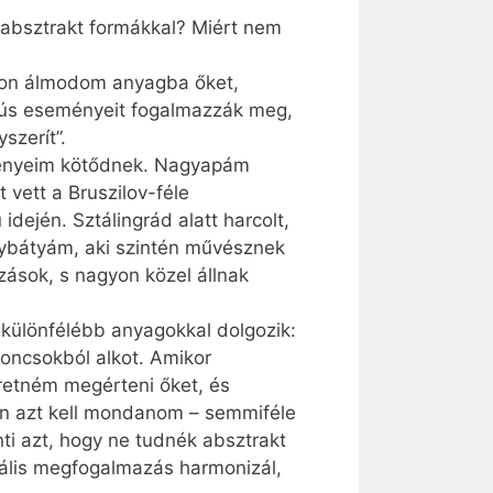
 absztrakt formákkal? Miért nem
ódon álmodom anyagba őket,
rús eseményeit fogalmazzák meg,
szerít”.
ményeim kötődnek. Nagyapám
vett a Bruszilov-féle
ején. Sztálingrád alatt harcolt,
gybátyám, aki szintén művésznek
zások, s nagyon közel állnak
gkülönfélébb anyagokkal dolgozik:
roncsokból alkot. Amikor
eretném megérteni őket, és
ján azt kell mondanom – semmiféle
ti azt, hogy ne tudnék absztrakt
ális megfogalmazás harmonizál,