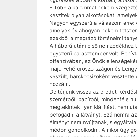
figurálisak abban a korban, amikor a
– Több alkalommal nekem szegezték
készítek olyan alkotásokat, amelye
Nagyon egyszerű a válaszom erre: 
amelyek és ahogyan nekem tetszen
ezekből a megrázó történelmi tények
A háború utáni első nemzedékhez 
egyszerű parasztember volt. Behívt
offenzívában, az Önök ellenségekén
majd Fehéroroszországon és Lengye
készült, harckocsizóként vesztette
hozzám.
De térjünk vissza az eredeti kérdé
szemétből, papírból, mindenféle hu
megtekintek ilyen kiállítást, nem u
befogadni a látványt. Számomra azo
élményt nem nyújtanak, s egyáltalá
módon gondolkodni. Amikor úgy gon