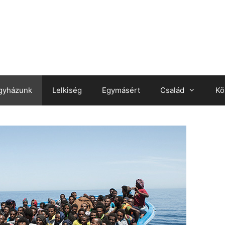
gyházunk
Lelkiség
Egymásért
Család
Kö