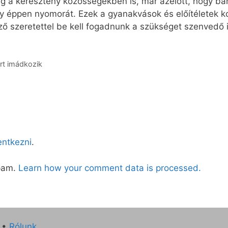
g a keresztény közösségekben is, már azelőtt, hogy bár
y éppen nyomorát. Ezek a gyanakvások és előítéletek kon
érző szeretettel be kell fogadnunk a szükséget szenvedő 
ért imádkozik
lentkezni
.
spam.
Learn how your comment data is processed.
•
Rólunk