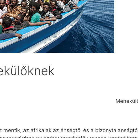
ekülőknek
Menekült
et mentik, az afrikaiak az éhségtől és a bizonytalanságt