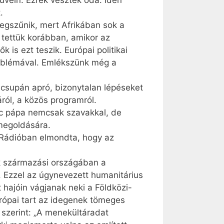
űvein. Ezrek vesztek oda. Idén
.
egszűnik, mert Afrikában sok a
 tettük korábban, amikor az
is ezt teszik. Európai politikai
oblémával. Emlékszünk még a
s csupán apró, bizonytalan lépéseket
ról, a közös programról.
enc pápa nemcsak szavakkal, de
 megoldására.
i Rádióban elmondta, hogy az
ek származási országában a
a. Ezzel az úgynevezett humanitárius
hajóin vágjanak neki a Földközi-
urópai tart az idegenek tömeges
 szerint: „A menekültáradat