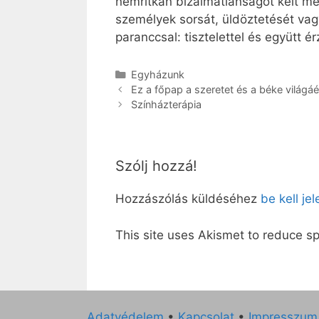
nemritkán bizalmatlanságot kelt mé
személyek sorsát, üldöztetését vag
paranccsal: tisztelettel és együtt 
Kategória
Egyházunk
Ez a főpap a szeretet és a béke világá
Színházterápia
Szólj hozzá!
Hozzászólás küldéséhez
be kell je
This site uses Akismet to reduce 
Adatvédelem
•
Kapcsolat
•
Impresszum