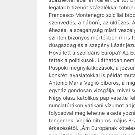
százhetvenezer afrikai ért partot 
legalább tizenöt százalékkal többe
Francesco Montenegro szicíliai bíb
szenvedés, a háború, az üldözés. 
éhezés, a szegénység miatt veszélyb
szinten bizonyos mértékben mi is 
dúsgazdag és a szegény Lázár jéz
Hová lett a szolidáris Európa? Az E
tettek a politikusok. Láthatóan ne
Püspöki megnyilatkozások, a jezsui
konkrét javaslatokkal is példát mu
Antonio Maria Vegliò bíboros, a m
egyház gondosan vizsgálja, mivel 
Négy olasz katolikus pap vetette f
nunciatúrákon vatikáni vízumot adjo
folyosóval meg lehetne akadályozni
tengernek. Vegliò bíboros május 8-
érkezésétől. „Ám Európának köteles