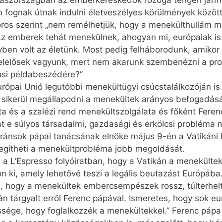
Olaszországban az emberkereskedők rozoga tengeri járm
n fognak útnak indulni életveszélyes körülmények között
oros szerint „nem remélhetjük, hogy a menekülthullám m
Az emberek tehát menekülnek, ahogyan mi, európaiak is
en volt az életünk. Most pedig felháborodunk, amikor ők 
felelősek vagyunk, mert nem akarunk szembenézni a pr
usi példabeszédére?”
urópai Unió legutóbbi menekültügyi csúcstalálkozóján i
m sikerül megállapodni a menekültek arányos befogadásá
ta és a szalézi rend menekültszolgálata és főként Fer
tat e súlyos társadalmi, gazdasági és erkölcsi probléma
igránsok pápai tanácsának elnöke május 9-én a Vatikán
segítheti a menekültprobléma jobb megoldását.
el a L’Espresso folyóiratban, hogy a Vatikán a menekült
n ki, amely lehetővé teszi a legális beutazást Európáb
, hogy a menekültek embercsempészek rossz, túlterhelt 
án tárgyalt erről Ferenc pápával. Ismeretes, hogy sok e
sége, hogy foglalkozzék a menekültekkel.” Ferenc pápa