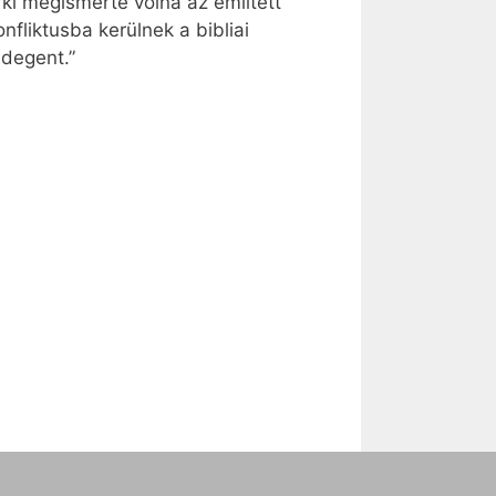
ki megismerte volna az említett
fliktusba kerülnek a bibliai
idegent.”