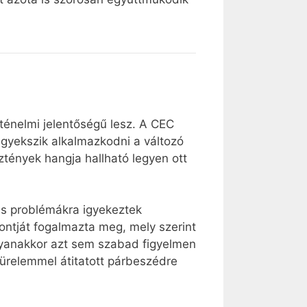
rténelmi jelentőségű lesz. A CEC
gyekszik alkalmazkodni a változó
ztények hangja hallható legyen ott
us problémákra igyekeztek
pontját fogalmazta meg, mely szerint
yanakkor azt sem szabad figyelmen
ürelemmel átitatott párbeszédre