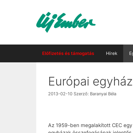
Kilépés
a
tartalomba
Előfizetés és támogatás
Hírek
E
Európai egyház
2013-02-10
Szerző:
Baranyai Béla
Az 1959-ben megalakított CEC egy
egyházak összefogásának jelentős 