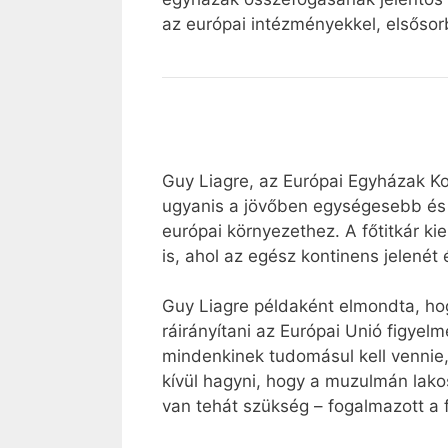
az európai intézményekkel, elsősorb
Guy Liagre, az Európai Egyházak Kon
ugyanis a jövőben egységesebb és 
európai környezethez. A főtitkár ki
is, ahol az egész kontinens jelenét
Guy Liagre példaként elmondta, ho
ráirányítani az Európai Unió figyel
mindenkinek tudomásul kell venni
kívül hagyni, hogy a muzulmán lak
van tehát szükség – fogalmazott a f