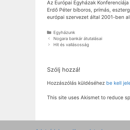
Az Európai Egyházak Konferenciája
Erdő Péter bíboros, prímás, eszterg
európai szervezet által 2001-ben a
Kategória
Egyházunk
Nogara bankár átutalásai
Hit és vallásosság
Szólj hozzá!
Hozzászólás küldéséhez
be kell je
This site uses Akismet to reduce 