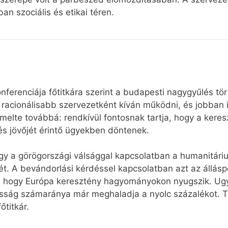
an szociális és etikai téren.
ferenciája főtitkára szerint a budapesti nagygyűlés tö
racionálisabb szervezetként kíván működni, és jobban i
emelte továbbá: rendkívül fontosnak tartja, hogy a keres
 és jövőjét érintő ügyekben döntenek.
gy a görögországi válsággal kapcsolatban a humanitári
mét. A bevándorlási kérdéssel kapcsolatban azt az állás
e, hogy Európa keresztény hagyományokon nyugszik. Ug
osság számaránya már meghaladja a nyolc százalékot. T
őtitkár.