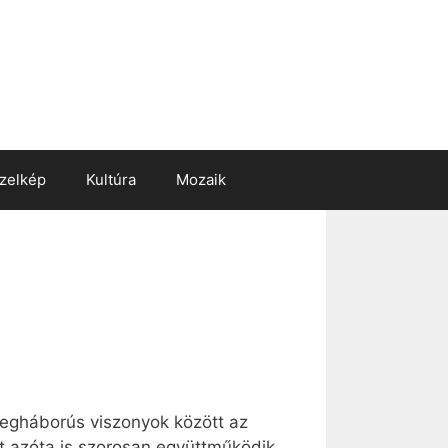
zelkép
Kultúra
Mozaik
egháborús viszonyok között az
t azóta is szorosan együttműködik