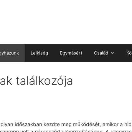
gyházunk
Lelkiség
Egymásért
Család
Kö
ak találkozója
 olyan időszakban kezdte meg működését, amikor a hid
szerepe volt a párbeszéd előmozdításában. A szerveze