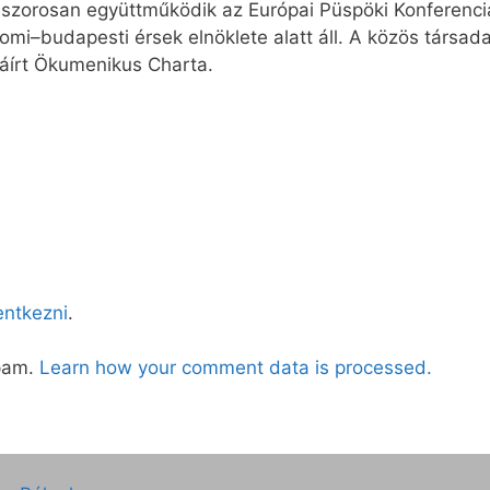
 szorosan együttműködik az Európai Püspöki Konferenci
omi–budapesti érsek elnöklete alatt áll. A közös társada
láírt Ökumenikus Charta.
lentkezni
.
spam.
Learn how your comment data is processed.