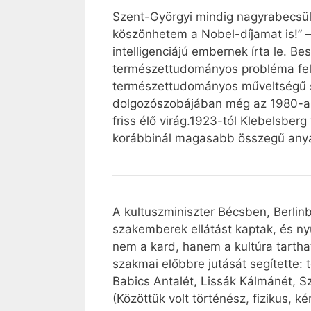
Szent-Györgyi mindig nagyrabecsülé
köszönhetem a Nobel-díjamat is!” –
intelligenciájú embernek írta le. B
természettudományos probléma felve
természettudományos műveltségű s
dolgozószobájában még az 1980-as é
friss élő virág.1923-tól Klebelsb
korábbinál magasabb összegű anya
A kultuszminiszter Bécsben, Berlin
szakemberek ellátást kaptak, és n
nem a kard, hanem a kultúra tartha
szakmai előbbre jutását segítette:
Babics Antalét, Lissák Kálmánét, S
(Közöttük volt történész, fizikus, k