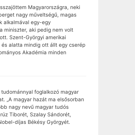
isszajöttem Magyarországra, neki
lsberget nagy műveltségű, magas
ik alkalmával egy-egy
 miniszter, aki pedig nem volt
t. Szent-Györgyi amerikai
s alatta mindig ott állt egy cserép
 Tudományos Akadémia minden
 a tudománnyal foglalkozó magyar
at. „A magyar hazát ma elsősorban
utóbb nagy nevű magyar tudós
rúz Tiborét, Szalay Sándorét,
Nobel-díjas Békésy Györgyét.