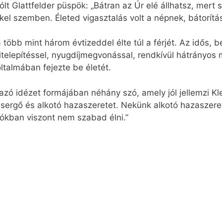
ólt Glattfelder püspök: „Bátran az Úr elé állhatsz, mert
el szemben. Életed vigasztalás volt a népnek, bátorítá
 több mint három évtizeddel élte túl a férjét. Az idős,
itelepítéssel, nyugdíjmegvonással, rendkívül hátrányos 
ltalmában fejezte be életét.
rmazó idézet formájában néhány szó, amely jól jellemzi 
esergő és alkotó hazaszeretet. Nekünk alkotó hazaszer
ziókban viszont nem szabad élni.”