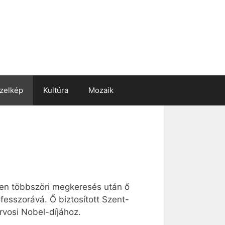
zelkép
Kultúra
Mozaik
en többszöri megkeresés után ő
fesszorává. Ő biztosított Szent-
rvosi Nobel-díjához.