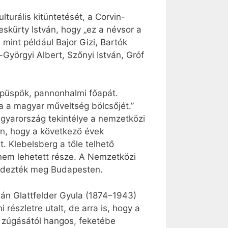
turális kitüntetését, a Corvin-
skürty István, hogy „ez a névsor a
 mint például Bajor Gizi, Bartók
Györgyi Albert, Szőnyi István, Gróf
k püspök, pannonhalmi főapát.
a a magyar műveltség bölcsőjét.”
gyarország tekintélye a nemzetközi
n, hogy a következő évek
 Klebelsberg a tőle telhető
 nem lehetett része. A Nemzetközi
rendezték meg Budapesten.
sán Glattfelder Gyula (1874–1943)
szletre utalt, de arra is, hogy a
k zúgásától hangos, feketébe