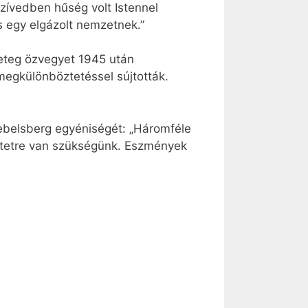
 szívedben hűség volt Istennel
s egy elgázolt nemzetnek.”
 beteg özvegyet 1945 után
megkülönböztetéssel sújtották.
Klebelsberg egyéniségét: „Háromféle
etetre van szükségünk. Eszmények