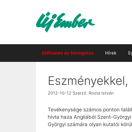
Kilépés
a
tartalomba
Előfizetés és támogatás
Hírek
E
Eszményekkel, i
2012-10-12
Szerző:
Rosta István
Tevékenysége számos ponton talál
hívta haza Angliából Szent-Györgyi
Györgyi számára olyan kutatói körü