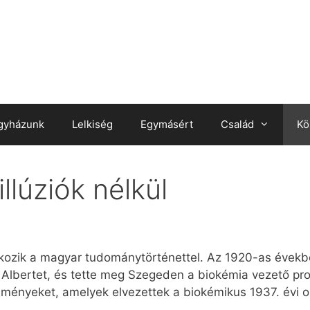
gyházunk
Lelkiség
Egymásért
Család
Kö
llúziók nélkül
kozik a magyar tudománytörténettel. Az 1920-as évekb
 Albertet, és tette meg Szegeden a biokémia vezető pro
lményeket, amelyek elvezettek a biokémikus 1937. évi o