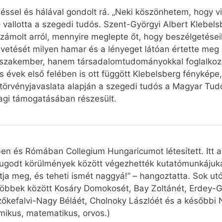
ssel és hálával gondolt rá. „Neki köszönhetem, hogy v
 vallotta a szegedi tudós. Szent-Györgyi Albert Klebe
eszámolt arról, mennyire meglepte őt, hogy beszélgetése
tését milyen hamar és a lényeget látóan értette meg a
zakember, hanem társadalomtudományokkal foglalkozot
vek első felében is ott függött Klebelsberg fényképe, é
erg törvényjavaslata alapján a szegedi tudós a Magyar
gi támogatásában részesült.
ben és Rómában Collegium Hungaricumot létesített. Itt
yugodt körülmények között végezhették kutatómunkájuk
tja meg, és teheti ismét naggyá!” – hangoztatta. Sok 
 többek között Kosáry Domokosét, Bay Zoltánét, Erdey-G
zőkefalvi-Nagy Béláét, Cholnoky Lászlóét és a későbbi 
émikus, matematikus, orvos.)