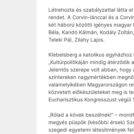
Létrehozta és szabályzattal látta e
rendet. A Corvin-lánccal és a Corv
két háború közötti igényes magyar ku
Béla, Kandó Kálmán, Kodály Zoltán, 
Teleki Pál, Zilahy Lajos.
Klebelsberg a katolikus egyházhoz h
„Kultúrpolitikáján mindig átérződi
Jelentős szerepe volt abban, hogy
színtereken nagymértékben megnőtt
valamelyikében Magyarországon ren
közvetett előkészületeket meg is t
Eucharisztikus Kongresszust végül 
„Rólad a kövek beszélnek!” – mondt
megyés püspök (későbbi érsek) Szeg
szegedi egyetemi létesítmények fel