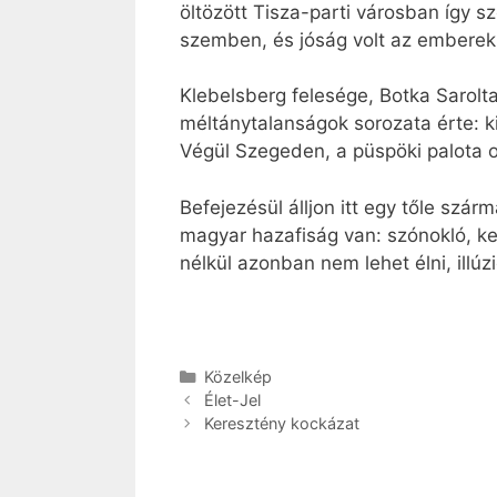
öltözött Tisza-parti városban így sz
szemben, és jóság volt az emberekk
Klebelsberg felesége, Botka Sarolta
méltánytalanságok sorozata érte: k
Végül Szegeden, a püspöki palota o
Befejezésül álljon itt egy tőle szá
magyar hazafiság van: szónokló, k
nélkül azonban nem lehet élni, illú
Kategória
Közelkép
Élet-Jel
Keresztény kockázat