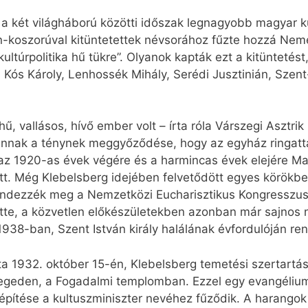
l a két világháború közötti időszak legnagyobb magyar kul
in-koszorúval kitüntetettek névsorához fűzte hozzá Neme
ltúrpolitika hű tükre”. Olyanok kapták ezt a kitüntetést,
Kós Károly, Lenhossék Mihály, Serédi Jusztinián, Szent-
ű, vallásos, hívő ember volt – írta róla Várszegi Asztri
k annak a ténynek meggyőződése, hogy az egyház ringatt
 az 1920-as évek végére és a harmincas évek elejére Ma
. Még Klebelsberg idejében felvetődött egyes körökbe
dezzék meg a Nemzetközi Eucharisztikus Kongresszust.
ette, a közvetlen előkészületekben azonban már sajnos
1938-ban, Szent István király halálának évfordulóján 
a 1932. október 15-én, Klebelsberg temetési szertartá
eden, a Fogadalmi templomban. Ezzel egy evangéliumi ré
építése a kultuszminiszter nevéhez fűződik. A harango