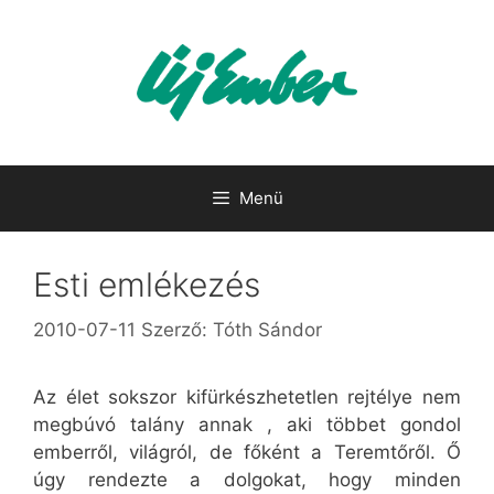
Kilépés
a
tartalomba
Menü
Esti emlékezés
2010-07-11
Szerző:
Tóth Sándor
Az élet sokszor kifürkészhetetlen rejtélye nem
megbúvó talány annak , aki többet gondol
emberről, világról, de főként a Teremtőről. Ő
úgy rendezte a dolgokat, hogy minden