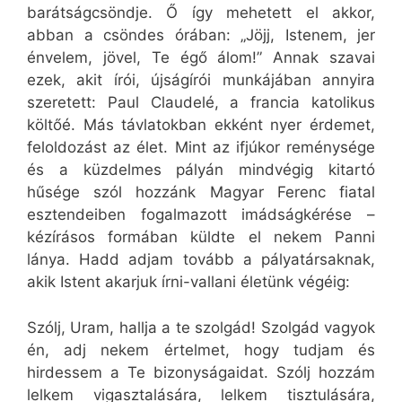
barátságcsöndje. Ő így mehetett el akkor,
abban a csöndes órában: „Jöjj, Istenem, jer
énvelem, jövel, Te égő álom!” Annak szavai
ezek, akit írói, újságírói munkájában annyira
szeretett: Paul Claudelé, a francia katolikus
költőé. Más távlatokban ekként nyer érdemet,
feloldozást az élet. Mint az ifjúkor reménysége
és a küzdelmes pályán mindvégig kitartó
hűsége szól hozzánk Magyar Ferenc fiatal
esztendeiben fogalmazott imádságkérése –
kézírásos formában küldte el nekem Panni
lánya. Hadd adjam tovább a pályatársaknak,
akik Istent akarjuk írni-vallani életünk végéig:
Szólj, Uram, hallja a te szolgád! Szolgád vagyok
én, adj nekem értelmet, hogy tudjam és
hirdessem a Te bizonyságaidat. Szólj hozzám
lelkem vigasztalására, lelkem tisztulására,