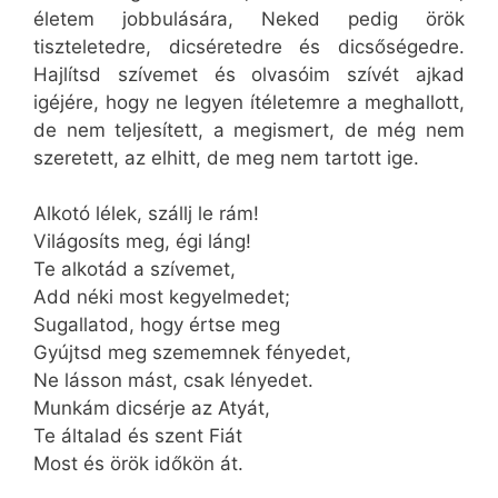
életem jobbulására, Neked pedig örök
tiszteletedre, dicséretedre és dicsőségedre.
Hajlítsd szívemet és olvasóim szívét ajkad
igéjére, hogy ne legyen ítéletemre a meghallott,
de nem teljesített, a megismert, de még nem
szeretett, az elhitt, de meg nem tartott ige.
Alkotó lélek, szállj le rám!
Világosíts meg, égi láng!
Te alkotád a szívemet,
Add néki most kegyelmedet;
Sugallatod, hogy értse meg
Gyújtsd meg szememnek fényedet,
Ne lásson mást, csak lényedet.
Munkám dicsérje az Atyát,
Te általad és szent Fiát
Most és örök időkön át.