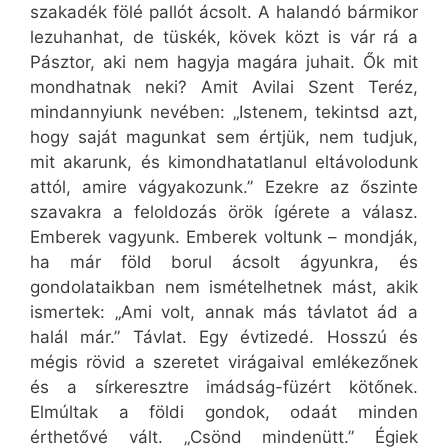
szakadék fölé pallót ácsolt. A halandó bármikor
lezuhanhat, de tüskék, kövek közt is vár rá a
Pásztor, aki nem hagyja magára juhait. Ők mit
mondhatnak neki? Amit Avilai Szent Teréz,
mindannyiunk nevében: „Istenem, tekintsd azt,
hogy saját magunkat sem értjük, nem tudjuk,
mit akarunk, és kimondhatatlanul eltávolodunk
attól, amire vágyakozunk.” Ezekre az őszinte
szavakra a feloldozás örök ígérete a válasz.
Emberek vagyunk. Emberek voltunk – mondják,
ha már föld borul ácsolt ágyunkra, és
gondolataikban nem ismételhetnek mást, akik
ismertek: „Ami volt, annak más távlatot ád a
halál már.” Távlat. Egy évtizedé. Hosszú és
mégis rövid a szeretet virágaival emlékezőnek
és a sírkeresztre imádság-füzért kötőnek.
Elmúltak a földi gondok, odaát minden
érthetővé vált. „Csönd mindenütt.” Égiek