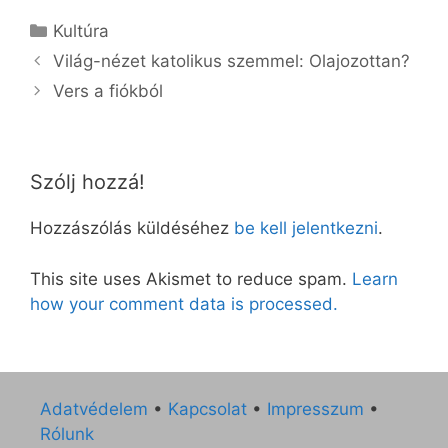
Kategória
Kultúra
Világ-nézet katolikus szemmel: Olajozottan?
Vers a fiókból
Szólj hozzá!
Hozzászólás küldéséhez
be kell jelentkezni
.
This site uses Akismet to reduce spam.
Learn
how your comment data is processed.
Adatvédelem
•
Kapcsolat
•
Impresszum
•
Rólunk