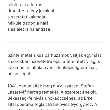
felhő rejti a forrást
drágább a fény javainál
a szeretet kalandja
nélküle dadog a halál
s az élet is halandzsa
Szinte metafizikus párhuzamok váltják egymást
a sorokban; szeretetre épül a teremtett világ, s
az ember is általa nyeri istenképiségformáját,
békességét.
1941-ben találták meg a XV. századi Stefan
Lazareviƒ herceg remekét, A szeretet énekét.
Békesség-felhívás unokaöccséhez, az Erkel
által operába foglalt Brankovics Györgyhöz. A