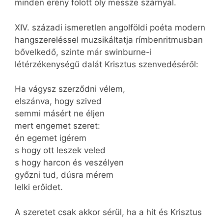
minden erény fölött oly messze szárnyal.
XIV. századi ismeretlen angolföldi poéta modern
hangszereléssel muzsikáltatja rímbenritmusban
bővelkedő, szinte már swinburne-i
létérzékenységű dalát Krisztus szenvedéséről:
Ha vágysz szerződni vélem,
elszánva, hogy szived
semmi másért ne éljen
mert engemet szeret:
én egemet igérem
s hogy ott leszek veled
s hogy harcon és veszélyen
győzni tud, dúsra mérem
lelki erőidet.
A szeretet csak akkor sérül, ha a hit és Krisztus