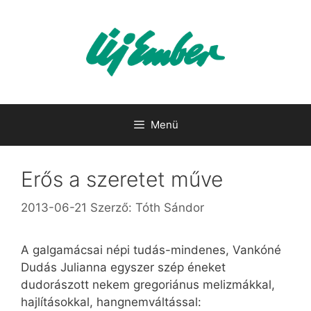
Kilépés
a
tartalomba
Menü
Erős a szeretet műve
2013-06-21
Szerző:
Tóth Sándor
A galgamácsai népi tudás-mindenes, Vankóné
Dudás Julianna egyszer szép éneket
dudorászott nekem gregoriánus melizmákkal,
hajlításokkal, hangnemváltással: