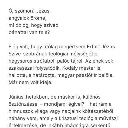
Ó, szomorú Jézus,
angyalok öröme,
mi dolog, hogy szíved
bánattal van tele?
Elég volt, hogy utólag megértsem Erfurt Jézus
Szíve-szobrának teológiai mélységét e
négysoros strófából, palóc tájról. Az ének sok
szakasszal folytatódik. Kodály mester is
hallotta, elhatározta, magyar passiót ír belőle.
Már nem volt ideje.
Júniusi hetekben, de máskor is, különös
ösztönzéssel – mondjam: égivel? – hat rám a
himnuszok világa vagy napjaink költészetéből
néhány vers, amely a krisztusi teológia művészi
értelmezése, de inkább imádságra serkentő