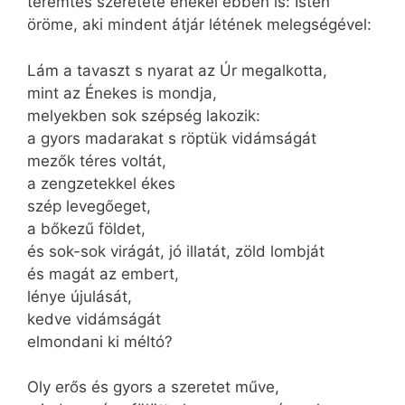
teremtés szeretete énekel ebben is: Isten
öröme, aki mindent átjár létének melegségével:
Lám a tavaszt s nyarat az Úr megalkotta,
mint az Énekes is mondja,
melyekben sok szépség lakozik:
a gyors madarakat s röptük vidámságát
mezők téres voltát,
a zengzetekkel ékes
szép levegőeget,
a bőkezű földet,
és sok-sok virágát, jó illatát, zöld lombját
és magát az embert,
lénye újulását,
kedve vidámságát
elmondani ki méltó?
Oly erős és gyors a szeretet műve,