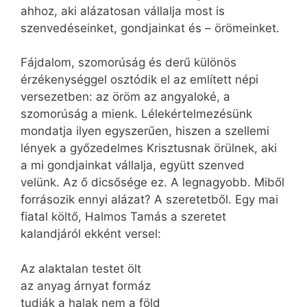
ahhoz, aki alázatosan vállalja most is
szenvedéseinket, gondjainkat és – örömeinket.
Fájdalom, szomorúság és derű különös
érzékenységgel osztódik el az említett népi
versezetben: az öröm az angyaloké, a
szomorúság a mienk. Lélekértelmezésünk
mondatja ilyen egyszerűen, hiszen a szellemi
lények a győzedelmes Krisztusnak örülnek, aki
a mi gondjainkat vállalja, együtt szenved
velünk. Az ő dicsősége ez. A legnagyobb. Miből
forrásozik ennyi alázat? A szeretetből. Egy mai
fiatal költő, Halmos Tamás a szeretet
kalandjáról ekként versel:
Az alaktalan testet ölt
az anyag árnyat formáz
tudják a halak nem a föld