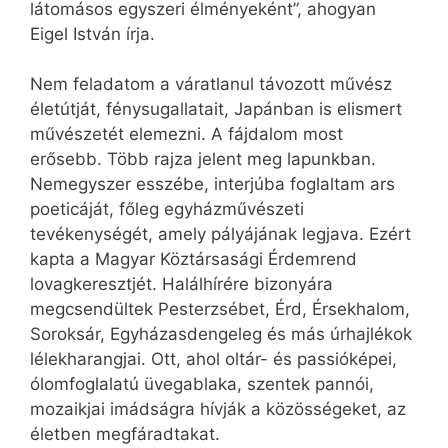
látomásos egyszeri élményeként”, ahogyan
Eigel István írja.
Nem feladatom a váratlanul távozott művész
életútját, fénysugallatait, Japánban is elismert
művészetét elemezni. A fájdalom most
erősebb. Több rajza jelent meg lapunkban.
Nemegyszer esszébe, interjúba foglaltam ars
poeticáját, főleg egyházművészeti
tevékenységét, amely pályájának legjava. Ezért
kapta a Magyar Köztársasági Érdemrend
lovagkeresztjét. Halálhírére bizonyára
megcsendültek Pesterzsébet, Érd, Érsekhalom,
Soroksár, Egyházasdengeleg és más úrhajlékok
lélekharangjai. Ott, ahol oltár- és passióképei,
ólomfoglalatú üvegablaka, szentek pannói,
mozaikjai imádságra hívják a közösségeket, az
életben megfáradtakat.