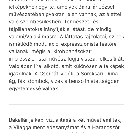
jelképeknek egyike, amelyek Bakallár József
művészetében gyakran jelen vannak, az élettel
való szembesülésben. Természet- és
tájpillanatokra irányítják a látást, de mindig
valami/Valaki másra. A láttatás rajzolatai, színek
ismétlődő modulációi expresszionista festőre
vallanak, mégis a „kirobbanásokat”
impresszionista művész fogja vissza, lelkesíti át.
Valójában lírai alkotó, amit különösen a tájképek
igazolnak. A Cserhát-vidék, a Soroksári-Duna-
ág, fák, dombok, vizek a benső ihletettségben
egyetemessé válnak.
Bakallár jelképi vizualitására két művet említek,
a Világgá ment édesanyámat és a Harangszót.