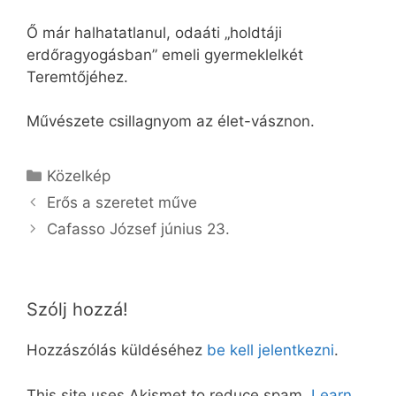
Ő már halhatatlanul, odaáti „holdtáji
erdőragyogásban” emeli gyermeklelkét
Teremtőjéhez.
Művészete csillagnyom az élet-vásznon.
Kategória
Közelkép
Erős a szeretet műve
Cafasso József június 23.
Szólj hozzá!
Hozzászólás küldéséhez
be kell jelentkezni
.
This site uses Akismet to reduce spam.
Learn