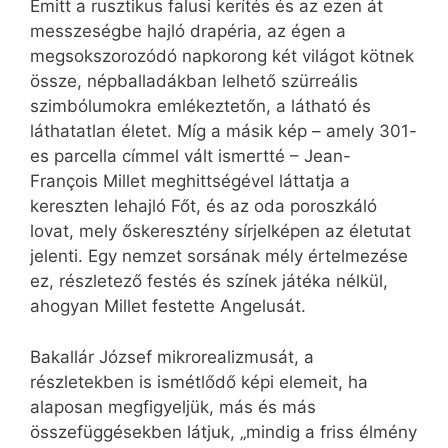
Emitt a rusztikus falusi kerítés és az ezen át
messzeségbe hajló drapéria, az égen a
megsokszorozódó napkorong két világot kötnek
össze, népballadákban lelhető szürreális
szimbólumokra emlékeztetőn, a látható és
láthatatlan életet. Míg a másik kép – amely 301-
es parcella címmel vált ismertté – Jean-
François Millet meghittségével láttatja a
kereszten lehajló Főt, és az oda poroszkáló
lovat, mely őskeresztény sírjelképen az életutat
jelenti. Egy nemzet sorsának mély értelmezése
ez, részletező festés és színek játéka nélkül,
ahogyan Millet festette Angelusát.
Bakallár József mikrorealizmusát, a
részletekben is ismétlődő képi elemeit, ha
alaposan megfigyeljük, más és más
összefüggésekben látjuk, „mindig a friss élmény