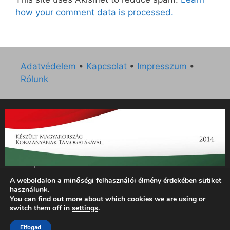
how your comment data is processed.
Adatvédelem
•
Kapcsolat
•
Impresszum
•
Rólunk
„Az Új Ember katolikus hetilap 2014. évi működésének
A weboldalon a minőségi felhasználói élmény érdekében sütiket
támogatását az EGYH-KCP-14-P-0121 sz. támogatási
használunk.
szerződés keretében 3 000 000 Ft összegben támogatta az
You can find out more about which cookies we are using or
Emberi Erőforrások Minisztériuma.”
switch them off in
settings
.
© 2026 Magyar Kurír - Új Ember
• Készült
GeneratePress
Elfogad