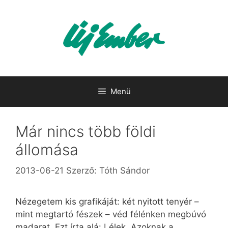
Kilépés
a
tartalomba
Menü
Már nincs több földi
állomása
2013-06-21
Szerző:
Tóth Sándor
Nézegetem kis grafikáját: két nyitott tenyér –
mint megtartó fészek – véd félénken megbúvó
madarat. Ezt írta alá: Lélek. Azoknak a