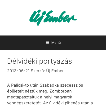
Kilépés
a
tartalomba
Menü
Délvidéki portyázás
2013-06-21
Szerző:
Új Ember
A Palicsi-tó után Szabadka szecessziós
épületeit néztük meg. Zomborban
megtapasztaltuk a helyi magyarok
vendégszeretetét. Az újvidéki pihenés után a