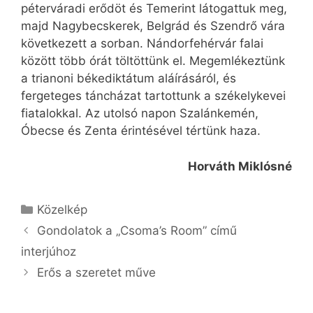
péterváradi erődöt és Temerint látogattuk meg,
majd Nagybecskerek, Belgrád és Szendrő vára
következett a sorban. Nándorfehérvár falai
között több órát töltöttünk el. Megemlékeztünk
a trianoni békediktátum aláírásáról, és
fergeteges táncházat tartottunk a székelykevei
fiatalokkal. Az utolsó napon Szalánkemén,
Óbecse és Zenta érintésével tértünk haza.
Horváth Miklósné
Kategória
Közelkép
Gondolatok a „Csoma’s Room” című
interjúhoz
Erős a szeretet műve