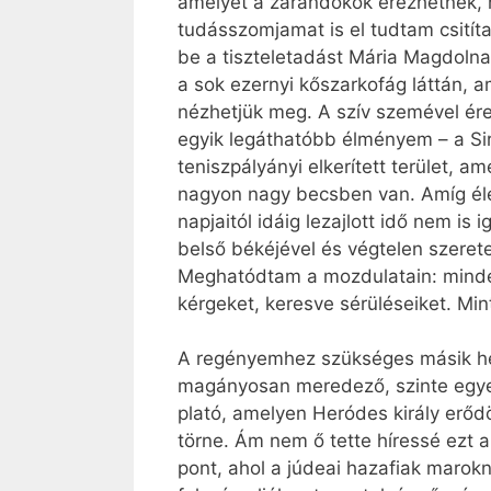
amelyet a zarándokok érezhetnek, ha
tudásszomjamat is el tudtam csitít
be a tiszteletadást Mária Magdolna 
a sok ezernyi kőszarkofág láttán, a
nézhetjük meg. A szív szemével érez
egyik legáthatóbb élményem – a Sira
teniszpályányi elkerített terület,
nagyon nagy becsben van. Amíg élek
napjaitól idáig lezajlott idő nem i
belső békéjével és végtelen szerete
Meghatódtam a mozdulatain: minden 
kérgeket, keresve sérüléseiket. Min
A regényemhez szükséges másik hel
magányosan meredező, szinte egyene
plató, amelyen Heródes király erődö
törne. Ám nem ő tette híressé ezt a
pont, ahol a júdeai hazafiak marok