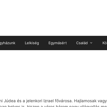
gyházunk
Lelkiség
Egymásért
Család
Kö
lmi Júdea és a jelenkori Izrael fővárosa. Hajlamosak va
jában helyes is, hiszen a város három nagy világvallás me