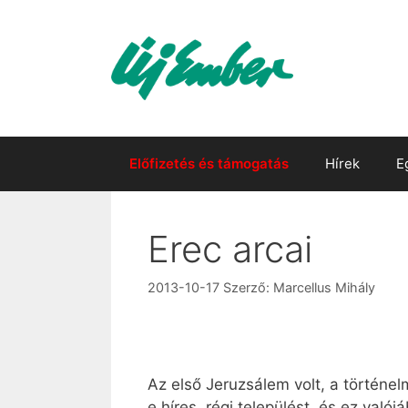
Kilépés
a
tartalomba
Előfizetés és támogatás
Hírek
E
Erec arcai
2013-10-17
Szerző:
Marcellus Mihály
Az első Jeruzsálem volt, a történe
e híres, régi települést, és ez való