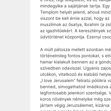
mindegyike a sajátjának tartja. Egy
Templom helyét jelenti, ahová mind
viszont be kell érnie azzal, hogy az 
muszlimok az ősatya, Ibrahim (a zs
az igazhitűekért. A keresztények 
üdvtörténet központja. Ezernyi cso
A múlt pátosza mellett azonban még
történelmileg fontos pontokat, s ett
hamar kialakult bennem az a gondola
szívedben odaviszel. Ugyanis zajos 
utcákon, vitatkozó és kiabáló helyi
„I love Jerusalem” feliratú pólókra
benned, simogathatod imádkozva a 
legfontosabb jelenkori szentsége. 
koros növények némelyike még szemta
jártam végig Jeruzsálemet, kizárva