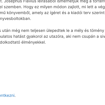
et. Josephus Flavius leírásából ismerhetjük meg a törté
ővel szemben. Hogy ez milyen módon zajlott, mi lett a v
mű könyvemből, amely az ígéret és a kiadói terv szerint
önyvesboltokban.
 után még nem teljesen ülepedtek le a mély és tömény 
mulatos hatást gyakorol az utazóra, aki nem csupán a si
ndolkodtató élményekkel.
lentkezni
.