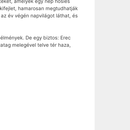
nteket, amelyek egy nép hősies
égkifejlet, hamarosan megtudhatják
 az év végén napvilágot láthat, és
élmények. De egy biztos: Erec
vatag melegével telve tér haza,