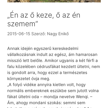
„Én az ő keze, ő az én
szemem”
2015-06-15
Szerző:
Nagy Enikő
Annak idején egyszerű kereskedelmi
vállalkozásnak indult az egész, ám hamarosan
misszió lett belőle. Amikor ugyanis a két férfi a
falu közelében cédrusfákat kezdett ültetni, nem
is gondolt arra, hogy ezzel a természetes
környezetet óvja meg.
„A folyó vidéke annyira kietlen volt, hogy
normális embereknek eszükbe sem jutott volna
fákat ültetni oda – mondja nevetve Wenqi. –
Ám, ahogy mondani szokás: semmi sem