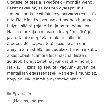
ültetése jót tesz a levegőnek – mondja Wenqi. –
Fákat nevelünk, és közben gyarapítjuk a
tudásunkat is.” Yeli falu egy iparváros része. Ez
a terület Kína légszennyezettségben harmadik
helyen álló régiója. A két jó barát, Wenqi és
Haixia munkája nemcsak a levegő minőségét
javította, de megóvta a falut az állandó
áradásoktól is. „Faültető akciónknak nem
annyira a most élő nemzedékek, hanem inkább
a későbbiek számára lesz haszna, hiszen
zöldebb környezetet hagyunk rájuk – mondja
Haixia. – Fizikailag sérültek vagyunk ugyan, de
mentálisan egészségesek. Van egy álmunk: az,
hogy adjunk valamit a gyermekeinknek.”
Kategória
Egymásért
„Nevess, magyar…”