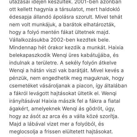
utazásai idején készültek. 2001-ben azonban
ott kellett hagynia a társulatot, mert haldokló
édesapja állandó ápolásra szorult. Mivel tehát
nem volt munkájuk, a barátok elhatározták,
hogy a folyó mentén fákat ültetnek majd.
Vállalkozásukba 2002-ben kezdtek bele.
Mindennap hét órakor kezdik a munkát. Haixia
belekapaszkodik Wenqi üres kabátujjába, és
indulnak a területre. A sekély folyón átkelve
Wenqi a hátán viszi vak barátját. Mivel kevés a
pénzük, nem engedhetik meg maguknak, hogy
csemetéket vásároljanak a piacon, így általában
a fákról levágott hajtásokat ültetik el. Wenqi
irányításával Haixia mászik fel a fákra a fiatal
ágakért, amelyeknek Wenqi ás gödröt, úgy,
hogy az ásót az arca és a válla közé szorítja.
Majd a lábával vizet mer a folyóból, és
meglocsolja a frissen elültetett hajtásokat.