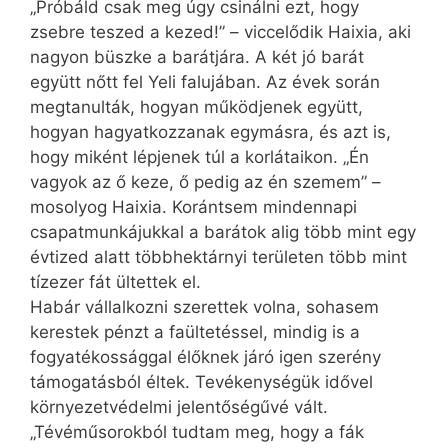
„Próbáld csak meg úgy csinálni ezt, hogy
zsebre teszed a kezed!” – viccelődik Haixia, aki
nagyon büszke a barátjára. A két jó barát
együtt nőtt fel Yeli falujában. Az évek során
megtanulták, hogyan működjenek együtt,
hogyan hagyatkozzanak egymásra, és azt is,
hogy miként lépjenek túl a korlátaikon. „Én
vagyok az ő keze, ő pedig az én szemem” –
mosolyog Haixia. Korántsem mindennapi
csapatmunkájukkal a barátok alig több mint egy
évtized alatt többhektárnyi területen több mint
tízezer fát ültettek el.
Habár vállalkozni szerettek volna, sohasem
kerestek pénzt a faültetéssel, mindig is a
fogyatékossággal élőknek járó igen szerény
támogatásból éltek. Tevékenységük idővel
környezetvédelmi jelentőségűvé vált.
„Tévéműsorokból tudtam meg, hogy a fák