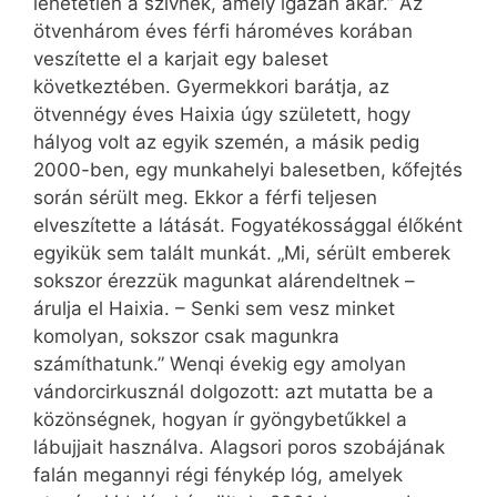
lehetetlen a szívnek, amely igazán akar.” Az
ötvenhárom éves férfi hároméves korában
veszítette el a karjait egy baleset
következtében. Gyermekkori barátja, az
ötvennégy éves Haixia úgy született, hogy
hályog volt az egyik szemén, a másik pedig
2000-ben, egy munkahelyi balesetben, kőfejtés
során sérült meg. Ekkor a férfi teljesen
elveszítette a látását. Fogyatékossággal élőként
egyikük sem talált munkát. „Mi, sérült emberek
sokszor érezzük magunkat alárendeltnek –
árulja el Haixia. – Senki sem vesz minket
komolyan, sokszor csak magunkra
számíthatunk.” Wenqi évekig egy amolyan
vándorcirkusznál dolgozott: azt mutatta be a
közönségnek, hogyan ír gyöngybetűkkel a
lábujjait használva. Alagsori poros szobájának
falán megannyi régi fénykép lóg, amelyek