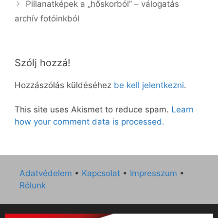
Pillanatképek a „hőskorból” – válogatás
archív fotóinkból
Szólj hozzá!
Hozzászólás küldéséhez
be kell jelentkezni
.
This site uses Akismet to reduce spam.
Learn
how your comment data is processed.
Adatvédelem
•
Kapcsolat
•
Impresszum
•
Rólunk