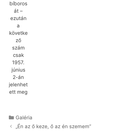
bíboros
át –
ezután
a
követke
ző
szám
csak
1957.
június
2-án
jelenhet
ett meg
Kategória
Galéria
„Én az ő keze, ő az én szemem”