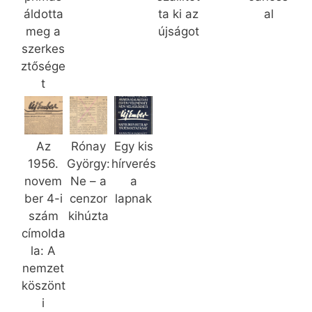
áldotta
ta ki az
al
meg a
újságot
szerkes
ztősége
t
Az
Rónay
Egy kis
1956.
György:
hírverés
novem
Ne – a
a
ber 4-i
cenzor
lapnak
szám
kihúzta
címolda
la: A
nemzet
köszönt
i