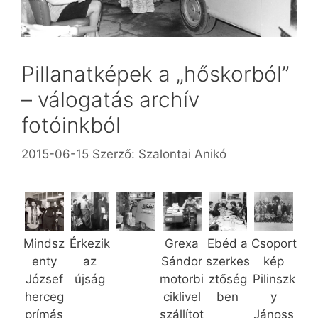
Pillanatképek a „hőskorból”
– válogatás archív
fotóinkból
2015-06-15
Szerző:
Szalontai Anikó
Mindsz
Érkezik
Grexa
Ebéd a
Csoport
enty
az
Sándor
szerkes
kép
József
újság
motorbi
ztőség
Pilinszk
herceg
ciklivel
ben
y
prímás
szállítot
Jánoss