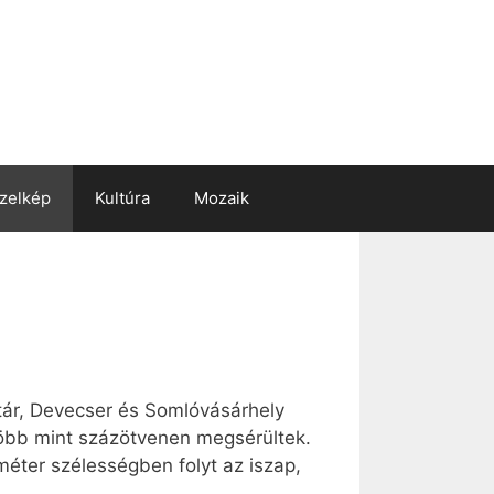
zelkép
Kultúra
Mozaik
ntár, Devecser és Somlóvásárhely
 több mint százötvenen megsérültek.
méter szélességben folyt az iszap,