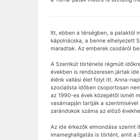
Itt, ebben a térségben, a pataktól m
kápolnácska, a benne elhelyezett S
maradtak. Az emberek csodáról bes
A Szentkút története régmúlt idők
években is rendszeresen jártak ide
élénk vallási élet folyt itt. Anna-n
szocialista időben csoportosan nem 
az 1990-es évek közepétől ismét m
vasárnapján tartják a szentmisével e
zarándokok száma az előző évekh
Az ide érkezők elmondása szerint i
imameghallgatás is történt, amit a