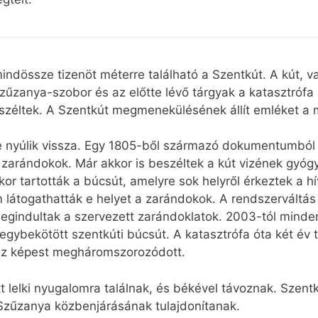
indössze tizenöt méterre található a Szentkút. A kút, va
zűzanya-szobor és az előtte lévő tárgyak a katasztróf
zéltek. A Szentkút megmenekülésének állít emléket a
re nyúlik vissza. Egy 1805-ből származó dokumentumból
 zarándokok. Már akkor is beszéltek a kút vizének gyógy
apkor tartották a búcsút, amelyre sok helyről érkeztek a
látogathatták e helyet a zarándokok. A rendszerváltás ut
egindultak a szervezett zarándoklatok. 2003-tól minde
gybekötött szentkúti búcsút. A katasztrófa óta két év te
ez képest megháromszorozódott.
tt lelki nyugalomra találnak, és békével távoznak. Szen
 Szűzanya közbenjárásának tulajdonítanak.