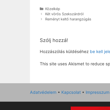
Kategória
Közelkép
Két vörös Szekszárdról
Reményt keltő harangzúgás
Szólj hozzá!
Hozzászólás küldéséhez
be kell je
This site uses Akismet to reduce 
Adatvédelem
•
Kapcsolat
•
Impresszum