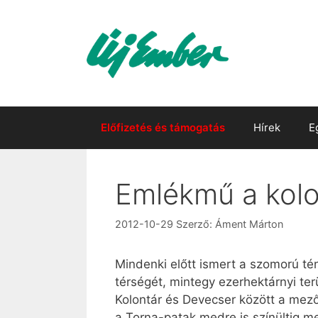
Kilépés
a
tartalomba
Előfizetés és támogatás
Hírek
E
Emlékmű a kolo
2012-10-29
Szerző:
Áment Márton
Mindenki előtt ismert a szomorú té
térségét, mintegy ezerhektárnyi ter
Kolontár és Devecser között a mező
a Torna-patak medre is színültig me