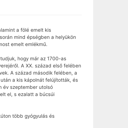
lamint a fölé emelt kis
a során mind épségben a helyükön
 most emelt emlékmű.
 tudjuk, hogy már az 1700-as
erejéről. A XX. század első felében
 hívek. A század második felében, a
án a kis kápolnát felújították, és
n év szeptember utolsó
lt el, s ezalatt a búcsúi
tkúton több gyógyulás és