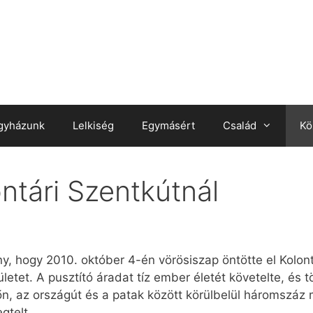
gyházunk
Lelkiség
Egymásért
Család
Kö
ntári Szentkútnál
ny, hogy 2010. október 4-én vörösiszap öntötte el Kolo
ületet. A pusztító áradat tíz ember életét követelte, és
n, az országút és a patak között körülbelül háromszáz 
gtelt.