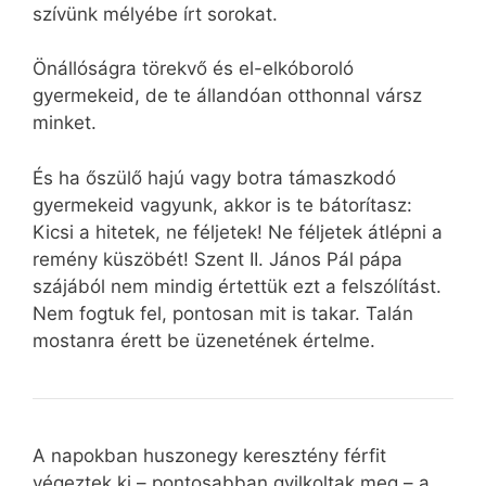
szívünk mélyébe írt sorokat.
Önállóságra törekvő és el-elkóboroló
gyermekeid, de te állandóan otthonnal vársz
minket.
És ha őszülő hajú vagy botra támaszkodó
gyermekeid vagyunk, akkor is te bátorítasz:
Kicsi a hitetek, ne féljetek! Ne féljetek átlépni a
remény küszöbét! Szent II. János Pál pápa
szájából nem mindig értettük ezt a felszólítást.
Nem fogtuk fel, pontosan mit is takar. Talán
mostanra érett be üzenetének értelme.
A napokban huszonegy keresztény férfit
végeztek ki – pontosabban gyilkoltak meg – a