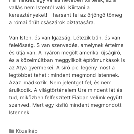
Ha mindez egy vallás nevében történik, az a
vallás nem Istentől való. Kiirtani a
keresztényeket! – harsant fel az őrjöngő tömeg
a római őrült császárok biztatására.
Van Isten, és van Igazság. Létezik bűn, és van
felelősség. S van szenvedés, amelynek értelme
és útja van. A nyáron megölt amerikai újságíró,
és a közelmúltban meggyilkolt építőmunkások is
az Atya gyermekei. A síró pici legény most a
legtöbbet teheti: mindent megmond Istennek.
Azaz imádkozik. Nem jelentget fel, és nem
árulkodik. A világtörténelem Ura mindent lát és
tud, miközben felfeszített Fiában velünk együtt
szenved. Mert egy kisfiú mindent megmondott
Istennek.
Kategória
Közelkép