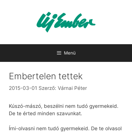
Kilépés
a
tartalomba
Menü
Embertelen tettek
2015-03-01
Szerző:
Várnai Péter
Kúszó-mászó, beszélni nem tudó gyermekeid.
De te érted minden szavunkat.
Írni-olvasni nem tudó gyermekeid. De te olvasol