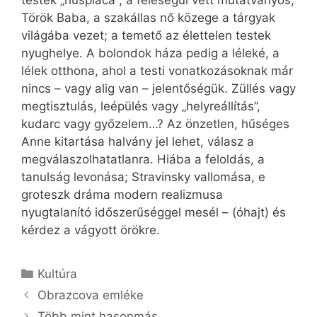
testek „húspiaca”; a feleségül vett mutatványos,
Török Baba, a szakállas nő közege a tárgyak
világába vezet; a temető az élettelen testek
nyughelye. A bolondok háza pedig a léleké, a
lélek otthona, ahol a testi vonatkozásoknak már
nincs – vagy alig van – jelentőségük. Züllés vagy
megtisztulás, leépülés vagy „helyreállítás”,
kudarc vagy győzelem…? Az önzetlen, hűséges
Anne kitartása halvány jel lehet, válasz a
megválaszolhatatlanra. Hiába a feloldás, a
tanulság levonása; Stravinsky vallomása, e
groteszk dráma modern realizmusa
nyugtalanító időszerűséggel mesél – (óhajt) és
kérdez a vágyott örökre.
Kategória
Kultúra
Obrazcova emléke
Több mint hasonmás