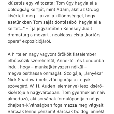
kiűzetés egy változata: Tom úgy hagyja el a
boldogság kertjét, mint Ádám, akit az Ördög
kísértett meg – azzal a különbséggel, hogy
esetünkben Tom saját döntéséből hagyja el a
kertet…” – írja jegyzetében Kenesey Judit
dramaturg a mozarti, neoklasszicista „kortárs
opera” expozíciójáról.
A hirtelen nagy vagyont örökölt fiatalember
elbúcsúzik szerelmétől, Anne-től, és Londonba
indul, hogy – munka(kényszer) nélkül –
megvalósíthassa önmagát. Szolgája, „árnyéka”
Nick Shadow (mefisztói figurája az egyik
szövegíró, W. H. Auden leleménye) lesz kísérő-
kísértője a nagyvárosban. Tom gyermekien naiv
álmodozó, aki sorsának fordulópontjain négy
óhajban-kívánságban fogalmazza meg vágyait:
Bárcsak lenne pénzem! Bárcsak boldog lennék!