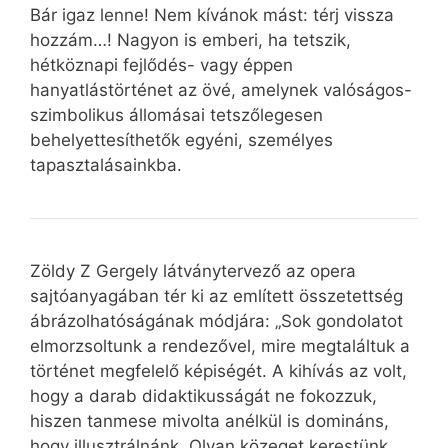
Bár igaz lenne! Nem kívánok mást: térj vissza
hozzám…! Nagyon is emberi, ha tetszik,
hétköznapi fejlődés- vagy éppen
hanyatlástörténet az övé, amelynek valóságos-
szimbolikus állomásai tetszőlegesen
behelyettesíthetők egyéni, személyes
tapasztalásainkba.
Zöldy Z Gergely látványtervező az opera
sajtóanyagában tér ki az említett összetettség
ábrázolhatóságának módjára: „Sok gondolatot
elmorzsoltunk a rendezővel, mire megtaláltuk a
történet megfelelő képiségét. A kihívás az volt,
hogy a darab didaktikusságát ne fokozzuk,
hiszen tanmese mivolta anélkül is domináns,
hogy illusztrálnánk. Olyan közeget kerestünk,