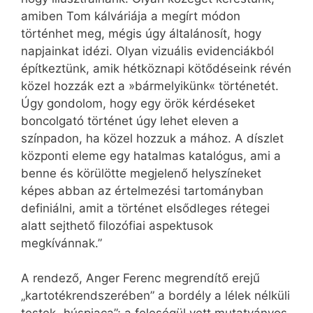
amiben Tom kálváriája a megírt módon
történhet meg, mégis úgy általánosít, hogy
napjainkat idézi. Olyan vizuális evidenciákból
építkeztünk, amik hétköznapi kötődéseink révén
közel hozzák ezt a »bármelyikünk« történetét.
Úgy gondolom, hogy egy örök kérdéseket
boncolgató történet úgy lehet eleven a
színpadon, ha közel hozzuk a mához. A díszlet
központi eleme egy hatalmas katalógus, ami a
benne és körülötte megjelenő helyszíneket
képes abban az értelmezési tartományban
definiálni, amit a történet elsődleges rétegei
alatt sejthető filozófiai aspektusok
megkívánnak.”
A rendező, Anger Ferenc megrendítő erejű
„kartotékrendszerében” a bordély a lélek nélküli