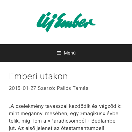
Kilépés
a
tartalomba
Menü
Emberi utakon
2015-01-27
Szerző:
Pallós Tamás
„A cselekmény tavasszal kezdődik és végződik:
mint megannyi mesében, egy »mágikus« évbe
telik, míg Tom a »Paradicsomból « Bedlambe
jut. Az első jelenet az ótestamentumbeli