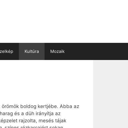
zelkép
Kultúra
Mozaik
z örömök boldog kertjébe. Abba az
harag és a düh irányítja az
épzelet rajzolta, mesés tájak
g, színes rézkarcaiért sokan