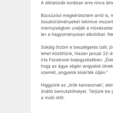
A diktatúrák korában erre nincs leh
Búcsúzóul megkérdeztem arról is, mil
összkörülményeket tekintve viszont
mennyiségben uralják a művészetet 
le« a hagyományosan alkotókat. Nem
Sokáig őrzöm e beszélgetés ízét; j
lehet közöttünk, hiszen január 22-
írta Facebook-bejegyzésében: „Édes
hogy az ágya végén angyalok ülnek;
szemét, angyalok kísérték útján.”
Higgyünk az „örök kamasznak”, akine
önálló bemutatóhelyet. Térjünk be
a múló időt.