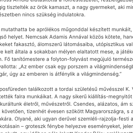
g tisztelték az örök kamaszt, a nagy gyermeket, aki min
észetben nincs szükség indulatokra.
on mutathatta be aprólékos műgonddal készített munkáit
gső helyet. Nemcsak Adamis Annával közös kötete, han
ékeket fakasztó, álomszerű látomásaiba, utópisztikus 
re kelt általa a sokakban mélyen elaltatott mese, a játé
cain. Fő tanítómestere a folyton-folyvást megújuló termé
t vallotta: „Az ember csak egy porszem a világmindens
gár, úgy az emberen is átfénylik a világmindenség.”
aposfüreden találkozott a tordai születésű művésszel K
tették falra munkáikat. A nagy sikerű kiállítás-megnyitó
skuráltunk életről, művészetről. Csendes, alázatos, ám sz
 követően, tizenhét évesen szökött Magyarországra, s aki
ára. Olyané, aki ugyan derűvel szemléli-rajzolja-festi a 
lkotásain – groteszk fénybe helyezve eseményeket, jelen