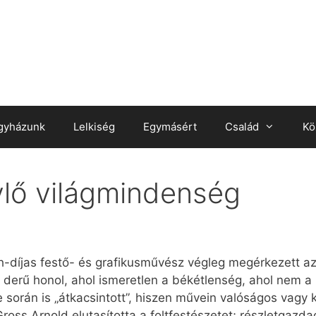
gyházunk
Lelkiség
Egymásért
Család
Kö
lő világmindenség
-díjas festő- és grafikusművész végleg megérkezett a
s derű honol, ahol ismeretlen a békétlenség, ahol nem a 
során is „átkacsintott”, hiszen művein valóságos vagy k
Gross Arnold elutasította a foltfestészetet; részletgazda