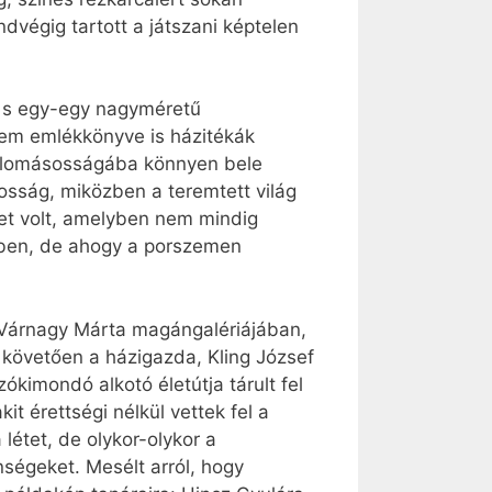
dvégig tartott a játszani képtelen
, s egy-egy nagyméretű
em emlékkönyve is házitékák
vallomásosságába könnyen bele
kosság, miközben a teremtett világ
szet volt, amelyben nem mindig
égben, de ahogy a porszemen
. Várnagy Márta magángalériájában,
t követően a házigazda, Kling József
ókimondó alkotó életútja tárult fel
t érettségi nélkül vettek fel a
létet, de olykor-olykor a
ségeket. Mesélt arról, hogy