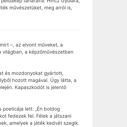
 példakép tanáraira: Hincz Gyulára,
ték művészetüket, meg arról is,
mirt –, az elvont műveket, a
n a világban, a képzőművészetben
kat és mozdonyokat gyártott,
lyből hozott magával. Úgy látta, a
lején. Kapaszkodót is jelentő
 poeticája lett: „Én boldog
 fedezek fel. Félek a játszani
k, amelyek a játék kedvét szegik.