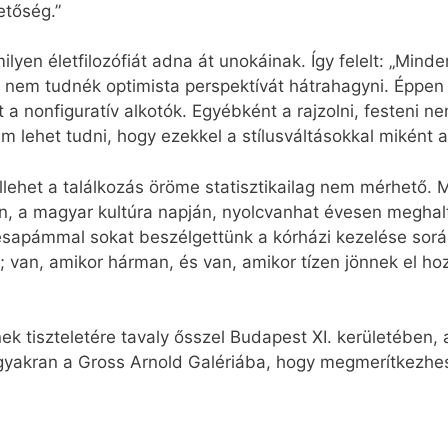
etőség.”
yen életfilozófiát adna át unokáinak. Így felelt: „Minde
 nem tudnék optimista perspektívát hátrahagyni. Éppen 
a nonfiguratív alkotók. Egyébként a rajzolni, festeni 
 lehet tudni, hogy ezekkel a stílusváltásokkal miként a
óllehet a találkozás öröme statisztikailag nem mérhető.
én, a magyar kultúra napján, nyolcvanhat évesen meghal
apámmal sokat beszélgettünk a kórházi kezelése során.
 van, amikor hárman, és van, amikor tízen jönnek el ho
k tiszteletére tavaly ősszel Budapest XI. kerületében, 
 gyakran a Gross Arnold Galériába, hogy megmerítkezhes