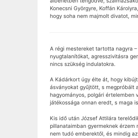
albérletben tengődve, szalmazsákon
Konecsni Györgyre, Koffán Károlyra
hogy soha nem majmolt divatot, mind
A régi mestereket tartotta nagyra –
nyugtalanítókat, agresszivitásra ge
nincs szükség indulatokra.
A Kádárkort úgy élte át, hogy kibúj
ásványokat gyűjtött, s megpróbált a
hagyományos, polgári értelemben ve
játékossága onnan eredt, s maga i
Kis idő után József Attilára terelőd
pillanataimban gyermeknek érzem m
nem tudó emberektől, és mindig az