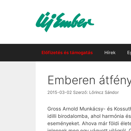
Kilépés
a
tartalomba
Előfizetés és támogatás
Hírek
E
Emberen átfény
2015-03-02
Szerző:
Lőrincz Sándor
Gross Arnold Munkácsy- és Kossuth
idilli birodalomba, ahol harmónia é
eseményeket. Ahova már földi élete 
jelennek meg egy vágyott világról. 