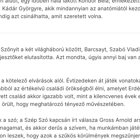
 aludt, egy időben nála lakott Kondor Béla; emlékezett
, Kádár Györgyre, akik mindannyian az anatómiától kezd
ig azt csinálhatta, amit szeretett volna.
 Szőnyit a két világháború között, Barcsayt, Szabó Vladi
rjesztőket elutasította. Azt mondta, úgyis annyi baj va
t a kötelező elvárások alól. Évtizedeken át játék vonato
bból az értékelvű családi örökségből élni, amelyet Erdé
tt család akkor igazabb volt, mint a kilencvenes évek e
s örült, hogy meghatározó tényező művészetében.
ik a szó; a Szép Szó kapcsán írt válasza Gross Arnold ars
agamat, és akkor derűs a szívem, ha munkámban játékot
on leszek, hogy azok a szűkös körülmények megszűnjene