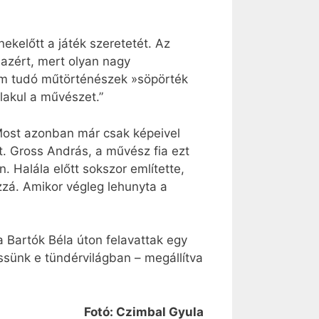
nekelőtt a játék szeretetét. Az
azért, mert olyan nagy
nem tudó műtörténészek »söpörték
lakul a művészet.”
 Most azonban már csak képeivel
t. Gross András, a művész fia ezt
 Halála előtt sokszor említette,
zzá. Amikor végleg lehunyta a
a Bartók Béla úton felavattak egy
sünk e tündérvilágban – megállítva
Fotó: Czimbal Gyula