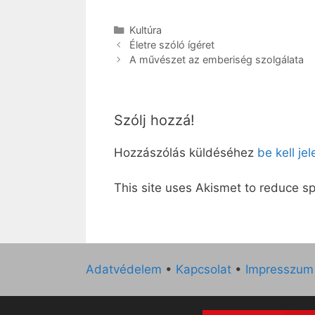
Kategória
Kultúra
Életre szóló ígéret
A művészet az emberiség szolgálata
Szólj hozzá!
Hozzászólás küldéséhez
be kell je
This site uses Akismet to reduce 
Adatvédelem
•
Kapcsolat
•
Impresszum