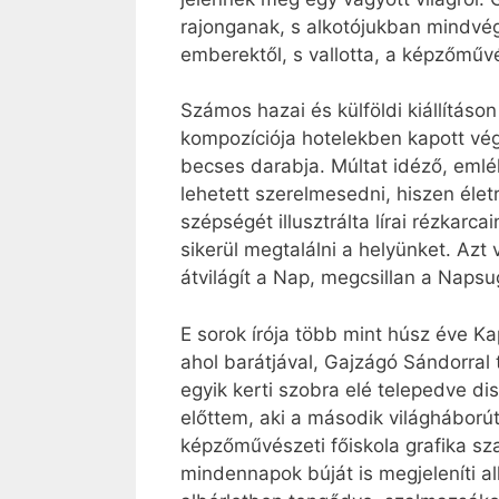
rajonganak, s alkotójukban mindvégi
emberektől, s vallotta, a képzőműv
Számos hazai és külföldi kiállítás
kompozíciója hotelekben kapott vé
becses darabja. Múltat idéző, eml
lehetett szerelmesedni, hiszen élet
szépségét illusztrálta lírai rézkar
sikerül megtalálni a helyünket. Az
átvilágít a Nap, megcsillan a Napsu
E sorok írója több mint húsz éve K
ahol barátjával, Gajzágó Sándorral 
egyik kerti szobra elé telepedve di
előttem, aki a második világháborút
képzőművészeti főiskola grafika szak
mindennapok búját is megjeleníti a