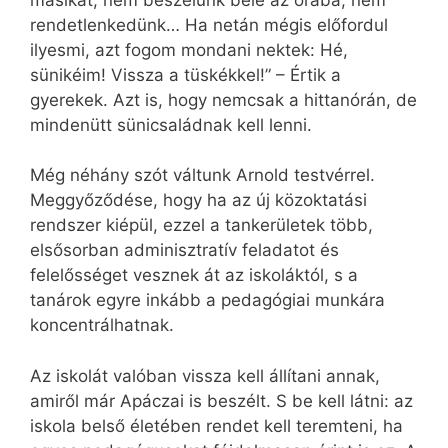
rendetlenkedünk… Ha netán mégis előfordul
ilyesmi, azt fogom mondani nektek: Hé,
sünikéim! Vissza a tüskékkel!” – Értik a
gyerekek. Azt is, hogy nemcsak a hittanórán, de
mindenütt sünicsaládnak kell lenni.
Még néhány szót váltunk Arnold testvérrel.
Meggyőződése, hogy ha az új közoktatási
rendszer kiépül, ezzel a tankerületek több,
elsősorban adminisztratív feladatot és
felelősséget vesznek át az iskoláktól, s a
tanárok egyre inkább a pedagógiai munkára
koncentrálhatnak.
Az iskolát valóban vissza kell állítani annak,
amiről már Apáczai is beszélt. S be kell látni: az
iskola belső életében rendet kell teremteni, ha