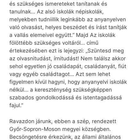
és szükséges ismereteket tanítanak és
tanulnak… Az alsó iskolák népiskolák,
melyekben tudniillik leginkább az anyanyelven
való olvasást, helyes beszédet és írást tanítják
a vallás elemeivel együtt.” Majd Az iskolák
fölöttébb szükséges voltáról… című
értekezésében ezt is lejegyzi: „Szüntesd meg
az olvasnitudást, írnitudást! Nem találsz akkor
sehol egyetlen jó családapát, családanyát, fiút
vagy egyéb családtagot… Azt sem lehet
figyelmen kívül hagyni, hogy anyanyelvi iskolák
nélkül… a kereszténység szükségképpen
szabados gondolkodássá és istentagadássá
fajul.”
Ravazdon járunk, ebben a szép, rendezett
Győr-Sopron-Moson megyei községben.
Becsöngetésre érkezünk, az állami általános