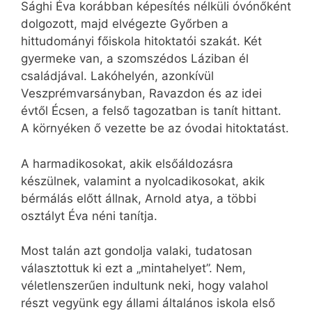
Sághi Éva korábban képesítés nélküli óvónőként
dolgozott, majd elvégezte Győrben a
hittudományi főiskola hitoktatói szakát. Két
gyermeke van, a szomszédos Láziban él
családjával. Lakóhelyén, azonkívül
Veszprémvarsányban, Ravazdon és az idei
évtől Écsen, a felső tagozatban is tanít hittant.
A környéken ő vezette be az óvodai hitoktatást.
A harmadikosokat, akik elsőáldozásra
készülnek, valamint a nyolcadikosokat, akik
bérmálás előtt állnak, Arnold atya, a többi
osztályt Éva néni tanítja.
Most talán azt gondolja valaki, tudatosan
választottuk ki ezt a „mintahelyet”. Nem,
véletlenszerűen indultunk neki, hogy valahol
részt vegyünk egy állami általános iskola első