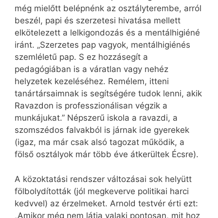
még mielőtt belépnénk az osztályterembe, arról
beszél, papi és szerzetesi hivatása mellett
elkötelezett a lelkigondozás és a mentálhigiéné
iránt. „Szerzetes pap vagyok, mentálhigiénés
szemléletű pap. S ez hozzásegít a
pedagógiában is a váratlan vagy nehéz
helyzetek kezeléséhez. Remélem, itteni
tanártársaimnak is segítségére tudok lenni, akik
Ravazdon is professzionálisan végzik a
munkájukat.” Népszerű iskola a ravazdi, a
szomszédos falvakból is járnak ide gyerekek
(igaz, ma már csak alsó tagozat működik, a
fölső osztályok már több éve átkerültek Écsre).
A közoktatási rendszer változásai sok helyütt
fölbolydították (jól megkeverve politikai harci
kedvvel) az érzelmeket. Arnold testvér érti ezt:
„Amikor még nem látja valaki pontosan, mit hoz