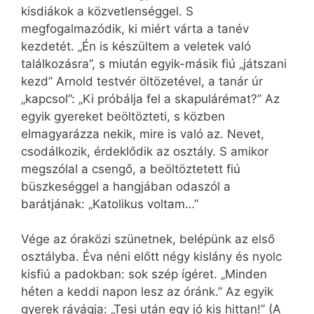
kisdiákok a közvetlenséggel. S
megfogalmazódik, ki miért várta a tanév
kezdetét. „Én is készültem a veletek való
találkozásra”, s miután egyik-másik fiú „játszani
kezd” Arnold testvér öltözetével, a tanár úr
„kapcsol”: „Ki próbálja fel a skapulárémat?” Az
egyik gyereket beöltözteti, s közben
elmagyarázza nekik, mire is való az. Nevet,
csodálkozik, érdeklődik az osztály. S amikor
megszólal a csengő, a beöltöztetett fiú
büszkeséggel a hangjában odaszól a
barátjának: „Katolikus voltam…”
Vége az óraközi szünetnek, belépünk az első
osztályba. Éva néni előtt négy kislány és nyolc
kisfiú a padokban: sok szép ígéret. „Minden
héten a keddi napon lesz az óránk.” Az egyik
gyerek rávágja: „Tesi után egy jó kis hittan!” (A