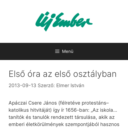
Kilépés
a
tartalomba
Menü
Első óra az első osztályban
2013-09-13
Szerző:
Elmer István
Apáczai Csere János (félretéve protestáns–
katolikus hitvitáját) így ír 1656-ban: „Az iskola…
tanítók és tanulók rendezett társulása, akik az
emberi életkörülmények szempontjából hasznos