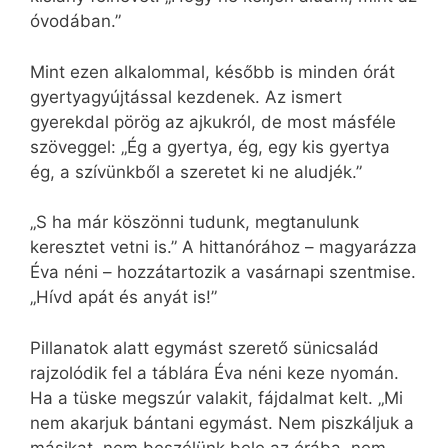
óvodában.”
Mint ezen alkalommal, később is minden órát
gyertyagyújtással kezdenek. Az ismert
gyerekdal pörög az ajkukról, de most másféle
szöveggel: „Ég a gyertya, ég, egy kis gyertya
ég, a szívünkből a szeretet ki ne aludjék.”
„S ha már köszönni tudunk, megtanulunk
keresztet vetni is.” A hittanórához – magyarázza
Éva néni – hozzátartozik a vasárnapi szentmise.
„Hívd apát és anyát is!”
Pillanatok alatt egymást szerető sünicsalád
rajzolódik fel a táblára Éva néni keze nyomán.
Ha a tüske megszúr valakit, fájdalmat kelt. „Mi
nem akarjuk bántani egymást. Nem piszkáljuk a
másikat, nem beszélünk bele az órába, nem