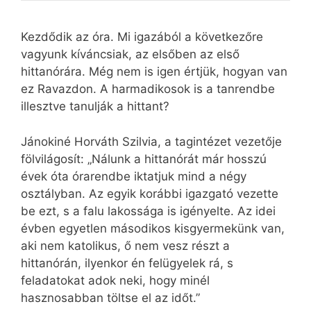
Kezdődik az óra. Mi igazából a következőre
vagyunk kíváncsiak, az elsőben az első
hittanórára. Még nem is igen értjük, hogyan van
ez Ravazdon. A harmadikosok is a tanrendbe
illesztve tanulják a hittant?
Jánokiné Horváth Szilvia, a tagintézet vezetője
fölvilágosít: „Nálunk a hittanórát már hosszú
évek óta órarendbe iktatjuk mind a négy
osztályban. Az egyik korábbi igazgató vezette
be ezt, s a falu lakossága is igényelte. Az idei
évben egyetlen másodikos kisgyermekünk van,
aki nem katolikus, ő nem vesz részt a
hittanórán, ilyenkor én felügyelek rá, s
feladatokat adok neki, hogy minél
hasznosabban töltse el az időt.”