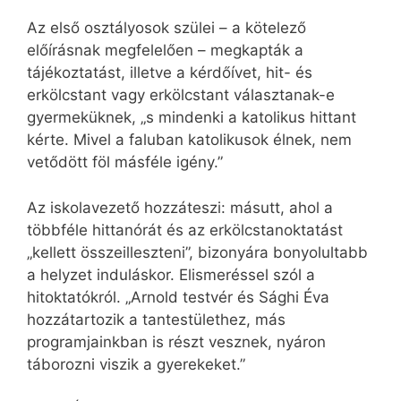
Az első osztályosok szülei – a kötelező
előírásnak megfelelően – megkapták a
tájékoztatást, illetve a kérdőívet, hit- és
erkölcstant vagy erkölcstant választanak-e
gyermeküknek, „s mindenki a katolikus hittant
kérte. Mivel a faluban katolikusok élnek, nem
vetődött föl másféle igény.”
Az iskolavezető hozzáteszi: másutt, ahol a
többféle hittanórát és az erkölcstanoktatást
„kellett összeilleszteni”, bizonyára bonyolultabb
a helyzet induláskor. Elismeréssel szól a
hitoktatókról. „Arnold testvér és Sághi Éva
hozzátartozik a tantestülethez, más
programjainkban is részt vesznek, nyáron
táborozni viszik a gyerekeket.”