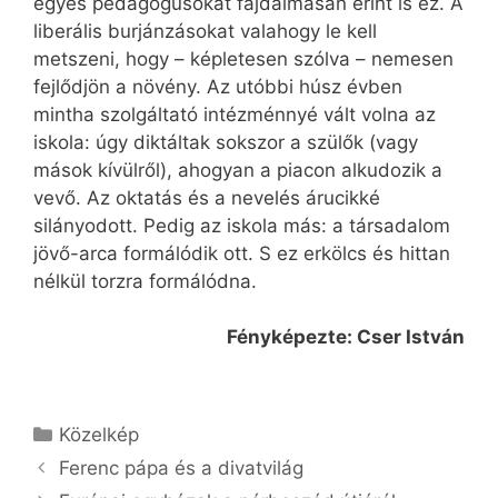
egyes pedagógusokat fájdalmasan érint is ez. A
liberális burjánzásokat valahogy le kell
metszeni, hogy – képletesen szólva – nemesen
fejlődjön a növény. Az utóbbi húsz évben
mintha szolgáltató intézménnyé vált volna az
iskola: úgy diktáltak sokszor a szülők (vagy
mások kívülről), ahogyan a piacon alkudozik a
vevő. Az oktatás és a nevelés árucikké
silányodott. Pedig az iskola más: a társadalom
jövő-arca formálódik ott. S ez erkölcs és hittan
nélkül torzra formálódna.
Fényképezte: Cser István
Kategória
Közelkép
Ferenc pápa és a divatvilág