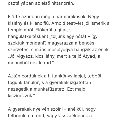
osztályában az első hittanórán.
Előtte azonban még a harmadikosok. Négy
kislány és kilenc fiú. Arnold testvért jól ismerik a
templomból. Előkerül a gitár, s
hangulatkeltésként „toljunk egy nótát – így
szoktuk mondani”, magyarázza a bencés
szerzetes, s máris mosolyogva hangzik az ének:
„Jól vigyázz, kicsi lány, mert a te jó Atyád, a
mennyből néz le rád.”
Aztán pördülnek a hittankönyv lapjai, „ebből
fogunk tanulni”, s a gyerekek izgatottan
nézegetik a munkafüzetet: „Ezt majd
kiszínezzük.”
A gyerekek nyelvén szólni – anélkül, hogy
felborulna a rend, vagy visszaélnének a