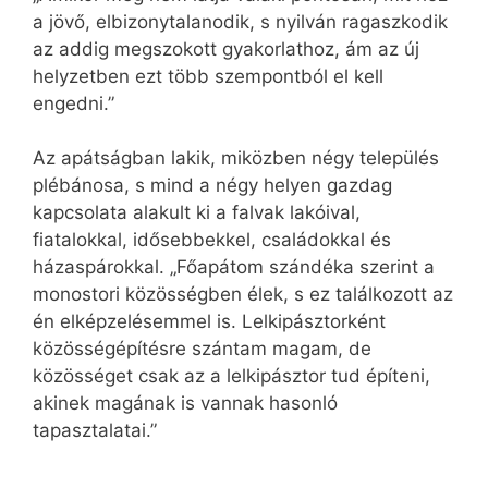
a jövő, elbizonytalanodik, s nyilván ragaszkodik
az addig megszokott gyakorlathoz, ám az új
helyzetben ezt több szempontból el kell
engedni.”
Az apátságban lakik, miközben négy település
plébánosa, s mind a négy helyen gazdag
kapcsolata alakult ki a falvak lakóival,
fiatalokkal, idősebbekkel, családokkal és
házaspárokkal. „Főapátom szándéka szerint a
monostori közösségben élek, s ez találkozott az
én elképzelésemmel is. Lelkipásztorként
közösségépítésre szántam magam, de
közösséget csak az a lelkipásztor tud építeni,
akinek magának is vannak hasonló
tapasztalatai.”