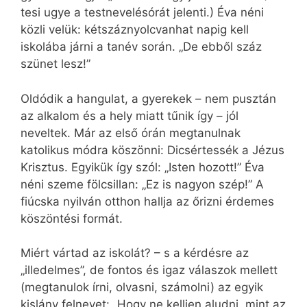
tesi ugye a testnevelésórát jelenti.) Éva néni
közli velük: kétszáznyolcvanhat napig kell
iskolába járni a tanév során. „De ebből száz
szünet lesz!”
Oldódik a hangulat, a gyerekek – nem pusztán
az alkalom és a hely miatt tűnik így – jól
neveltek. Már az első órán megtanulnak
katolikus módra köszönni: Dicsértessék a Jézus
Krisztus. Egyikük így szól: „Isten hozott!” Éva
néni szeme fölcsillan: „Ez is nagyon szép!” A
fiúcska nyilván otthon hallja az őrizni érdemes
köszöntési formát.
Miért vártad az iskolát? – s a kérdésre az
„illedelmes”, de fontos és igaz válaszok mellett
(megtanulok írni, olvasni, számolni) az egyik
kislány felnevet: „Hogy ne kelljen aludni, mint az