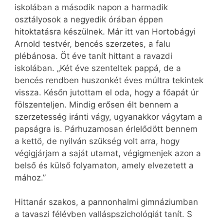
iskolában a második napon a harmadik
osztályosok a negyedik órában éppen
hitoktatásra készülnek. Már itt van Hortobágyi
Arnold testvér, bencés szerzetes, a falu
plébánosa. Öt éve tanít hittant a ravazdi
iskolában. „Két éve szenteltek pappá, de a
bencés rendben huszonkét éves múltra tekintek
vissza. Későn jutottam el oda, hogy a főapát úr
fölszenteljen. Mindig erősen élt bennem a
szerzetesség iránti vágy, ugyanakkor vágytam a
papságra is. Párhuzamosan érlelődött bennem
a kettő, de nyilván szükség volt arra, hogy
végigjárjam a saját utamat, végigmenjek azon a
belső és külső folyamaton, amely elvezetett a
mához.”
Hittanár szakos, a pannonhalmi gimnáziumban
a tavaszi félévben valláspszichológiát tanít. S