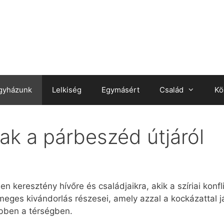
gyházunk
Lelkiség
Egymásért
Család
Kö
ak a párbeszéd útjáról
n keresztény hívőre és családjaikra, akik a szíriai konfl
tömeges kivándorlás részesei, amely azzal a kockázattal
ebben a térségben.