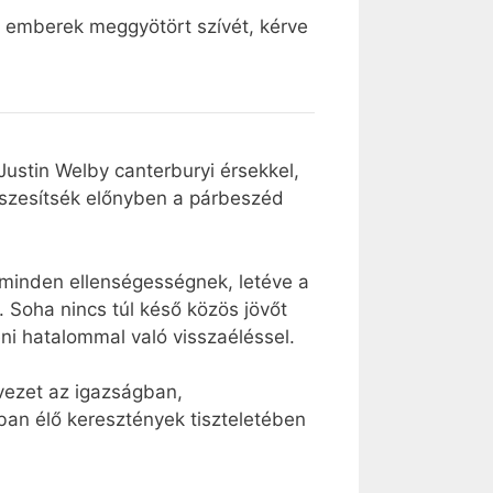
z emberek meggyötört szívét, kérve
ustin Welby canterburyi érsekkel,
észesítsék előnyben a párbeszéd
t minden ellenségességnek, letéve a
 Soha nincs túl késő közös jövőt
ni hatalommal való visszaéléssel.
lvezet az igazságban,
an élő keresztények tiszteletében