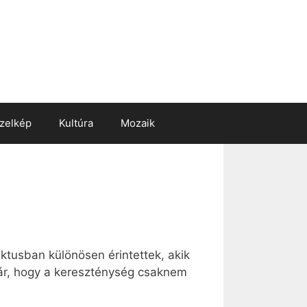
zelkép
Kultúra
Mozaik
iktusban különösen érintettek, akik
 jár, hogy a kereszténység csaknem