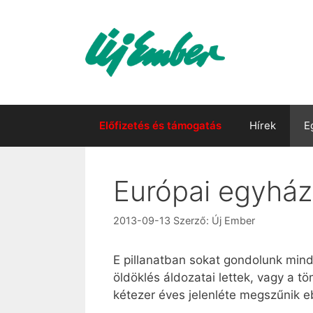
Kilépés
a
tartalomba
Előfizetés és támogatás
Hírek
E
Európai egyház
2013-09-13
Szerző:
Új Ember
E pillanatban sokat gondolunk minde
öldöklés áldozatai lettek, vagy a 
kétezer éves jelenléte megszűnik 