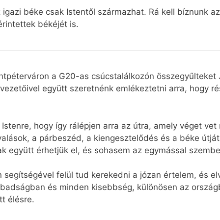
gazi béke csak Istentől származhat. Rá kell bíznunk a
rintettek békéjét is.
tpéterváron a G20-as csúcstalálkozón összegyűlteket J
ezetőivel együtt szeretnénk emlékeztetni arra, hogy r
 Istenre, hogy így rálépjen arra az útra, amely véget ve
alások, a párbeszéd, a kiengesztelődés és a béke útját.
csak együtt érhetjük el, és sohasem az egymással szembe
 segítségével felül tud kerekedni a józan értelem, és e
badságban és minden kisebbség, különösen az országb
t élésre.