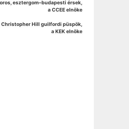
boros, esztergom–budapesti érsek,
a CCEE elnöke
Christopher Hill guilfordi püspök,
a KEK elnöke