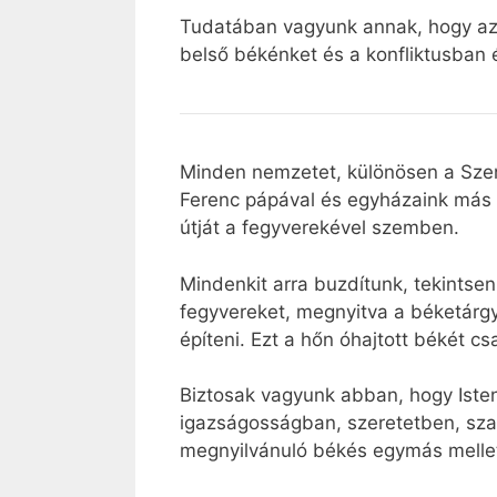
Tudatában vagyunk annak, hogy az i
belső békénket és a konfliktusban é
Minden nemzetet, különösen a Szen
Ferenc pápával és egyházaink más v
útját a fegyverekével szemben.
Mindenkit arra buzdítunk, tekintsen
fegyvereket, megnyitva a béketárgy
építeni. Ezt a hőn óhajtott békét 
Biztosak vagyunk abban, hogy Isten
igazságosságban, szeretetben, sza
megnyilvánuló békés egymás mellet