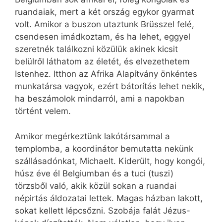
ruandaiak, mert a két ország egykor gyarmat
volt. Amikor a buszon utaztunk Brüsszel felé,
csendesen imádkoztam, és ha lehet, eggyel
szeretnék találkozni közülük akinek kicsit
belülről láthatom az életét, és elvezethetem
Istenhez. Itthon az Afrika Alapítvány önkéntes
munkatársa vagyok, ezért bátorítás lehet nekik,
ha beszámolok mindarról, ami a napokban
történt velem.
Amikor megérkeztünk lakótársammal a
templomba, a koordinátor bemutatta nekünk
szállásadónkat, Michaelt. Kiderült, hogy kongói,
húsz éve él Belgiumban és a tuci (tuszi)
törzsből való, akik közül sokan a ruandai
népirtás áldozatai lettek. Magas házban lakott,
sokat kellett lépcsőzni. Szobája falát Jézus-