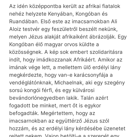
Az idén középpontba került az afrikai fiatalok
nehéz helyzete Kenyában, Kongóban és
Ruandában. Első este az imacsarnokban Ali
Aloiz testvér egy feszületről beszélt nekünk,
melyen Jézus alakját afrikaiként ábrázolják. Egy
Kongóban élő magyar orvos küldte a
közösségnek. A kép sok embert szolidaritásra
indít, hogy imádkozzanak Afrikáért. Amikor az
imának vége lett, a mellettem ülő erdélyi lány
megkérdezte, hogy van-e karácsonyfája a
vendéglátónknak, Michaelnak, aki egy szegény
sorsú kongói férfi, és egy külvárosi
bevándorlónegyedben lakik. Talán azért
fogadott be minket, mert őt is egykor
befogadták. Megértettem, hogy az
imacsarnokban az együttérző Jézus szól
hozzám, és az erdélyi lány kérdésébe üzenetet
rejtett nekem. Vajon betölti-e a szerepét egy