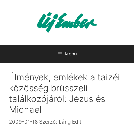
Kilépés
a
tartalomba
Menü
Élmények, emlékek a taizéi
közösség brüsszeli
találkozójáról: Jézus és
Michael
2009-01-18
Szerző:
Láng Edit