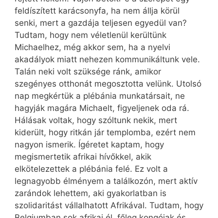
feldíszített karácsonyfa, ha nem állja körül
senki, mert a gazdája teljesen egyedül van?
Tudtam, hogy nem véletlenül kerültünk
Michaelhez, még akkor sem, ha a nyelvi
akadályok miatt nehezen kommunikáltunk vele.
Talán neki volt szüksége ránk, amikor
szegényes otthonát megosztotta velünk. Utolsó
nap megkértük a plébánia munkatársait, ne
hagyják magára Michaelt, figyeljenek oda rá.
Hálásak voltak, hogy szóltunk nekik, mert
kiderült, hogy ritkán jár templomba, ezért nem
nagyon ismerik. Ígéretet kaptam, hogy
megismertetik afrikai hívőkkel, akik
elkötelezettek a plébánia felé. Ez volt a
legnagyobb élményem a találkozón, mert aktív
zarándok lehettem, aki gyakorlatban is
szolidaritást vállalhatott Afrikával. Tudtam, hogy
Belgiumban sok afrikai él, főleg kongóiak és