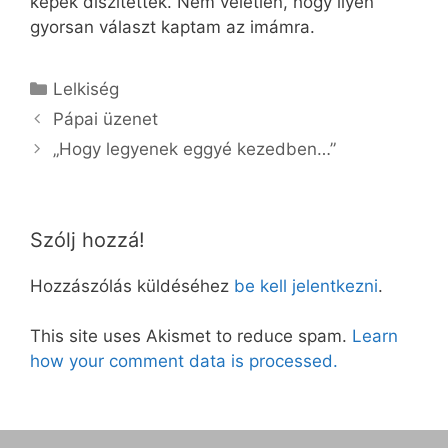
képek díszítették. Nem véletlen, hogy ilyen
gyorsan választ kaptam az imámra.
Kategória
Lelkiség
Pápai üzenet
„Hogy legyenek eggyé kezedben…”
Szólj hozzá!
Hozzászólás küldéséhez
be kell jelentkezni
.
This site uses Akismet to reduce spam.
Learn
how your comment data is processed.