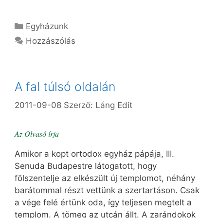
Kategória
Egyházunk
Hozzászólás
A fal túlsó oldalán
2011-09-08
Szerző:
Láng Edit
Az Olvasó írja
Amikor a kopt ortodox egyház pápája, III.
Senuda Budapestre látogatott, hogy
fölszentelje az elkészült új templomot, néhány
barátommal részt vettünk a szertartáson. Csak
a vége felé értünk oda, így teljesen megtelt a
templom. A tömeg az utcán állt. A zarándokok