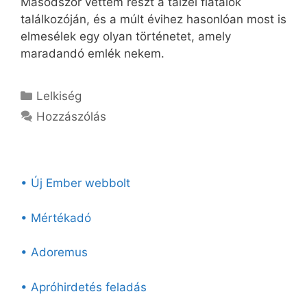
Másodszor vettem részt a taizéi fiatalok
találkozóján, és a múlt évihez hasonlóan most is
elmesélek egy olyan történetet, amely
maradandó emlék nekem.
Kategória
Lelkiség
Hozzászólás
• Új Ember webbolt
• Mértékadó
• Adoremus
• Apróhirdetés feladás