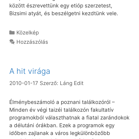
között észrevettünk egy etióp szerzetest,
Bizsimi atyát, és beszélgetni kezdtünk vele.
Kategória
Közelkép
Hozzászólás
A hit virága
2010-01-17
Szerző:
Láng Edit
Élménybeszámoló a poznani találkozóról –
Minden év végi taizéi találkozón fakultatív
programokból választhatnak a fiatal zarándokok
a délutáni órákban. Ezek a programok egy
időben zajlanak a város legkülönbözőbb