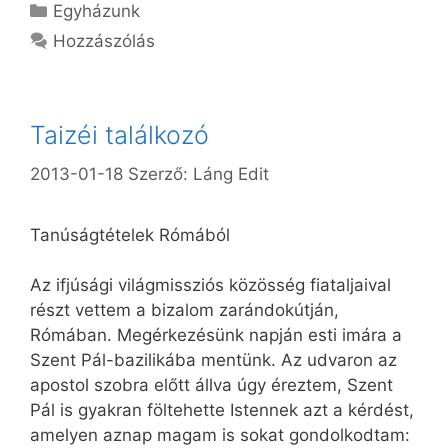
Kategória
Egyházunk
Hozzászólás
Taizéi találkozó
2013-01-18
Szerző:
Láng Edit
Tanúságtételek Rómából
Az ifjúsági világmissziós közösség fiataljaival
részt vettem a bizalom zarándokútján,
Rómában. Megérkezésünk napján esti imára a
Szent Pál-bazilikába mentünk. Az udvaron az
apostol szobra előtt állva úgy éreztem, Szent
Pál is gyakran föltehette Istennek azt a kérdést,
amelyen aznap magam is sokat gondolkodtam: