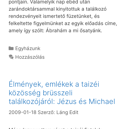
pontjain. Valamelyik nap ebéd után
zarándoktársammal kinyitottuk a találkozó
rendezvényeit ismertető füzetünket, és
felkeltette figyelmünket az egyik előadás címe,
amely így szólt: Ábrahám a mi ősatyánk.
Kategória
Egyházunk
Hozzászólás
Élmények, emlékek a taizéi
közösség brüsszeli
találkozójáról: Jézus és Michael
2009-01-18
Szerző:
Láng Edit