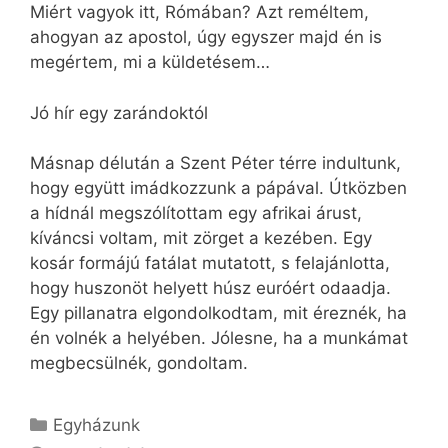
Miért vagyok itt, Rómában? Azt reméltem,
ahogyan az apostol, úgy egyszer majd én is
megértem, mi a küldetésem…
Jó hír egy zarándoktól
Másnap délután a Szent Péter térre indultunk,
hogy együtt imádkozzunk a pápával. Útközben
a hídnál megszólítottam egy afrikai árust,
kíváncsi voltam, mit zörget a kezében. Egy
kosár formájú fatálat mutatott, s felajánlotta,
hogy huszonöt helyett húsz euróért odaadja.
Egy pillanatra elgondolkodtam, mit éreznék, ha
én volnék a helyében. Jólesne, ha a munkámat
megbecsülnék, gondoltam.
Kategória
Egyházunk