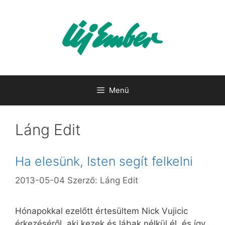
Kilépés
a
tartalomba
Menü
Láng Edit
Ha elesünk, Isten segít felkelni
2013-05-04
Szerző:
Láng Edit
Hónapokkal ezelőtt értesültem Nick Vujicic
érkezéséről, aki kezek és lábak nélkül él, és így