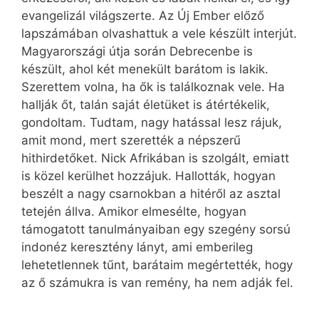
evangelizál világszerte. Az Új Ember előző
lapszámában olvashattuk a vele készült interjút.
Magyarországi útja során Debrecenbe is
készült, ahol két menekült barátom is lakik.
Szerettem volna, ha ők is találkoznak vele. Ha
hallják őt, talán saját életüket is átértékelik,
gondoltam. Tudtam, nagy hatással lesz rájuk,
amit mond, mert szerették a népszerű
hithirdetőket. Nick Afrikában is szolgált, emiatt
is közel kerülhet hozzájuk. Hallották, hogyan
beszélt a nagy csarnokban a hitéről az asztal
tetején állva. Amikor elmesélte, hogyan
támogatott tanulmányaiban egy szegény sorsú
indonéz keresztény lányt, ami emberileg
lehetetlennek tűnt, barátaim megértették, hogy
az ő számukra is van remény, ha nem adják fel.