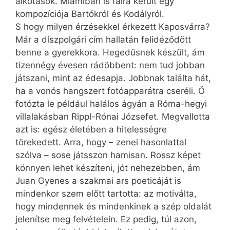
alkotások. Miamiban is falra került egy
kompozíciója Bartókról és Kodályról.
S hogy milyen érzésekkel érkezett Kaposvárra?
Már a díszpolgári cím hallatán felidéződött
benne a gyerekkora. Hegedűsnek készült, ám
tizennégy évesen rádöbbent: nem tud jobban
játszani, mint az édesapja. Jobbnak találta hát,
ha a vonós hangszert fotóapparátra cseréli. Ő
fotózta le például halálos ágyán a Róma-hegyi
villalakásban Rippl-Rónai Józsefet. Megvallotta
azt is: egész életében a hitelességre
törekedett. Arra, hogy – zenei hasonlattal
szólva – sose játsszon hamisan. Rossz képet
könnyen lehet készíteni, jót nehezebben, ám
Juan Gyenes a szakmai ars poeticáját is
mindenkor szem előtt tartotta: az motiválta,
hogy mindennek és mindenkinek a szép oldalát
jelenítse meg felvételein. Ez pedig, túl azon,