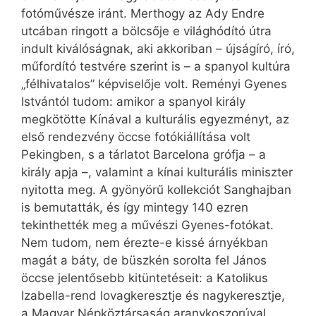
fotóművésze iránt. Merthogy az Ady Endre
utcában ringott a bölcsője e világhódító útra
indult kiválóságnak, aki akkoriban – újságíró, író,
műfordító testvére szerint is – a spanyol kultúra
„félhivatalos” képviselője volt. Reményi Gyenes
Istvántól tudom: amikor a spanyol király
megkötötte Kínával a kulturális egyezményt, az
első rendezvény öccse fotókiállítása volt
Pekingben, s a tárlatot Barcelona grófja – a
király apja –, valamint a kínai kulturális miniszter
nyitotta meg. A gyönyörű kollekciót Sanghajban
is bemutatták, és így mintegy 140 ezren
tekinthették meg a művészi Gyenes-fotókat.
Nem tudom, nem érezte-e kissé árnyékban
magát a báty, de büszkén sorolta fel János
öccse jelentősebb kitüntetéseit: a Katolikus
Izabella-rend lovagkeresztje és nagykeresztje,
a Magyar Népköztársaság aranykoszorúval