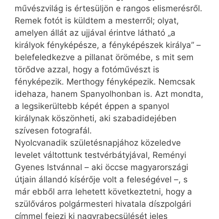
művészvilág is értesüljön e rangos elismerésről.
Remek fotót is küldtem a mesterről; olyat,
amelyen állát az ujjával érintve látható „a
királyok fényképésze, a fényképészek királya” –
belefeledkezve a pillanat örömébe, s mit sem
törődve azzal, hogy a fotóművészt is
fényképezik. Merthogy fényképezik. Nemcsak
idehaza, hanem Spanyolhonban is. Azt mondta,
a legsikerültebb képét éppen a spanyol
királynak köszönheti, aki szabadidejében
szívesen fotografál.
Nyolcvanadik születésnapjához közeledve
levelet váltottunk testvérbátyjával, Reményi
Gyenes Istvánnal – aki öccse magyarországi
útjain állandó kísérője volt a feleségével –, s
már ebből arra lehetett következtetni, hogy a
szülőváros polgármesteri hivatala díszpolgári
címmel fejezi ki nagyrabecsülését jeles