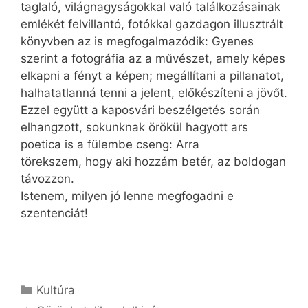
taglaló, világnagyságokkal való találkozásainak
emlékét felvillantó, fotókkal gazdagon illusztrált
könyvben az is megfogalmazódik: Gyenes
szerint a fotográfia az a művészet, amely képes
elkapni a fényt a képen; megállítani a pillanatot,
halhatatlanná tenni a jelent, előkészíteni a jövőt.
Ezzel együtt a kaposvári beszélgetés során
elhangzott, sokunknak örökül hagyott ars
poetica is a fülembe cseng: Arra
törekszem, hogy aki hozzám betér, az boldogan
távozzon.
Istenem, milyen jó lenne megfogadni e
szentenciát!
Kategória
Kultúra