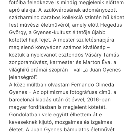
fotóiba feledkezve is mindig megjelenik előttem
apró alakja. A szülővárosának adományozott
százharminc darabos kollekció szintén hű képet
fest művészi életművéről, amely előtt Hegedüs
György, a Gyenes-kultusz éltetője újabb
kötettel hajt fejet. A mester születésnapjára
megjelenő könyvében számos kiválóság –
köztük a nyolcvanöt esztendős Vásáry Tamás
zongoraművész, karmester és Marton Éva, a
világhírű drámai szoprán – vall „a Juan Gyenes-
jelenségről”.
A közelmúltban olvastam Fernando Olmeda
Gyenes – Az optimizmus fotográfusa című, a
barcelonai kiadás után öt évvel, 2016-ban
magyar fordításban is megjelent kötetét.
Gondolatban vele együtt élhettem át e
keveseknek kijutó, mozgalmas és izgalmas
életet. A Juan Gyenes bámulatos életművét