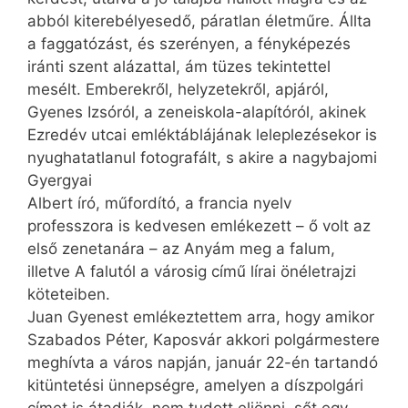
abból kiterebélyesedő, páratlan életműre. Állta
a faggatózást, és szerényen, a fényképezés
iránti szent alázattal, ám tüzes tekintettel
mesélt. Emberekről, helyzetekről, apjáról,
Gyenes Izsóról, a zeneiskola-alapítóról, akinek
Ezredév utcai emléktáblájának leleplezésekor is
nyughatatlanul fotografált, s akire a nagybajomi
Gyergyai
Albert író, műfordító, a francia nyelv
professzora is kedvesen emlékezett – ő volt az
első zenetanára – az Anyám meg a falum,
illetve A falutól a városig című lírai önéletrajzi
köteteiben.
Juan Gyenest emlékeztettem arra, hogy amikor
Szabados Péter, Kaposvár akkori polgármestere
meghívta a város napján, január 22-én tartandó
kitüntetési ünnepségre, amelyen a díszpolgári
címet is átadják, nem tudott eljönni, sőt egy