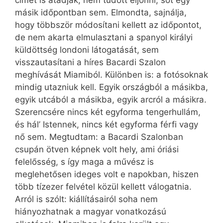
másik időpontban sem. Elmondta, sajnálja,
hogy többször módosítani kellett az időpontot,
de nem akarta elmulasztani a spanyol királyi
küldöttség londoni látogatását, sem
visszautasítani a híres Bacardi Szalon
meghívását Miamiból. Különben is: a fotósoknak
mindig utazniuk kell. Egyik országból a másikba,
egyik utcából a másikba, egyik arcról a másikra.
Szerencsére nincs két egyforma tengerhullám,
és hál’ Istennek, nincs két egyforma férfi vagy
nő sem. Megtudtam: a Bacardi Szalonban
csupán ötven képnek volt hely, ami óriási
felelősség, s így maga a művész is
meglehetősen ideges volt e napokban, hiszen
több tízezer felvétel közül kellett válogatnia.
Arról is szólt: kiállításairól soha nem
hiányozhatnak a magyar vonatkozású