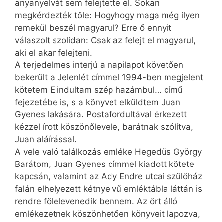
anyanyelvét sem felejtette el. Sokan
megkérdezték tőle: Hogyhogy maga még ilyen
remekül beszél magyarul? Erre ő ennyit
válaszolt szolidan: Csak az felejt el magyarul,
aki el akar felejteni.
A terjedelmes interjú a napilapot követően
bekerült a Jelenlét címmel 1994-ben megjelent
kötetem Elindultam szép hazámbul… című
fejezetébe is, s a könyvet elküldtem Juan
Gyenes lakására. Postafordultával érkezett
kézzel írott köszönőlevele, barátnak szólítva,
Juan aláírással.
A vele való találkozás emléke Hegedüs György
Barátom, Juan Gyenes címmel kiadott kötete
kapcsán, valamint az Ady Endre utcai szülőház
falán elhelyezett kétnyelvű emléktábla láttán is
rendre fölelevenedik bennem. Az őrt álló
emlékezetnek köszönhetően könyveit lapozva,