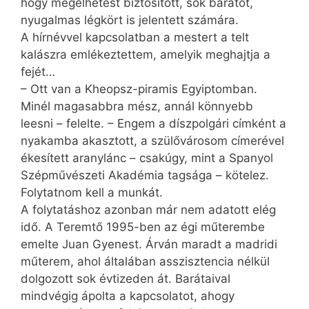
hogy megélhetést biztosított, sok barátot,
nyugalmas légkört is jelentett számára.
A hírnévvel kapcsolatban a mestert a telt
kalászra emlékeztettem, amelyik meghajtja a
fejét…
– Ott van a Kheopsz-piramis Egyiptomban.
Minél magasabbra mész, annál könnyebb
leesni – felelte. – Engem a díszpolgári címként a
nyakamba akasztott, a szülővárosom címerével
ékesített aranylánc – csakúgy, mint a Spanyol
Szépművészeti Akadémia tagsága – kötelez.
Folytatnom kell a munkát.
A folytatáshoz azonban már nem adatott elég
idő. A Teremtő 1995-ben az égi műterembe
emelte Juan Gyenest. Árván maradt a madridi
műterem, ahol általában asszisztencia nélkül
dolgozott sok évtizeden át. Barátaival
mindvégig ápolta a kapcsolatot, ahogy