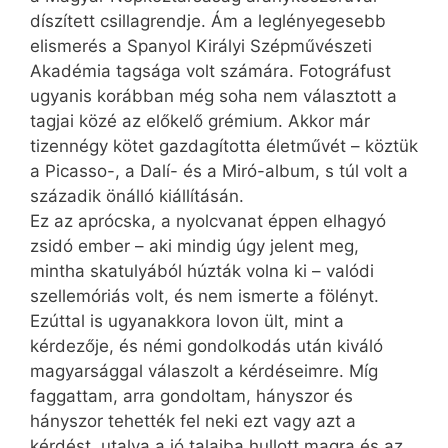
díszített csillagrendje. Ám a leglényegesebb
elismerés a Spanyol Királyi Szépművészeti
Akadémia tagsága volt számára. Fotográfust
ugyanis korábban még soha nem választott a
tagjai közé az előkelő grémium. Akkor már
tizennégy kötet gazdagította életművét – köztük
a Picasso-, a Dalí- és a Miró-album, s túl volt a
századik önálló kiállításán.
Ez az aprócska, a nyolcvanat éppen elhagyó
zsidó ember – aki mindig úgy jelent meg,
mintha skatulyából húzták volna ki – valódi
szellemóriás volt, és nem ismerte a fölényt.
Ezúttal is ugyanakkora lovon ült, mint a
kérdezője, és némi gondolkodás után kiváló
magyarsággal válaszolt a kérdéseimre. Míg
faggattam, arra gondoltam, hányszor és
hányszor tehették fel neki ezt vagy azt a
kérdést, utalva a jó talajba hullott magra és az