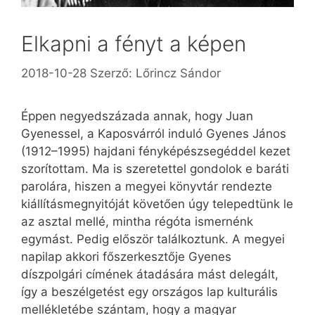
Elkapni a fényt a képen
2018-10-28
Szerző:
Lőrincz Sándor
Éppen negyedszázada annak, hogy Juan
Gyenessel, a Kaposvárról induló Gyenes János
(1912–1995) hajdani fényképészsegéddel kezet
szorítottam. Ma is szeretettel gondolok e baráti
parolára, hiszen a megyei könyvtár rendezte
kiállításmeg­nyi­tó­ját követően úgy telepedtünk le
az asztal mellé, mintha régóta ismernénk
egymást. Pedig először találkoztunk. A megyei
napilap akkori főszerkesztője Gyenes
díszpolgári címének átadására mást delegált,
így a beszélgetést egy országos lap kulturális
mellékletébe szántam, hogy a magyar