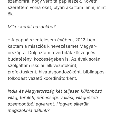
számomra, hogy verbita pap leszek. Követni
szerettem volna őket, olyan akartam lenni, mint
ők.
Mikor került hazánkba?
– A pappá szentelésem évében, 2012-ben
kaptam a missziós kinevezésemet Magyar­
országra. Dolgoztam a ver­biták kőszegi és
buda­té­tényi közösségében is. Az évek során
szolgáltam iskolai lel­ki­vezetőként,
prefektusként, hivatásgondozóként, bib­lia­apos­
tolkodást vezető koordinátorként.
India és Magyarország két teljesen különböző
világ, területi, népességi, vallási, világnézeti
szempontból egyaránt. Hogyan sikerült
megszoknia nálunk?