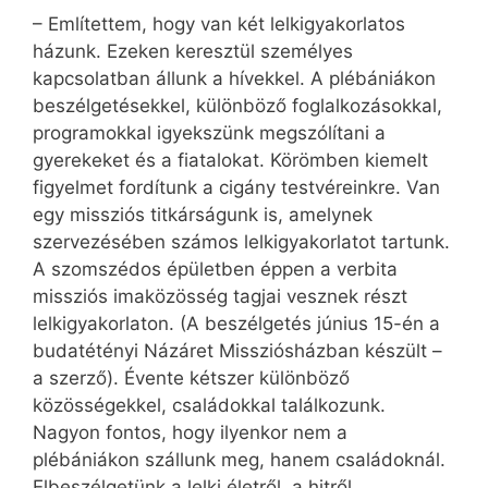
– Említettem, hogy van két lelkigyakorlatos
házunk. Ezeken keresztül személyes
kapcsolatban állunk a hívekkel. A plébániákon
beszélgetésekkel, különböző foglalkozásokkal,
programokkal igyekszünk megszólítani a
gyerekeket és a fiatalokat. Körömben kiemelt
figyelmet fordítunk a cigány testvéreinkre. Van
egy missziós titkárságunk is, amelynek
szervezésében számos lelkigyakorlatot tartunk.
A szomszédos épületben éppen a verbita
missziós imaközösség tagjai vesznek részt
lelkigyakorlaton. (A beszélgetés június 15-én a
budatétényi Názáret Missziósházban készült –
a szerző). Évente kétszer különböző
közösségekkel, családokkal találkozunk.
Nagyon fontos, hogy ilyenkor nem a
plébániákon szállunk meg, hanem családoknál.
Elbeszélgetünk a lelki életről, a hitről,