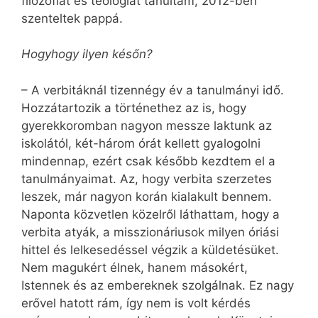
filozófiát és teológiát tanultam, 2012-ben
szenteltek pappá.
Hogyhogy ilyen későn?
– A verbitáknál tizennégy év a tanulmányi idő.
Hozzátartozik a történethez az is, hogy
gyerekkoromban nagyon messze laktunk az
iskolától, két-három órát kellett gyalogolni
mindennap, ezért csak később kezdtem el a
tanulmányaimat. Az, hogy ver­bita szerzetes
leszek, már nagyon korán kialakult bennem.
Naponta közvetlen közelről láthattam, hogy a
verbita atyák, a misszionáriusok milyen óriási
hittel és lelkesedéssel végzik a küldetésüket.
Nem magukért élnek, hanem másokért,
Istennek és az embereknek szolgálnak. Ez nagy
erővel hatott rám, így nem is volt kérdés