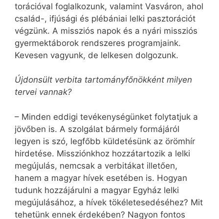
torációval foglalkozunk, valamint Vasváron, ahol
család-, ifjúsági és plébániai lelki pasz­torációt
végzünk. A missziós napok és a nyári missziós
gyer­mektáborok rendszeres programjaink.
Kevesen vagyunk, de lelkesen dolgozunk.
Újdonsült verbita tartományfőnökként milyen
tervei vannak?
– Minden eddigi tevékenységünket folytatjuk a
jövőben is. A szolgálat bármely formájáról
legyen is szó, legfőbb küldetésünk az örömhír
hirdetése. Missziónkhoz hozzátartozik a lelki
megújulás, nemcsak a verbitákat illetően,
hanem a magyar hívek esetében is. Hogyan
tudunk hozzájárulni a magyar Egyház lelki
megújulásához, a hívek tökéletesedéséhez? Mit
tehetünk ennek érdekében? Nagyon fontos