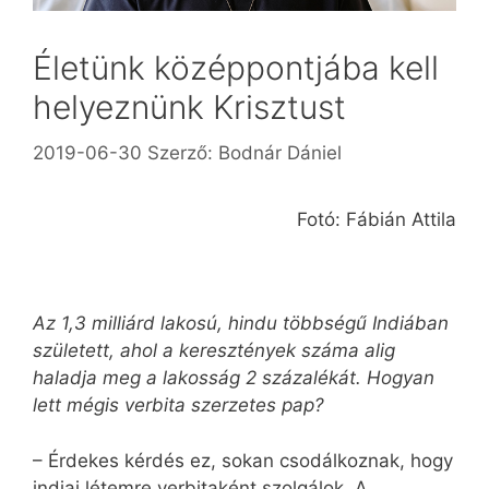
Életünk középpontjába kell
helyeznünk Krisztust
2019-06-30
Szerző:
Bodnár Dániel
Fotó: Fábián Attila
Az 1,3 milliárd lakosú, hindu többségű Indiában
született, ahol a keresztények száma alig
haladja meg a lakosság 2 százalékát. Hogyan
lett mégis verbita szerzetes pap?
– Érdekes kérdés ez, sokan csodálkoznak, hogy
indiai létemre verbitaként szolgálok. A