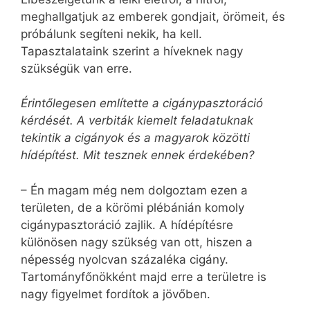
meghallgatjuk az emberek gondjait, örömeit, és
próbálunk segíteni nekik, ha kell.
Tapasztalataink szerint a híveknek nagy
szükségük van erre.
Érintőlegesen említette a cigány­pasztoráció
kérdését. A verbiták kiemelt feladatuknak
tekintik a cigányok és a magyarok közötti
hídépítést. Mit tesznek ennek érdekében?
– Én magam még nem dolgoztam ezen a
területen, de a körömi plébánián komoly
cigánypasztoráció zajlik. A hídépítésre
különösen nagy szükség van ott, hiszen a
népesség nyolcvan százaléka cigány.
Tartományfőnökként majd erre a területre is
nagy figyelmet fordítok a jövőben.