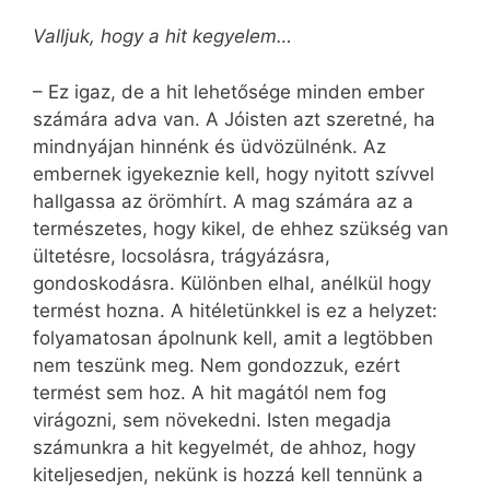
Valljuk, hogy a hit kegyelem…
– Ez igaz, de a hit lehetősége minden ember
számára adva van. A Jóisten azt szeretné, ha
mindnyájan hinnénk és üdvözülnénk. Az
embernek igyekeznie kell, hogy nyitott szívvel
hallgassa az örömhírt. A mag számára az a
természetes, hogy kikel, de ehhez szükség van
ültetésre, locsolásra, trágyázásra,
gondoskodásra. Különben elhal, anélkül hogy
termést hozna. A hitéletünkkel is ez a helyzet:
folyamatosan ápolnunk kell, amit a legtöbben
nem teszünk meg. Nem gondozzuk, ezért
termést sem hoz. A hit magától nem fog
virágozni, sem növekedni. Isten megadja
számunkra a hit kegyelmét, de ahhoz, hogy
kiteljesedjen, nekünk is hozzá kell tennünk a