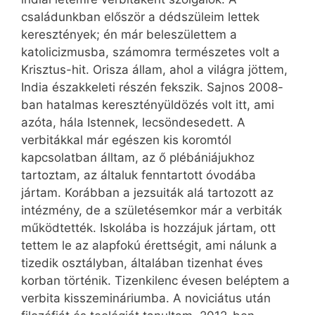
családunkban először a dédszüleim lettek
keresztények; én már beleszülettem a
katolicizmusba, számomra természetes volt a
Krisztus-hit. Orisza állam, ahol a világra jöttem,
India északkeleti részén fekszik. Sajnos 2008-
ban hatalmas keresztényüldözés volt itt, ami
azóta, hála Istennek, lecsöndesedett. A
verbitákkal már egészen kis koromtól
kapcsolatban álltam, az ő plébániájukhoz
tartoztam, az általuk fenntartott óvodába
jártam. Korábban a jezsuiták alá tartozott az
intézmény, de a születésemkor már a verbiták
működtették. Iskolába is hozzájuk jártam, ott
tettem le az alapfokú érettségit, ami nálunk a
tizedik osztályban, általában tizenhat éves
korban történik. Tizenkilenc évesen beléptem a
verbita kisszemináriumba. A noviciátus után