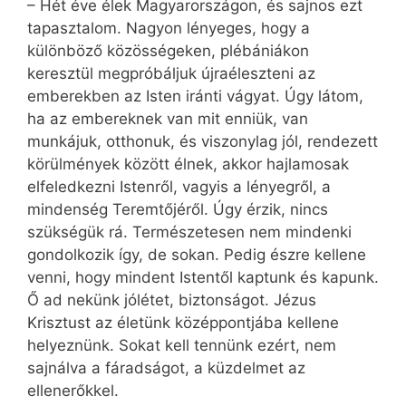
– Hét éve élek Magyarországon, és sajnos ezt
tapasztalom. Nagyon lényeges, hogy a
különböző közösségeken, plébániákon
keresztül megpróbáljuk újraéleszteni az
emberekben az Isten iránti vágyat. Úgy látom,
ha az embereknek van mit enniük, van
munkájuk, otthonuk, és viszonylag jól, rendezett
körülmények között élnek, akkor hajlamosak
elfeledkezni Istenről, vagyis a lényegről, a
mindenség Teremtőjéről. Úgy érzik, nincs
szükségük rá. Természetesen nem mindenki
gondolkozik így, de sokan. Pedig észre kellene
venni, hogy mindent Istentől kaptunk és kapunk.
Ő ad nekünk jólétet, biztonságot. Jézus
Krisztust az életünk középpontjába kellene
helyeznünk. Sokat kell tennünk ezért, nem
sajnálva a fáradságot, a küzdelmet az
ellenerőkkel.