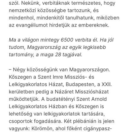
szól. Nekünk, ver­bi­táknak természetes, hogy
nemzetközi közösségbe tartozunk, és
mindenhol, mindenkitől tanulhatunk, miközben
az evangéliumot hirdetjük az embereknek.
Ma a világon mintegy 6500 verbita él. Ha jól
tudom, Magyar­­ország az egyik legkisebb
tartomány, a maga 28 tagjával.
– Négy közösségünk van Magyarországon.
Kőszegen a Szent Imre Missziós- és
Lelkigyakorlatos Házat, Budapesten, a XXII.
kerületben pedig a Názáret Missziósházat
működtetjük. A budatétényi Szent Arnold
Lelkigyakorlatos Házban és Kőszegen is
lehetőség van lelkigyakorlatok tartására,
csoportok fogadására. Két plébánián is jelen
vagyunk: Körömön, ahol főként cigány­pasz­