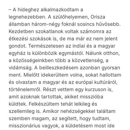
– A hideghez alkalmazkodtam a
legnehezebben. A szülőhelyemen, Orisza
államban három-négy foknál sosincs hűvösebb.
Kezdetben szokatlanok voltak számomra az
étkezési szokások is, de ma már ez nem jelent
gondot. Természetesen az indiai és a magyar
egyház is különbözik egymástól. Nálunk otthon,
a közösségeinkben több a közvetlenség, a
vidámság. A beilleszkedésem azonban gyorsan
ment. Mielőtt idekerültem volna, sokat hallottam
és olvastam a magyar és az európai kultúráról,
történelemről. Részt vettem egy kurzuson is,
amit azoknak tartottak, akiket misszióba
küldtek. Felkészültem tehát lelkileg és
szellemileg is. Amikor nehézségekkel találtam
szemben magam, az segített, hogy tudtam,
misszionárius vagyok, a küldetésem most ide