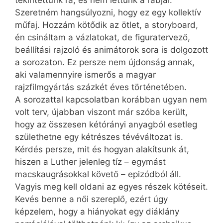
Szeretném hangsúlyozni, hogy ez egy kollektív
műfaj. Hozzám kötődik az ötlet, a storyboard,
én csináltam a vázlatokat, de figuratervező,
beállítási rajzoló és animátorok sora is dolgozott
a sorozaton. Ez persze nem újdonság annak,
aki valamennyire ismerős a magyar
rajzfilmgyártás százkét éves történetében.
A sorozattal kapcsolatban korábban ugyan nem
volt terv, újabban viszont már szóba került,
hogy az összesen kétórányi anyagból esetleg
születhetne egy kétrészes tévéváltozat is.
Kérdés persze, mit és hogyan alakítsunk át,
hiszen a Luther jelenleg tíz – egymást
macskaugrásokkal követő – epizódból áll.
Vagyis meg kell oldani az egyes részek kötéseit.
Kevés benne a női szereplő, ezért úgy
képzelem, hogy a hiányokat egy diáklány