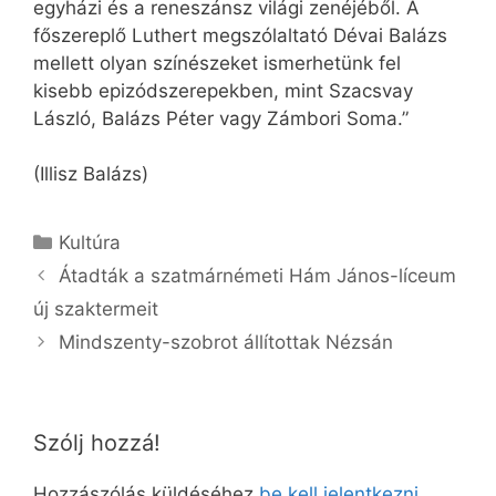
egyházi és a reneszánsz világi zenéjéből. A
főszereplő Luthert megszólaltató Dévai Balázs
mellett olyan színészeket ismerhetünk fel
kisebb epizódszerepekben, mint Szacsvay
László, Balázs Péter vagy Zámbori Soma.”
(Illisz Balázs)
Kategória
Kultúra
Átadták a szatmárnémeti Hám János-líceum
új szaktermeit
Mindszenty-szobrot állítottak Nézsán
Szólj hozzá!
Hozzászólás küldéséhez
be kell jelentkezni
.