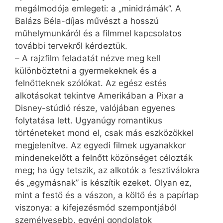
megálmodója emlegeti: a „mini­drá­mák”. A
Balázs Béla-díjas művészt a hosszú
műhelymunkáról és a filmmel kapcsolatos
további tervekről kérdeztük.
– A rajzfilm feladatát nézve meg kell
különböztetni a gyermekeknek és a
felnőtteknek szólókat. Az egész estés
alkotásokat tekintve Amerikában a Pixar a
Disney-stúdió része, valójában egyenes
folytatása lett. Ugyanúgy romantikus
történeteket mond el, csak más eszközökkel
megjelenítve. Az egyedi filmek ugyanakkor
mindenekelőtt a felnőtt közönséget célozták
meg; ha úgy tetszik, az alkotók a fesztiválokra
és „egymásnak” is készítik ezeket. Olyan ez,
mint a festő és a vászon, a költő és a papírlap
viszonya: a kifejezésmód szempontjából
személyesebb, egyéni gondolatok