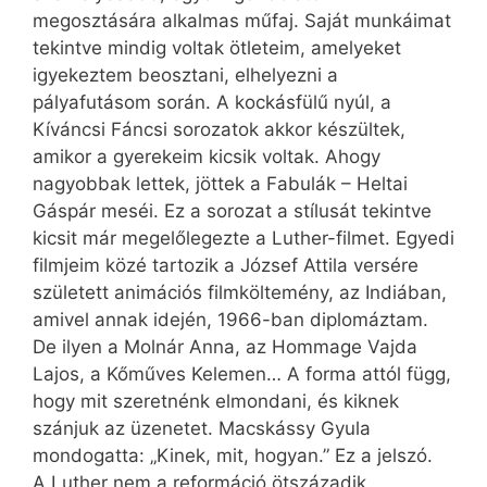
megosztására alkalmas műfaj. Saját munkáimat
tekintve mindig voltak ötleteim, amelyeket
igyekeztem beosztani, elhelyezni a
pályafutásom során. A kockásfülű nyúl, a
Kíváncsi Fáncsi sorozatok akkor készültek,
amikor a gyerekeim kicsik voltak. Ahogy
nagyobbak lettek, jöttek a Fabulák – Heltai
Gáspár meséi. Ez a sorozat a stílusát tekintve
kicsit már megelőlegezte a Luther-filmet. Egyedi
filmjeim közé tartozik a József Attila versére
született animációs filmköltemény, az Indiában,
amivel annak idején, 1966-ban diplomáztam.
De ilyen a Molnár Anna, az Hommage Vajda
Lajos, a Kőműves Kelemen… A forma attól függ,
hogy mit szeretnénk elmondani, és kiknek
szánjuk az üzenetet. Macskássy Gyula
mondogatta: „Kinek, mit, hogyan.” Ez a jelszó.
A Luther nem a reformáció ötszázadik