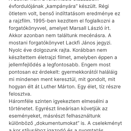
évfordulójának „kampányára” készült. Régi
ötletem volt, benső indíttatásom eredménye ez
a rajzfilm. 1995-ben kezdtem el foglalkozni a
forgatókönyvvel, amelyet Marsall László írt.
Akkor azonban nem találtunk mecénásra. A
mostani forgatókönyvet Lackfi János jegyzi.
Nyolc éve dolgozunk rajta. Korábban nem
készítettem életrajzi filmet, amelyben éppen a
jellemfejlődés a legfontosabb. Engem most
pontosan ez érdekelt: gyermekkorától haláláig
mi mindenen ment keresztül, mit gondolt, mit
hogyan élt át Luther Márton. Egy élet, tíz részre
felosztva.
Háromféle szinten igyekeztem elmesélni a
történetet. Egyrészt lineárisan követjük az
eseményeket, másrészt felhasználtunk
különböző „dokumentumokat” is. A cselekményt
a kor stílusához igazodó és a nyomtatás