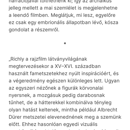
narrációjával tölthetnénk ki; így az archaikus
jelleg mellett a mai szemlélet is megjelenhetne
a leendő filmben. Meglátjuk, mi lesz, egyelőre
ez csak egy embrionális állapotban lévő, kósza
gondolat a részemről.
*
„Richly a rajzfilm látványvilágának
megtervezésekor a XV–XVI. században
használt fametszetekhez nyúlt inspirációért, és
a végeredmény egészen különleges lett. Ugyan
az egyszeri nézőnek a figurák körvonalai
nyersnek, a mozgásuk pedig darabosnak
tűnhet, de a hátterekkel kombinálva tényleg
olyan hatást keltenek, mintha például Albrecht
Dürer metszetei elevenednének meg a szemünk
előtt. Ehhez hasonlóan egyedi vizuális