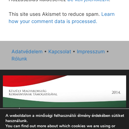
This site uses Akismet to reduce spam.
Learn
how your comment data is processed.
Adatvédelem
•
Kapcsolat
•
Impresszum
•
Rólunk
„Az Új Ember katolikus hetilap 2014. évi működésének
A weboldalon a minőségi felhasználói élmény érdekében sütiket
támogatását az EGYH-KCP-14-P-0121 sz. támogatási
használunk.
szerződés keretében 3 000 000 Ft összegben támogatta az
You can find out more about which cookies we are using or