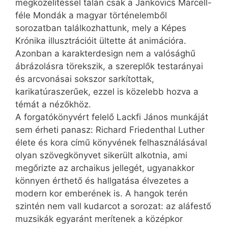
megközelítéssel talán csak a Jankovics Marcell-
féle Mondák a magyar történelemből
sorozatban találkozhattunk, mely a Képes
Krónika illusztrációit ültette át animációra.
Azonban a karakterdesign nem a valósághű
ábrázolásra törekszik, a szereplők testarányai
és arcvonásai sokszor sarkítottak,
karikatúraszerűek, ezzel is közelebb hozva a
témát a nézőkhöz.
A forgatókönyvért felelő Lackfi János munkáját
sem érheti panasz: Richard Friedenthal Luther
élete és kora című könyvének felhasználásával
olyan szövegkönyvet sikerült alkotnia, ami
megőrizte az archaikus jellegét, ugyanakkor
könnyen érthető és hallgatása élvezetes a
modern kor emberének is. A hangok terén
szintén nem vall kudarcot a sorozat: az aláfestő
muzsikák egyaránt merítenek a középkor