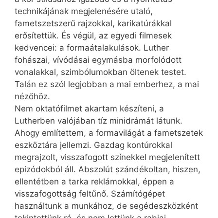
technikájának megjelenésére utaló,
fametszetszerű rajzokkal, karikatúrákkal
erősítettük. És végül, az egyedi filmesek
kedvencei: a formaátalakulások. Luther
fohászai, vívódásai egymásba morfolódott
vonalakkal, szimbólumokban öltenek testet.
Talán ez szól legjobban a mai emberhez, a mai
nézőhöz.
Nem oktatófilmet akartam készíteni, a
Lutherben valójában tíz minidrámát látunk.
Ahogy említettem, a formavilágát a fametszetek
eszköztára jellemzi. Gazdag kontúrokkal
megrajzolt, visszafogott színekkel megjelenített
epizódokból áll. Abszolút szándékoltan, hiszen,
ellentétben a tarka reklámokkal, éppen a
visszafogottság feltűnő. Számítógépet
használtunk a munkához, de segédeszközként
tekintettünk rá, és nem lettünk a rabjai.