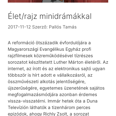
Élet/rajz minidrámákkal
2017-11-12
Szerző:
Pallós Tamás
A reformáció ötszázadik évfordulójára a
Magyarországi Evangélikus Egyház profi
rajzfilmesek közreműködésével tízrészes
sorozatot készíttetett Luther Márton életéről. Az
internet, az írott és az elektronikus sajtó ugyan
többször is hírt adott e vállalkozásról, az
összművészeti alkotás jelentőségére,
újszerűségére, egyetemes üzenetének sajátos
meg­fo­gal­mazásmódjára azonban érdemes
vissza-visszatérni. Immár hetek óta a Duna
Televízión láthatók a tizenhárom perces
epizódok, ahogy Richly Zsolt, a sorozat