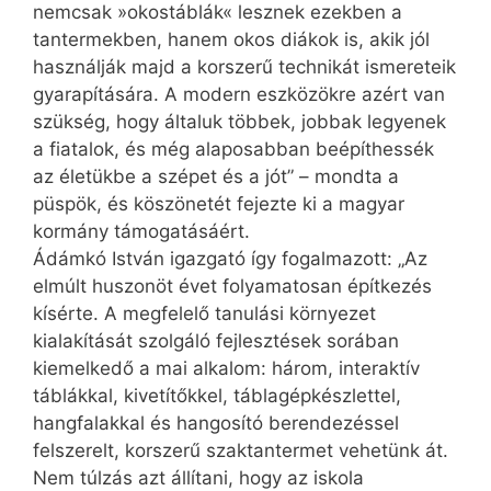
nemcsak »okostáblák« lesznek ezekben a
tantermekben, hanem okos diákok is, akik jól
használják majd a korszerű technikát ismereteik
gyarapítására. A modern eszközökre azért van
szükség, hogy általuk többek, jobbak legyenek
a fiatalok, és még alaposabban beépíthessék
az életükbe a szépet és a jót” – mondta a
püspök, és köszönetét fejezte ki a magyar
kormány támogatásáért.
Ádámkó István igazgató így fogalmazott: „Az
elmúlt huszonöt évet folyamatosan építkezés
kísérte. A megfelelő tanulási környezet
kialakítását szolgáló fejlesztések sorában
kiemelkedő a mai alkalom: három, interaktív
táblákkal, kivetítőkkel, táblagépkészlettel,
hangfalakkal és hangosító berendezéssel
felszerelt, korszerű szaktantermet vehetünk át.
Nem túlzás azt állítani, hogy az iskola