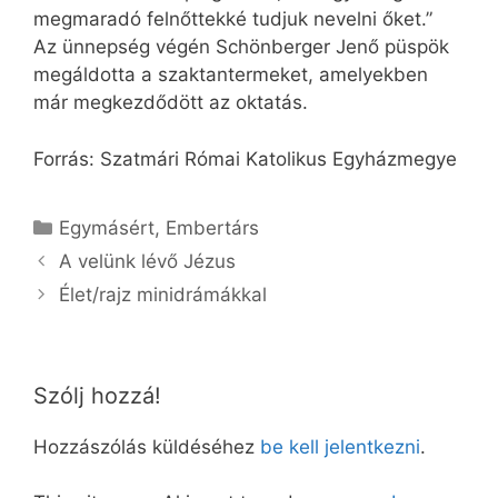
megmaradó felnőttekké tudjuk nevelni őket.”
Az ünnepség végén Schönberger Jenő püspök
megáldotta a szaktantermeket, amelyekben
már megkezdődött az oktatás.
Forrás: Szatmári Római Katolikus Egyházmegye
Kategória
Egymásért
,
Embertárs
A velünk lévő Jézus
Élet/rajz minidrámákkal
Szólj hozzá!
Hozzászólás küldéséhez
be kell jelentkezni
.