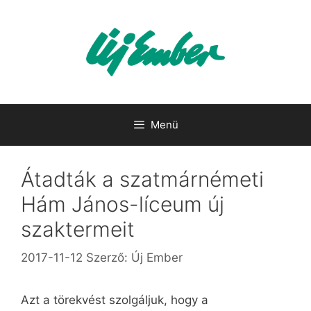
Kilépés
a
tartalomba
Menü
Átadták a szatmárnémeti
Hám János-líceum új
szaktermeit
2017-11-12
Szerző:
Új Ember
Azt a törekvést szolgáljuk, hogy a