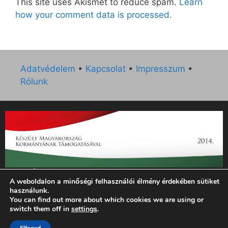
This site uses Akismet to reduce spam.
Learn
how your comment data is processed.
Adatvédelem
•
Kapcsolat
•
Impresszum
•
Rólunk
„Az Új Ember katolikus hetilap 2014. évi működésének
A weboldalon a minőségi felhasználói élmény érdekében sütiket
támogatását az EGYH-KCP-14-P-0121 sz. támogatási
használunk.
szerződés keretében 3 000 000 Ft összegben támogatta az
You can find out more about which cookies we are using or
Emberi Erőforrások Minisztériuma.”
switch them off in
settings
.