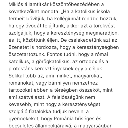
Miklós államtitkár köszöntőbeszédében a
következőket mondta: „Ha a katolikus iskola
termeit bővítjük, ha kollégiumát rendbe hozzuk,
ha egy óvodát felújítunk, akkor azt a törekvést
szolgáljuk, hogy a kereszténység megmaradjon,
és itt, közöttünk éljen. De cselekedetünk azt az
üzenetet is hordozza, hogy a kereszténységben
összetartozunk. Fontos tudni, hogy a római
katolikus, a görög­ka­tolikus, az ortodox és a
protestáns keresztényeknek egy a céljuk.
Sokkal több az, ami minket, magyarokat,
románokat, vagy bármilyen nemzethez
tartozókat ebben a térségben összeköt, mint
ami szétválaszt. A felelősségünk nem
kevesebb, mint hogy a kereszténységet
szolgáló fiatalokká tudjuk nevelni a
gyermekeket, hogy Románia hűséges és
becsületes állampolgáraivá, a magyarságban