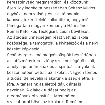
kereszténység megmaradjon, és közöttünk
éljen. Így indokolta beszédében Soltész Miklós
egyházi, nemzetiségi és civil társadalmi
kapcsolatokért felelős államtitkár, hogy miért
támogatta a magyar kormány a Hám János
Római Katolikus Teológiai Líceum bővítését.
Az átadási ünnepségen részt vett az iskola
közössége, a támogatók, a kivitelezők és a helyi
közélet képviselői.
Schönberger Jenő megyéspüspök beszédében
az intézmény keresztény szellemiségéről szólt,
amely a jó tanároknak és a spirituális atyáknak
köszönhetően betölti az iskolát. „Nagyon fontos
a tudás, de nevelni is akarunk a szép életre, a
jóra. A tanáraink az életpéldájuk által is
nevelnek. A diákok tudását pedig az
eredmények bizonyítják. Most három
szaklaborral bővül az iskolánk. Remélem,