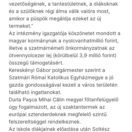
vezetőségének, a tantestületnek, a diákoknak
és a szülőknek régi álma válik valóra most,
amikor a püspök megáldja ezeket az új
termeket.”
Az intézmény igazgatója köszönetet mondott a
magyar kormánynak a nyolcvanhatmillió forint,
illetve a szatmárnémeti önkormányzatnak az
ötvennyolcezer lej (körülbelül 3,9 millió forint)
összegű támogatásért.
Kereskényi Gábor polgármester szerint a
Szatmári Római Katolikus Egyházmegye a jó
gazda gondosságával kezeli a város területén
található ingatlanokat.
Durla Paşca Mihai Călin megyei főtanfelügyelő
úgy fogalmazott, az új szaktantermek az
európai sztenderdeknek megfelelő szintű
felszereltséggel rendelkeznek.
Az iskola diákjainak előadása után Soltész