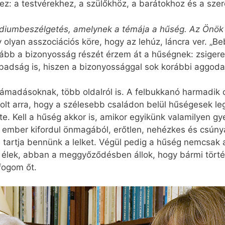
z: a testvérekhez, a szülőkhöz, a barátokhoz és a sze
pódiumbeszélgetés, amelynek a témája a hűség. Az Önök 
 olyan asszociációs köre, hogy az lehúz, láncra ver. „B
 inkább a bizonyosság részét érzem át a hűségnek: zsige
abadság is, hiszen a bizonyossággal sok korábbi aggoda
 támadásoknak, több oldalról is. A felbukkanó harmadik c
lt arra, hogy a szélesebb családon belül hűségesek le
rte. Kell a hűség akkor is, amikor egyikünk valamilyen 
z ember kifordul önmagából, erőtlen, nehézkes és csún
tartja bennünk a lelket. Végül pedig a hűség nemcsak a 
 élek, abban a meggyőződésben állok, hogy bármi törté
fogom őt.