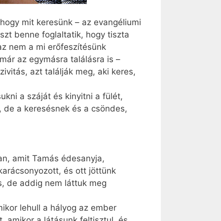
 hogy mit keresünk – az evangéliumi
szt benne foglaltatik, hogy tiszta
, az nem a mi erőfeszítésünk
már az egymásra találásra is –
itás, azt találják meg, aki keres,
ni a száját és kinyitni a fülét,
t, de a keresésnek és a csöndes,
ban, amit Tamás édesanyja,
arácsonyozott, és ott jöttünk
s, de addig nem láttuk meg
amikor lehull a hályog az ember
, amikor a látásunk feltisztul, és