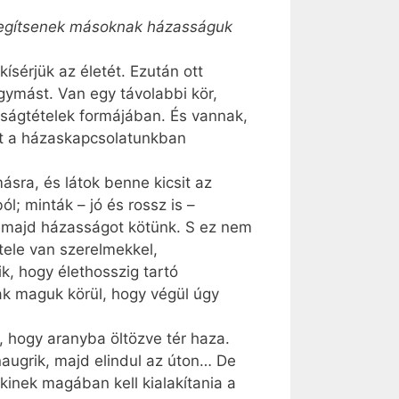
g segítsenek másoknak házasságuk
ísérjük az életét. Ezután ott
gymást. Van egy távolabbi kör,
núságtételek formájában. És vannak,
 há­zas­kap­cso­la­tunk­ban
ásra, és látok benne kicsit az
; minták – jó és rossz is –
y majd házasságot kötünk. S ez nem
tele van szerelmekkel,
ik, hogy élethosszig tartó
nak maguk körül, hogy végül úgy
, hogy aranyba öltözve tér haza.
tánaugrik, majd elindul az úton… De
inek magában kell kialakítania a