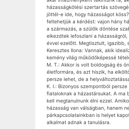
akár intézményként tekintünk rá, a
házasságkötési szertartás szövegé
jöttél-e ide, hogy házasságot köss?
feltehetjük a kérdést: vajon hány 
a származás, a szülők döntése szabt
elkezdtek lefoszlani a házasságról
évvel ezelőtt. Megtisztult, igazib
Keresztes Ilona: Vannak, akik ideali
kemény világ működőképessé tétele 
M. T.: Akkor is volt boldogság és ö
életformára, és azt hiszik, ha elkö
persze lehet, de a helyváltoztatás
K. I.: Bizonyos szempontból persze 
fiataloknak a házastársukat. A ma 
kell megtanulnunk élni ezzel. Amik
házasság van válságban, hanem nem
párkapcsolatainkban is helyet kapo
alkalmat adnak a tanulásra.