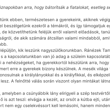
öznapokban arra, hogy bátorítsák a fiatalokat, esetle
hetünk ebben, természetesen a gyerekeink, akiknek végigk
el beszélgetünk ezekről a témákról, és így támogatjuk e
, de közvetíthetünk feléjük erről valamit előadások, ta
gról, de akik számára átcsillan valami mind­abból, amit a
abb.
felépüljön, kik leszünk nagyszülőkorunkban. Ránézek Tam
s a kapcsolatunkban van jó adag a szüleim kapcsolatából
i a nehézségeket, ha gyerekkortól készülünk arra, hog
mert erre a gyerekek bizony készülnek. A mesék világa 
osulnak a királylányokkal és a királyfikkal, és elképzel
esz. A felnőtté válás során viszont olyan mintákat lát
amelyben a csúnyábbik lány elirigyeli a szép testvértől
 ő is azt teszi: elvágja a kezét, az orsót a kútba ejti, u
t nem egy cselekvéssort kell lemásolni, hanem mindenk