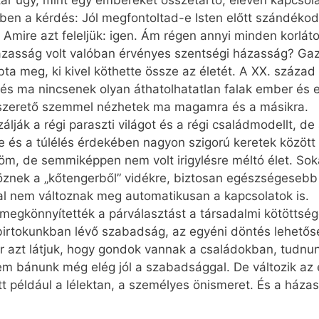
kár úgy, mint egy embereket összetartó, eleven kapcso
ben a kérdés: Jól megfontoltad-e Isten előtt szándékod
 Amire azt feleljük: igen. Ám régen annyi minden korlá
házasság volt valóban érvényes szentségi házasság? Ga
a meg, ki kivel köthette össze az életét. A XX. század
, és ma nincsenek olyan áthatolhatatlan falak ember és
b, szerető szemmel nézhetek ma magamra és a másikra.
zálják a régi paraszti világot és a régi családmodellt, de
és a túlélés érdekében nagyon szigorú keretek között c
röm, de semmiképpen nem volt irigylésre méltó élet. So
ltöznek a „kőtengerből” vidékre, biztosan egészségesebb
sal nem változnak meg automatikusan a kapcsolatok is.
megkönnyítették a párválasztást a társadalmi kötöttségek
birtokunkban lévő szabadság, az egyéni döntés lehetőség
or azt látjuk, hogy gondok vannak a családokban, tudnu
 bánunk még elég jól a szabadsággal. De változik az 
tt például a lélektan, a személyes önismeret. És a ház