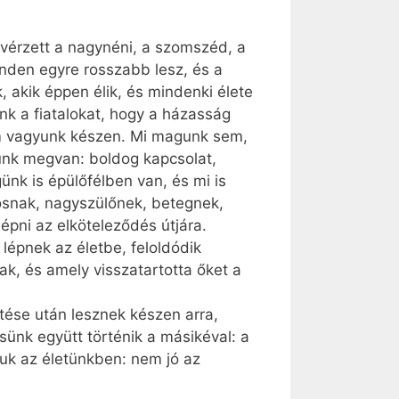
elvérzett a nagynéni, a szomszéd, a
minden egyre rosszabb lesz, és a
 akik éppen élik, és mindenki élete
énk a fiatalokat, hogy a házasság
nem vagyunk készen. Mi magunk sem,
ünk megvan: boldog kapcsolat,
ünk is épülőfélben van, és mi is
ósnak, nagyszülőnek, betegnek,
lépni az elköteleződés útjára.
lépnek az életbe, feloldódik
k, és amely visszatartotta őket a
tése után lesznek készen arra,
sünk együtt történik a másikéval: a
uk az életünkben: nem jó az