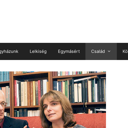
gyházunk
Lelkiség
Egymásért
Család
Kö