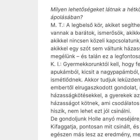
Milyen lehetőségeket látnak a hétk
ápolásában?
M. T.: A legbelső kör, akiket segít
vannak a barátok, ismerősök, akikk
akikkel nincsen közeli kapcsolatunk
akikkel egy szót sem váltunk házassá
megélünk – és talán ez a legfontos
K. I.: Gyermekkorunktól kell, hogy 
apukámból, kicsit a nagypapámból, 
ismétlődnek. Akkor tudjuk leküzden
embertől elrugaszkodott gondolat, 
házasságkötésekkel, a gyerekek azon
házasságot kötnek, ami csodálatos l
hiszik, nem lehet ezt jól csinálni.
De gondoljunk Holle anyó meséjére, 
Kifaggatja, pontosan mit csinált, és
egészen más lesz az eredmény, mer