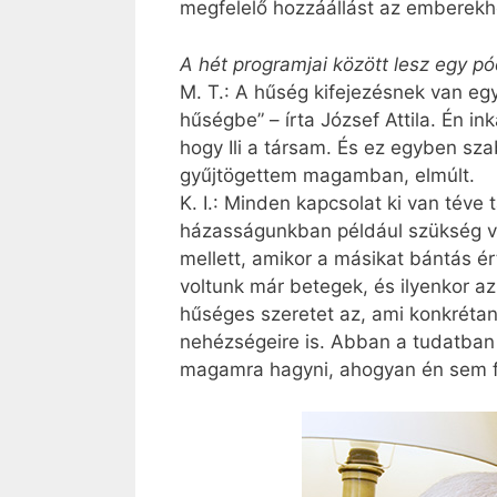
megfelelő hozzáállást az emberekhe
A hét programjai között lesz egy 
M. T.: A hűség kifejezésnek van egy
hűségbe” – írta ­József Attila. Én
hogy Ili a társam. És ez egyben sz
gyűjtögettem magamban, elmúlt.
K. I.: Minden kapcsolat ki van téve
házasságunkban például szükség vo
mellett, amikor a másikat bántás é
voltunk már betegek, és ilyenkor a
hűséges szeretet az, ami konkrétan 
nehézségeire is. Abban a tudatban
magamra hagyni, ahogyan én sem 