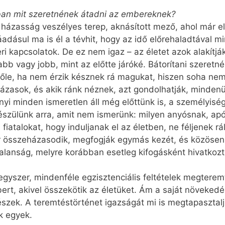
ban mit szeretnének átadni az embereknek?
y a házasság veszélyes terep, aknásított mező, ahol már 
ásul ma is él a tévhit, hogy az idő elő­re­ha­lad­tá­val 
kapcsolatok. De ez nem igaz – az életet azok alakítják,
abb vagy jobb, mint az előtte járóké. Bátorítani szeretn
k tőle, ha nem érzik késznek rá magukat, hiszen soha 
házasok, és akik ránk néznek, azt gondolhatják, minden
yi minden ismeretlen áll még előttünk is, a személyiség
észülünk arra, amit nem ismerünk: milyen anyósnak, ap
 fiatalokat, hogy induljanak el az életben, ne féljenek rá
r összeházasodik, megfogják egymás kezét, és közösen 
alanság, melyre korábban esetleg kifogásként hivatkozta
egyszer, mindenféle egzisztenciális feltételek megterem
ert, akivel összekötik az életüket. Ám a saját növekedé
szek. A teremtéstörténet igazságát mi is megtapasztalj
k egyek.