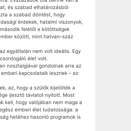
latra. Évszázadok óta benne van a
at, és szabad elhatározásból
tozta a szabad döntést, hogy
zdasági érdekek, hatalmi viszonyok,
 második felétől e kötöttségek
 ember között, mint hatvan–száz
 az egyáltalán nem volt ideális. Egy
sordogáló élet volt.
kan nosztalgiával gondolnak arra az
 emberi kapcsolataik lesznek – ez
, az, hogy a szülők kijelölték a
e ijesztő távlatot nyitott. Most
nk kell, hogy valójában nem maga a
egész emberi élet tudatossága: a
asság hetéhez hasonló programok is