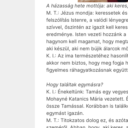
A házasság hete mottója: aki keres
M. T.: Jézus mondja: keressetek és
felszólítás Istenre, a valódi lényeg
szívvel, őszintén az igazit kell ker
eredménye. Isten vezeti hozzánk a 
hagynom kell magamat, hogy megtalá
aki készül, aki nem bújik álarcok 
K. I.: Az ima természetéhez hasonlít
akkor nem biztos, hogy meg fogja h
figyelmes ráhagyatkozásnak együtt 
Hogy találtak egymásra?
K. I.: Énekeltünk: Tamás egy vegye
Mohayné Katanics Mária vezetett. É
össze Tamással. Korábban is találk
egymást igazán.
M. T.: Titokzatos dolog ez, és azóta
szeméről. Abban, hogy „aki keres, azt