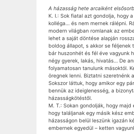
A házasság hete arcaiként elsősor
K. I.: Sok fiatal azt gondolja, hog
kolléga… és nem mernek rálépni. Ráad
modern világban romlanak az emberi 
lehet a saját döntése alapján rossz
boldog állapot, s akkor se féljene
bár huszonhét és fél éve vagyunk 
négy gyerek, lakás, hivatás… De ann
folyamatosan tanulunk másoktól. K
öregnek lenni. Biztatni szeretnénk a
Sokszor láttuk, hogy amikor egy pá
bennük az ideiglenesség, a bizonyt
házasságkötéstől.
M. T.: Sokan gondolják, hogy majd 
hogy találjanak egy másik kész emb
házasságon belül leszünk igazán ké
embernek egyedül – ketten vagyun