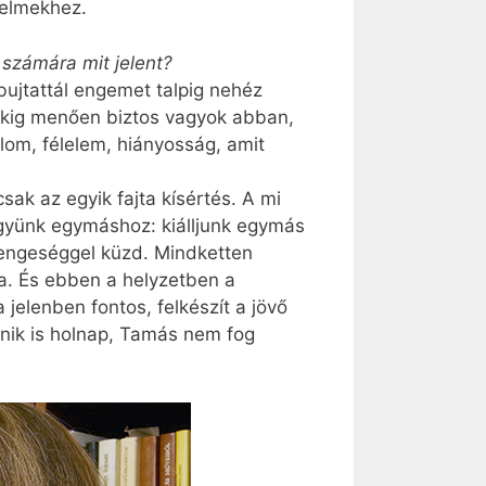
relmekhez.
számára mit jelent?
ebujtattál engemet talpig nehéz
rekig menően biztos vagyok abban,
lom, félelem, hiányosság, amit
sak az egyik fajta kísértés. A mi
gyünk egymáshoz: kiálljunk egymás
gyengeséggel küzd. Mindketten
ya. És ebben a helyzetben a
jelenben fontos, felkészít a jövő
nik is holnap, Tamás nem fog