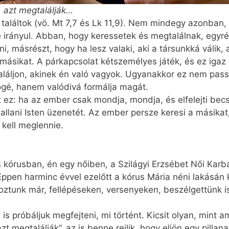
, azt megtalálják…
 találtok (vö. Mt 7,7 és Lk 11,9). Nem mindegy azonban,
re irányul. Abban, hogy keressetek és megtalálnak, egyré
esni, másrészt, hogy ha lesz valaki, aki a társunkká válik
másikat. A párkapcsolat kétszemélyes játék, és ez igaz 
ljon, akinek én való vagyok. Ugyan­akkor ez nem passziv
mögé, hanem valódivá formálja magát.
 ez: ha az ember csak mondja, mondja, és elfelejti becsuk
allani Isten üzenetét. Az ember persze keresi a másika
kell meglennie.
s kórusban, én egy nőiben, a Szilágyi Erzsébet Női Kar
ppen harminc évvel ezelőtt a kórus Mária néni lakásán k
oztunk már, fellépéseken, versenyeken, beszélgettünk i
 is próbáljuk megfejteni, mi történt. Kicsit olyan, mint 
 megtalálják”, az is benne rejlik, hogy eljön egy pillanat