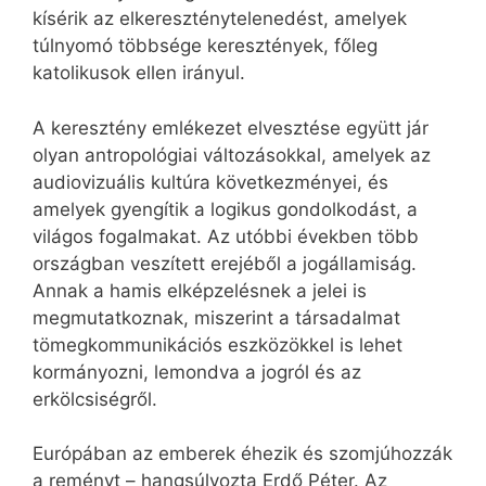
kísérik az elkereszténytelenedést, amelyek
túlnyomó többsége keresztények, főleg
katolikusok ellen irányul.
A keresztény emlékezet elvesztése együtt jár
olyan antropológiai változásokkal, amelyek az
audiovizuális kultúra következményei, és
amelyek gyengítik a logikus gondolkodást, a
világos fogalmakat. Az utóbbi években több
országban veszített erejéből a jogállamiság.
Annak a hamis elképzelésnek a jelei is
megmutatkoznak, miszerint a társadalmat
tömegkommunikációs eszközökkel is lehet
kormányozni, lemondva a jogról és az
erkölcsiségről.
Európában az emberek éhezik és szomjúhozzák
a reményt – hangsúlyozta Erdő Péter. Az