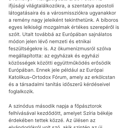
ifjúsági világtalálkozókra, a szentatya apostoli
látogatásaira és a városmissziókra ugyanakkor
a remény nagy jeleiként tekinthetünk. A bíboros
egyes lelkiségi mozgalmak értékes szerepéről is
szólt. Utalt továbbá az Európában sajnálatos
módon jelen lévő nemzeti és etnikai
feszültségekre is. Az ökumenizmusról szólva
megállapította: az egyházak és egyházi
közösségek közötti együttműködés erősödik
Európában. Ennek jele például az Európai
Katolikus–Ortodox Fórum, amely az erkölcstan
és a társadalmi tanítás időszerű kérdéseivel
foglalkozik.
A szinódus második napja a főpásztorok
felhívásával kezdődött, amelyet Szíria békéje
érdekében tettek közzé. Az ülésen az
elvándorlókról volt szó, akik szintén az új