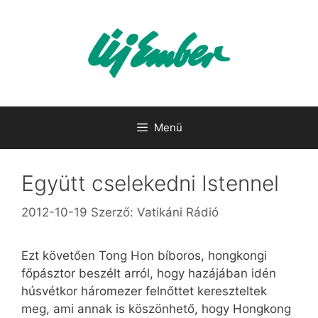
Kilépés
a
tartalomba
Menü
Együtt cselekedni Istennel
2012-10-19
Szerző:
Vatikáni Rádió
Ezt követően Tong Hon bíboros, hongkongi
főpásztor beszélt arról, hogy hazájában idén
húsvétkor háromezer felnőttet kereszteltek
meg, ami annak is köszönhető, hogy Hongkong