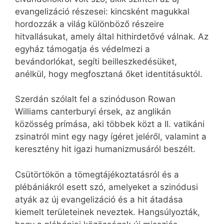
evangelizáció részesei: kincsként magukkal
hordozzák a világ különböző részeire
hitvallásukat, amely által hithirdetővé válnak. Az
egyház támogatja és védelmezi a
bevándorlókat, segíti beilleszkedésüket,
anélkül, hogy megfosztaná őket identitásuktól.
Szerdán szólalt fel a szinóduson Rowan
Williams canterburyi érsek, az anglikán
közösség prímása, aki többek közt a II. vatikáni
zsinatról mint egy nagy ígéret jeléről, valamint a
keresztény hit igazi humanizmusáról beszélt.
Csütörtökön a tömegtájékoztatásról és a
plébániákról esett szó, amelyeket a szinódusi
atyák az új evangelizáció és a hit átadása
kiemelt területeinek neveztek. Hangsúlyozták,