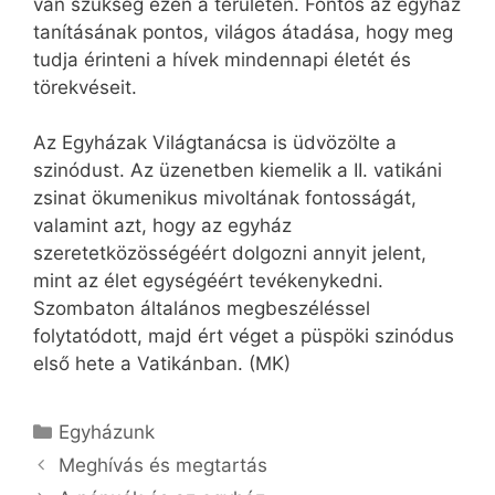
van szükség ezen a területen. Fontos az egyház
tanításának pontos, világos átadása, hogy meg
tudja érinteni a hívek mindennapi életét és
törekvéseit.
Az Egyházak Világtanácsa is üdvözölte a
szinódust. Az üzenetben kiemelik a II. vatikáni
zsinat ökumenikus mivoltának fontosságát,
valamint azt, hogy az egyház
szeretetközösségéért dolgozni annyit jelent,
mint az élet egységéért tevékenykedni.
Szombaton általános megbeszéléssel
folytatódott, majd ért véget a püspöki szinódus
első hete a Vatikánban. (MK)
Kategória
Egyházunk
Meghívás és megtartás