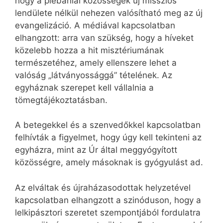
hogy a plébániai közösségek új missziós
lendülete nélkül nehezen valósítható meg az új
evangelizáció. A médiával kapcsolatban
elhangzott: arra van szükség, hogy a híveket
közelebb hozza a hit misztériumának
természetéhez, amely ellenszere lehet a
valóság „látványossággá” tételének. Az
egyháznak szerepet kell vállalnia a
tömegtájékoztatásban.
A betegekkel és a szenvedőkkel kapcsolatban
felhívták a figyelmet, hogy úgy kell tekinteni az
egyházra, mint az Úr által meggyógyított
közösségre, amely másoknak is gyógyulást ad.
Az elváltak és újraházasodottak helyzetével
kapcsolatban elhangzott a szinóduson, hogy a
lelkipásztori szeretet szempontjából fordulatra