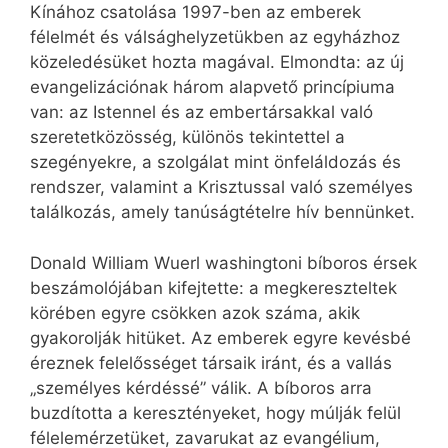
Kínához csatolása 1997-ben az emberek
félelmét és válsághelyzetükben az egyházhoz
közeledésüket hozta magával. Elmondta: az új
evangelizációnak három alapvető princípiuma
van: az Istennel és az embertársakkal való
szeretetközösség, különös tekintettel a
szegényekre, a szolgálat mint önfeláldozás és
rendszer, valamint a Krisztussal való személyes
találkozás, amely tanúságtételre hív bennünket.
Donald William Wuerl washingtoni bíboros érsek
beszámolójában kifejtette: a megkereszteltek
körében egyre csökken azok száma, akik
gyakorolják hitüket. Az emberek egyre kevésbé
éreznek felelősséget társaik iránt, és a vallás
„személyes kérdéssé” válik. A bíboros arra
buzdította a keresztényeket, hogy múlják felül
félelemérzetüket, zavarukat az evangélium,