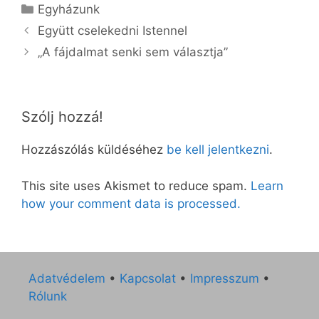
Kategória
Egyházunk
Együtt cselekedni Istennel
„A fájdalmat senki sem választja”
Szólj hozzá!
Hozzászólás küldéséhez
be kell jelentkezni
.
This site uses Akismet to reduce spam.
Learn
how your comment data is processed.
Adatvédelem
•
Kapcsolat
•
Impresszum
•
Rólunk