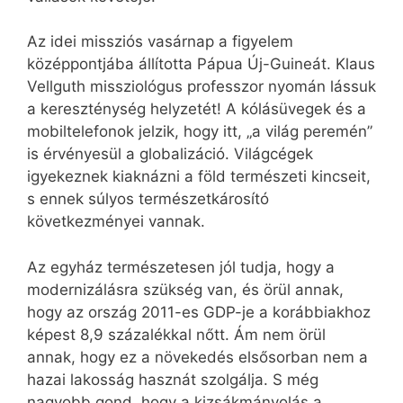
Az idei missziós vasárnap a figyelem
középpontjába állította Pápua Új-Guineát. Klaus
Vellguth missziológus professzor nyomán lássuk
a kereszténység helyzetét! A kólásüvegek és a
mobiltelefonok jelzik, hogy itt, „a világ peremén”
is érvényesül a globalizáció. Világcégek
igyekeznek kiaknázni a föld természeti kincseit,
s ennek súlyos természetkárosító
következményei vannak.
Az egyház természetesen jól tudja, hogy a
modernizálásra szükség van, és örül annak,
hogy az ország 2011-es GDP-je a korábbiakhoz
képest 8,9 százalékkal nőtt. Ám nem örül
annak, hogy ez a növekedés elsősorban nem a
hazai lakosság hasznát szolgálja. S még
nagyobb gond, hogy a kizsákmányolás a