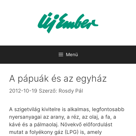
Kilépés
a
tartalomba
Menü
A pápuák és az egyház
2012-10-19
Szerző:
Rosdy Pál
A szigetvilág kivitelre is alkalmas, legfontosabb
nyersanyagai az arany, a réz, az olaj, a fa, a
kávé és a pálmaolaj. Növekvő előfordulást
mutat a folyékony gáz (LPG) is, amely