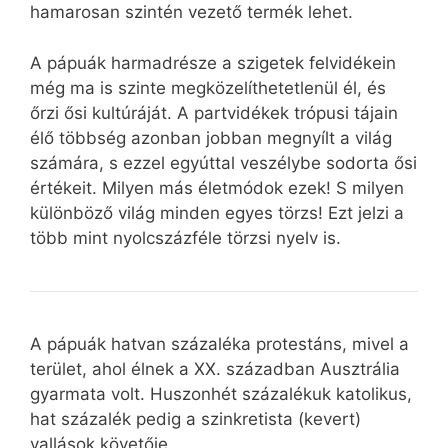
hamarosan szintén vezető termék lehet.
A pápuák harmadrésze a szigetek felvidékein
még ma is szinte megközelíthetetlenül él, és
őrzi ősi kultúráját. A partvidékek trópusi tájain
élő többség azonban jobban megnyílt a világ
számára, s ezzel egyúttal veszélybe sodorta ősi
értékeit. Milyen más életmódok ezek! S milyen
különböző világ minden egyes törzs! Ezt jelzi a
több mint nyolcszázféle törzsi nyelv is.
A pápuák hatvan százaléka protestáns, mivel a
terület, ahol élnek a XX. században Ausztrália
gyarmata volt. Huszonhét százalékuk katolikus,
hat százalék pedig a szinkretista (kevert)
vallások követője.