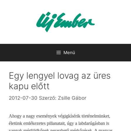
Kilépés
a
tartalomba
Menü
Egy lengyel lovag az üres
kapu előtt
2012-07-30
Szerző:
Zsille Gábor
Ahogy a nagy események végigkísérik történelmünket,
életünk emlékezetes pillanatait, úgy a labdarúgásban is
vannak mérföldkőnek nevezhető mérkőzések. A magyar