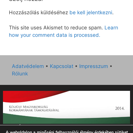
Hozzászólás küldéséhez
be kell jelentkezni
.
This site uses Akismet to reduce spam.
Learn
how your comment data is processed.
Adatvédelem
•
Kapcsolat
•
Impresszum
•
Rólunk
„Az Új Ember katolikus hetilap 2014. évi működésének
A weboldalon a minőségi felhasználói élmény érdekében sütiket