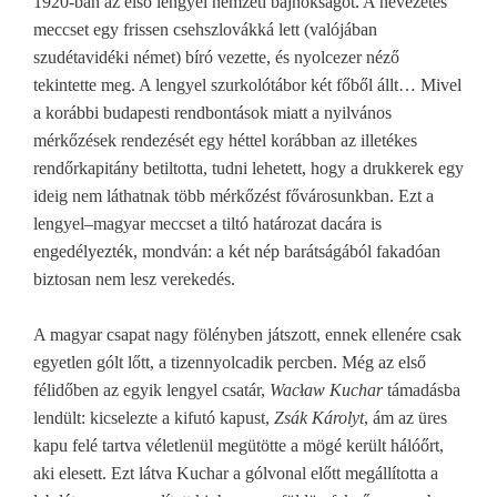
1920-ban az első lengyel nemzeti bajnokságot. A nevezetes
meccset egy frissen csehszlovákká lett (valójában
szudétavidéki német) bíró vezette, és nyolcezer néző
tekintette meg. A lengyel szurkolótábor két főből állt… Mivel
a korábbi budapesti rendbontások miatt a nyilvános
mérkőzések rendezését egy héttel korábban az illetékes
rendőrkapitány betiltotta, tudni lehetett, hogy a drukkerek egy
ideig nem láthatnak több mérkőzést fővárosunkban. Ezt a
lengyel–magyar meccset a tiltó határozat dacára is
engedélyezték, mondván: a két nép barátságából fakadóan
biztosan nem lesz verekedés.
A magyar csapat nagy fölényben játszott, ennek ellenére csak
egyetlen gólt lőtt, a tizennyolcadik percben. Még az első
félidőben az egyik lengyel csatár,
Wac
ł
aw Kuchar
támadásba
lendült: kicselezte a kifutó kapust,
Zsák Károlyt
, ám az üres
kapu felé tartva véletlenül megütötte a mögé került hálóőrt,
aki elesett. Ezt látva Kuchar a gólvonal előtt megállította a