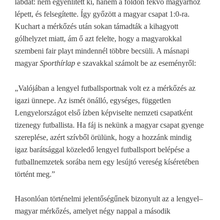
labdát: nem egyenlített ki, hanem a földön fekvő magyarhoz
lépett, és felsegítette. Így győzött a magyar csapat 1:0-ra.
Kuchart a mérkőzés után sokan támadták a kihagyott
gólhelyzet miatt, ám ő azt felelte, hogy a magyarokkal
szembeni fair playt mindennél többre becsüli. A másnapi
magyar
Sporthírlap
e szavakkal számolt be az eseményről:
„Valójában a lengyel futballsportnak volt ez a mérkőzés az
igazi ünnepe. Az ismét önálló, egységes, független
Lengyelországot első ízben képviselte nemzeti csapatként
tizenegy futballista. Ha fáj is nekünk a magyar csapat gyenge
szereplése, azért szívből örülünk, hogy a hozzánk mindig
igaz barátsággal közeledő lengyel futballsport belépése a
futballnemzetek sorába nem egy lesújtó vereség kíséretében
történt meg.”
Hasonlóan történelmi jelentőségűnek bizonyult az a lengyel–
magyar mérkőzés, amelyet négy nappal a második