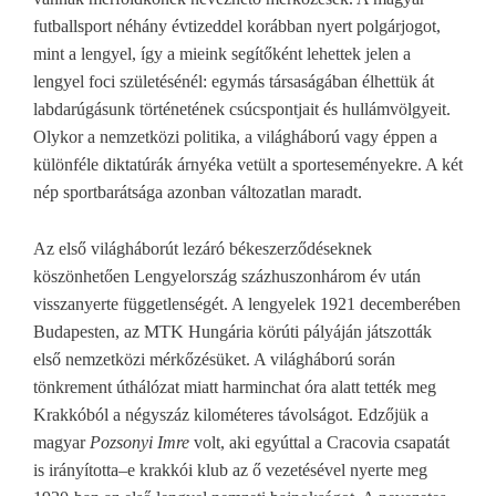
futballsport néhány évtizeddel korábban nyert polgárjogot,
mint a lengyel, így a mieink segítőként lehettek jelen a
lengyel foci születésénél: egymás társaságában élhettük át
labdarúgásunk történetének csúcspontjait és hullámvölgyeit.
Olykor a nemzetközi politika, a világháború vagy éppen a
különféle diktatúrák árnyéka vetült a sporteseményekre. A két
nép sportbarátsága azonban változatlan maradt.
Az első világháborút lezáró békeszerződéseknek
köszönhetően Lengyelország százhuszonhárom év után
visszanyerte függetlenségét. A lengyelek 1921 decemberében
Budapesten, az MTK Hungária körúti pályáján játszották
első nemzetközi mérkőzésüket. A világháború során
tönkrement úthálózat miatt harminchat óra alatt tették meg
Krakkóból a négyszáz kilométeres távolságot. Edzőjük a
magyar
Pozsonyi Imre
volt, aki egyúttal a Cracovia csapatát
is irányította–e krakkói klub az ő vezetésével nyerte meg