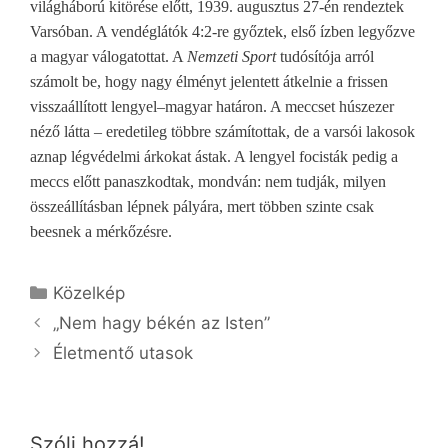
világháború kitörése előtt, 1939. augusztus 27-én rendeztek
Varsóban. A vendéglátók 4:2-re győztek, első ízben legyőzve
a magyar válogatottat. A
Nemzeti Sport
tudósítója arról
számolt be, hogy nagy élményt jelentett átkelnie a frissen
visszaállított lengyel–magyar határon. A meccset húszezer
néző látta – eredetileg többre számítottak, de a varsói lakosok
aznap légvédelmi árkokat ástak. A lengyel focisták pedig a
meccs előtt panaszkodtak, mondván: nem tudják, milyen
összeállításban lépnek pályára, mert többen szinte csak
beesnek a mérkőzésre.
Kategória
Közelkép
„Nem hagy békén az Isten”
Életmentő utasok
Szólj hozzá!