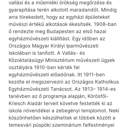
vallási és a műemléki örökség megőrzése és
gyarapítása terén alkotott maradandót. Mindig
arra törekedett, hogy az egyházi épületeket
művészi értékű alkotások ékesítsék. 1908-ban
ő rendezte meg Budapesten az első hazai
egyházművészeti kiállítást. Egy időben az
Országos Magyar Királyi Iparművészeti
Iskolában is tanított. A Vallás- és
Közoktatásügyi Minisztérium művészeti ügyek
osztályára 1910-ben kérték fel
egyházművészeti előadónak. Itt 1911-ben
kezdte el megszervezni az Országos Katholikus
Egyházművészeti Tanácsot. Az 1913– 1914-es
tanévben az ő programja alapján, Körösfői-
Kriesch Aladár terveit követve festették ki az
iskola növendékei a zebegényi templomot. Neki
köszönhetően készülhettek el többek között a
temesvári püspöki szeminárium falfestményei