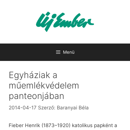
Kilépés
a
tartalomba
Menü
Egyháziak a
műemlékvédelem
panteonjában
2014-04-17
Szerző:
Baranyai Béla
Fieber Henrik (1873–1920) katolikus papként a