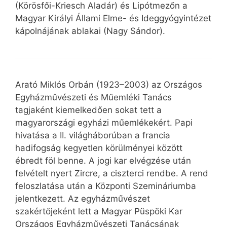
(Körösfői-Kriesch Aladár) és Lipótmezőn a
Magyar Királyi Állami Elme- és Ideggyógyintézet
kápolnájának ablakai (Nagy Sándor).
Arató Miklós Orbán (1923–2003) az Országos
Egyházművészeti és Műemléki Tanács
tagjaként kiemelkedően sokat tett a
magyarországi egyházi műemlékekért. Papi
hivatása a II. világháborúban a francia
hadifogság kegyetlen körülményei között
ébredt föl benne. A jogi kar elvégzése után
felvételt nyert Zircre, a ciszterci rendbe. A rend
feloszlatása után a Központi Szemináriumba
jelentkezett. Az egyházművészet
szakértőjeként lett a Magyar Püspöki Kar
Országos Egyházművészeti Tanácsának