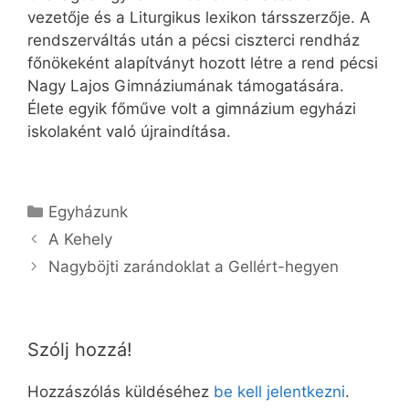
vezetője és a Liturgikus lexikon társszerzője. A
rendszerváltás után a pécsi ciszterci rendház
főnökeként alapítványt hozott létre a rend pécsi
Nagy Lajos Gimnáziumának támogatására.
Élete egyik főműve volt a gimnázium egyházi
iskolaként való újraindítása.
Kategória
Egyházunk
A Kehely
Nagyböjti zarándoklat a Gellért-hegyen
Szólj hozzá!
Hozzászólás küldéséhez
be kell jelentkezni
.