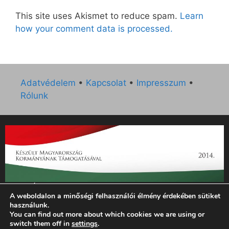
This site uses Akismet to reduce spam.
Learn
how your comment data is processed.
Adatvédelem
•
Kapcsolat
•
Impresszum
•
Rólunk
„Az Új Ember katolikus hetilap 2014. évi működésének
A weboldalon a minőségi felhasználói élmény érdekében sütiket
támogatását az EGYH-KCP-14-P-0121 sz. támogatási
használunk.
szerződés keretében 3 000 000 Ft összegben támogatta az
You can find out more about which cookies we are using or
Emberi Erőforrások Minisztériuma.”
switch them off in
settings
.