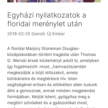
Egyházi nyilatkozatok a
floridai merénylet után
2018-02-25
Szerző:
Új Ember
A floridai Marjory Stoneman Douglas-
középiskolában történt tragédia után Thomas
G. Wenski érsek közleményt adott ki, amelyben
így fogalmazott: most, „hamvazószerdán
megkezdjük a böjti időszakot, amely
bűnbánatra és megtérésre hív. Isten
segítségével erősen és eltökélten ellen tudunk
állni a gonosznak, annak minden megjelenési
formájában. Kérjük Istent, gyógyítsa meg a
megtört szívűeket és a gyászolókat most,