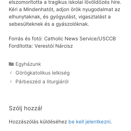
elszomorította a tragikus iskolai lövöldözés híre.
Kéri a Mindenhatót, adjon örök nyugodalmat az
elhunytaknak, és gyógyulást, vigasztalást a
sebesülteknek és a gyászolóknak.
Forrás és fotó: Catholic News Service/USCCB
Fordította: Verestói Nárcisz
Kategória
Egyházunk
Görögkatolikus lelkiség
Párbeszéd a liturgiáról
Szólj hozzá!
Hozzászólás küldéséhez
be kell jelentkezni
.