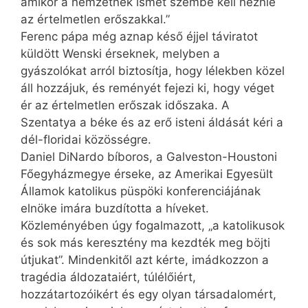
amikor a nemzetnek ismét szembe kell néznie
az értelmetlen erőszakkal.”
Ferenc pápa még aznap késő éjjel táviratot
küldött Wenski érseknek, melyben a
gyászolókat arról biztosítja, hogy lélekben közel
áll hozzájuk, és reményét fejezi ki, hogy véget
ér az értelmetlen erőszak időszaka. A
Szentatya a béke és az erő isteni áldását kéri a
dél-floridai közösségre.
Daniel DiNardo bíboros, a Galveston-Houstoni
Főegyházmegye érseke, az Amerikai Egyesült
Államok katolikus püspöki konferenciájának
elnöke imára buzdította a híveket.
Közleményében úgy fogalmazott, „a katolikusok
és sok más keresztény ma kezdték meg böjti
útjukat”. Mindenkitől azt kérte, imádkozzon a
tragédia áldozataiért, túlélőiért,
hozzátartozóikért és egy olyan társadalomért,