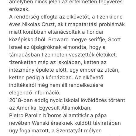
amelyben nincs jelen az értelmetlen fegyveres
erőszak.
A rendőrség elfogta az elkövetőt, a tizenkilenc
éves Nikolas Cruzt, akit magatartási problémák
miatt korábban eltanácsoltak a floridai
középiskolából. Broward megye seriffje, Scott
Israel az újságíróknak elmondta, hogy a
támadásban tizenheten vesztették életüket:
tizenketten még az iskolában, ketten az
intézmény épülete előtt, egy ember az utcán,
ketten pedig a kórházban. Az elkövető
indítékairól még nem áll rendelkezésre
elegendő információ.
2018-ban eddig nyolc iskolai lövöldözés történt
az Amerikai Egyesült Államokban.
Pietro Parolin bíboros államtitkár a pápa
nevében Wenski érseknek küldött táviratában
úgy fogalmazott, a Szentatyát mélyen