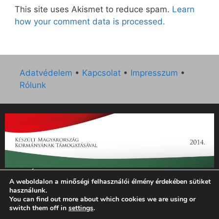
This site uses Akismet to reduce spam.
Learn
how your comment data is processed.
Adatvédelem
•
Kapcsolat
•
Impresszum
•
Rólunk
„Az Új Ember katolikus hetilap 2014. évi működésének
A weboldalon a minőségi felhasználói élmény érdekében sütiket
támogatását az EGYH-KCP-14-P-0121 sz. támogatási
használunk.
szerződés keretében 3 000 000 Ft összegben támogatta az
You can find out more about which cookies we are using or
Emberi Erőforrások Minisztériuma.”
switch them off in
settings
.