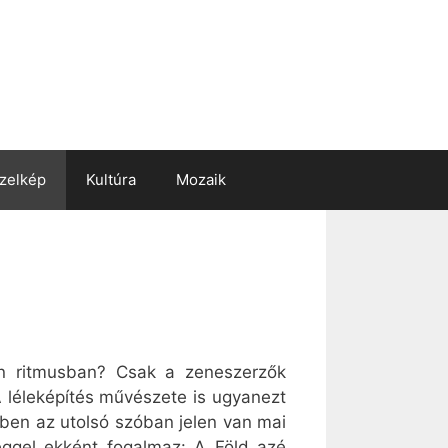
zelkép
Kultúra
Mozaik
on ritmusban? Csak a zeneszerzők
 léleképítés művészete is ugyanezt
bben az utolsó szóban jelen van mai
séggel ekként fogalmaz: A Föld azé