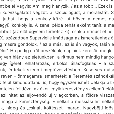
nt bele! Vagyis: Ami még hiányzik, / az a több… Ezek i
a korvizsgálatot végzőt: a szociológust, a moralistát
re juthat, hogy a konkoly közé jut bőven a nemes ga
együl konkoly is. A zenei példa tehát ekként tanít: a m
bbet (az elől úgysem térhetsz ki), csak a ritmust el n
XX. században Supervielle imádsága az Ismeretlenhez ős
g másra gondolok, / ez a más, ez is én vagyok, talán 
élni”. Ha pedig erről beszélünk, napjaink keresőit megle
dig van hiány az életünkben, a ritmus nem mindig hango
y ígéret, elhatározás, erkölcsi állásfoglalás – a s
nk, érdekek szerinti megtévesztésben. Keserves másra 
s révén – önmagamra ismerhetek: a Teremtés szándéká
felül kimondatlanul is, hogy egyszer ismét belakja az
telen felidézni az ókor egyik keresztény szellemű előf
jezi hitét az eljövendő új világkorban, a földre vissz
maga a kereszténység. E nélkül a messiási hit nélkü
jük, hideg és „csinált költészet” marad. Nagyböjti i