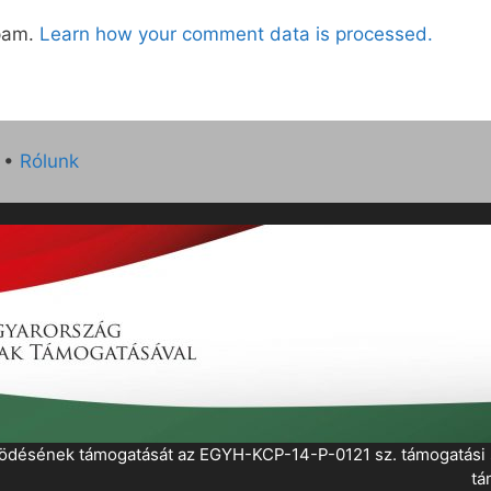
spam.
Learn how your comment data is processed.
•
Rólunk
működésének támogatását az EGYH-KCP-14-P-0121 sz. támogatás
tá