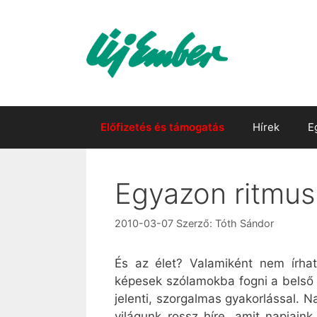
Kilépés
a
tartalomba
Előfizetés és támogatás
Hírek
E
Egyazon ritmu
2010-03-07
Szerző:
Tóth Sándor
És az élet? Valamiként nem írha
képesek szólamokba fogni a belső 
jelenti, szorgalmas gyakorlással. 
világunk rossz híre, amit napjain