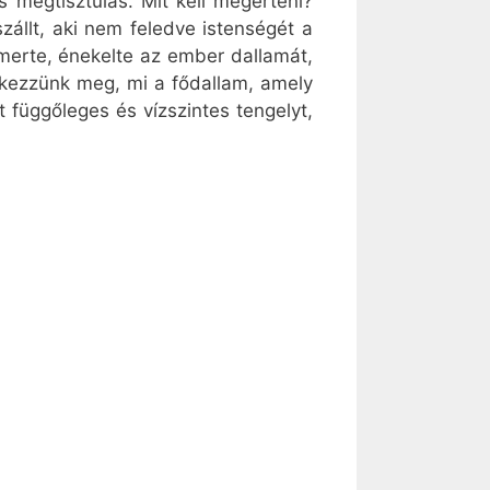
 megtisztulás. Mit kell megérteni?
zállt, aki nem feledve istenségét a
smerte, énekelte az ember dallamát,
edkezzünk meg, mi a fődallam, amely
t függőleges és vízszintes tengelyt,