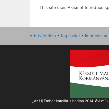
This site uses Akismet to reduce 
Adatvédelem
•
Kapcsolat
•
Impresszum
„Az Új Ember katolikus hetilap 2014. évi 