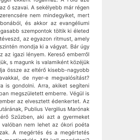
s az ő szavai. A sekélyebb már régen
. Szerencsére nem mindegyiket, mert
bonából, és akkor az evangéliumi
agasabb szempontok töltik ki életed
e téveszd, az egyazon ritmust, amely
zintén mondja ki a vágyat. Bár úgy
ez az igazi lényem. Kereső emberről
ljük, s magunk is valamiként közéjük
lja össze az eltérő kisebb-nagyobb
zavakkal, de nyer-e megvalósítást?
is gondolni. Arra, akiket segíteni
ban megszületett emberre. Végül is
 ember az elvesztett édenkertet. Az
utárának, Publius Vergilius Marónak
atérő Szűzben, aki azt a gyermeket
l valóban nem lehet az ókori poéta
dőszak. A megértés és a megértetés