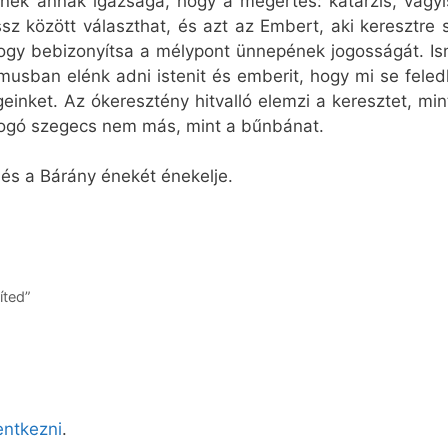
inek annak igazsága, hogy a megértés: katarzis, vagyis
sz között választhat, és azt az Embert, aki keresztre s
 hogy bebizonyítsa a mélypont ünnepének jogosságát. I
tmusban elénk adni istenit és emberit, hogy mi se fel
einket. Az ókeresztény hitvalló elemzi a keresztet, min
efogó szegecs nem más, mint a bűnbánat.
, és a Bárány énekét énekelje.
íted”
lentkezni
.