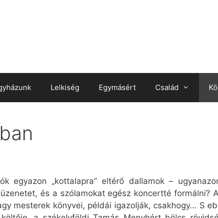
gyházunk
Lelkiség
Egymásért
Család
Kö
sban
tók egyazon „kottalapra” eltérő dallamok – ugyanaz
üzenetet, és a szólamokat egész koncertté formálni? A
Nagy mesterek könyvei, példái igazolják, csakhogy… S e
k költője, a székelyföldi Tamás Menyhért bölcs rövid