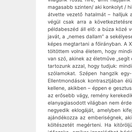
magasabb szinten/ aki konkolyt / hi
átvette vezető hatalmát – halljuk 
végül csak arra a következtetés
példabeszéd áll elő: a búza közé v
javát, a „nemes dallam” a sekélyese
képes megtartani a főirányban. A 
töltöttem volna életem, hogy mindi
van szó, akinek az életműve „segít 
tartozunk azzal, hogy tudjuk: min
szólamokat. Szépen hangzik egy-eg
Ellentmondások kontrasztjában élü
kellene, akikben – éppen e gesztu
az erősebb vágy, remény kerekedik 
elanyagiasodott világban nem érdem
negyedik eklogáját, amelyben kife
ajándékozza az emberiségnek, aki 
költészetét megérteni. Ha kitöröl