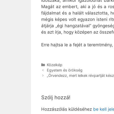
időszaka, amikor igazolódhat bárk
Magát az embert, aki a jó és a ros
fájdalmat és a halált választotta,
mégis képes volt egyazon isteni ri
átjárja „égi hangzatával” gyöngeség
és azt írja, hogy középen az össz
Erre hajtsa le a fejét a teremtmény
Kategória
Közelkép
Egyetem és örökség
„Örvendezz, mert lelkek révpartját kész
Szólj hozzá!
Hozzászólás küldéséhez
be kell je