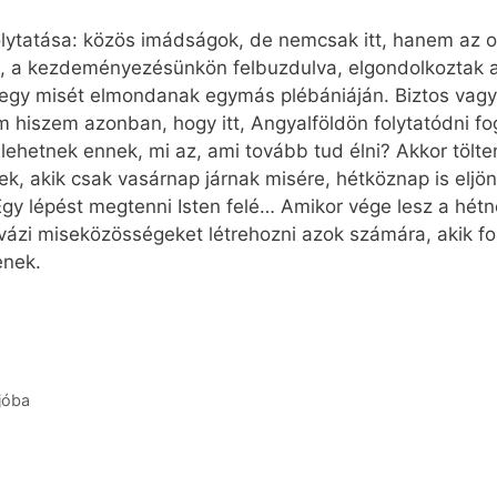
folytatása: közös imádságok, de nemcsak itt, hanem az o
ok, a kezdeményezésünkön felbuzdulva, elgondolkoztak a
-egy misét elmondanak egymás plébániáján. Biztos vagy
 hiszem azonban, hogy itt, Angyalföldön folytatódni 
ehetnek ennek, mi az, ami tovább tud élni? Akkor tölte
, akik csak vasárnap járnak misére, hétköznap is eljö
gy lépést megtenni Isten felé… Amikor vége lesz a hétn
vázi miseközösségeket létrehozni azok számára, akik fo
enek.
jóba