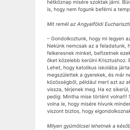
hétköznap misére szoktak járni. B
is, hogy nem fogunk beférni a temp
Mit remél az Angyalföldi Eucharisz
– Gondolkoztunk, hogy mi legyen az
Nekünk nemcsak az a feladatunk, ho
felkeresnek minket, befizetnek eze
őket közelebb kerülni Krisztushoz.
Lehet, hogy katolikus iskolába jár
megszülettek a gyerekek, és már ne
közösségből, például mert azt az at
vissza, térjenek meg. Ha ez sikerül
pedig: Mintha mise történt volna!!!
volna le, hogy misére hívunk mind
viszont biztos, hogy elgondolkoznak
Milyen gyümölcsei lehetnek a késő