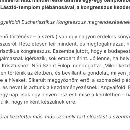
ntmiséről lesz minden este tanítás egy-egy templomban
nt László-templom plébánosával, a kongresszus kezd
yalföldi Eucharisztikus Kong­resszus megrendezéséne
Jenő történész – a szerk.) van egy nagyon érdekes kön
szusról. Részletesen leír mindent, és megfogalmazza, 
risztikus kongresszus. Eszembe jutott, hogy a budapest
lmasnak ígérkezik, sok embert érint. Jó lenne, ha helyi
 Krisztushoz. Néri Szent Fülöp mondogatta: „Mikor kezdjü
n történik az életben, és bevillant a gondolat, milyen 
e a híveket. Sikerült meggyőznöm erről a szomszéd plé
, és nevet is adtunk a kezdeményezésnek: Angyalföldi 
gy nap csak egy helyen lesz esti mise a kerületben – ha
ik, hogy miként készülnek erre.
 órai kezdettel más-más személy tart előadást a szentmi