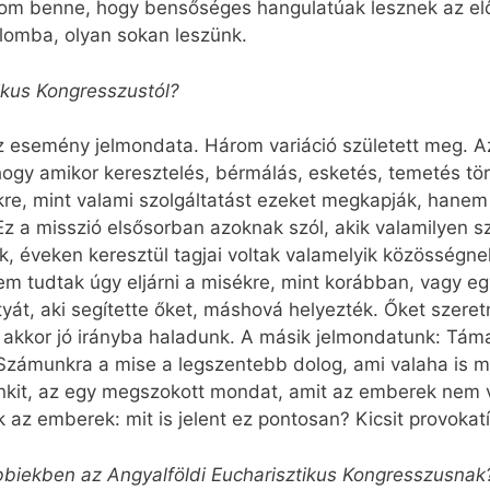
ízom benne, hogy bensőséges hangulatúak lesznek az e
lomba, olyan sokan leszünk.
tikus Kongresszustól?
 esemény jelmondata. Három variáció született meg. Az
gy amikor keresztelés, bérmálás, esketés, temetés tör
kre, mint valami szolgáltatást ezeket megkapják, hanem
 Ez a misszió elsősorban azoknak szól, akik valamilyen 
tak, éveken keresztül tagjai voltak valamelyik közössé
m tudtak úgy eljárni a misékre, mint korábban, vagy egy
yát, aki segítette őket, máshová helyezték. Őket szeret
, akkor jó irányba haladunk. A másik jelmondatunk: Táma
 Számunkra a mise a legszentebb dolog, ami valaha is me
enkit, az egy megszokott mondat, amit az emberek nem
 az emberek: mit is jelent ez pontosan? Kicsit provokat
bbiekben az Angyalföldi Eucharisztikus Kongresszusnak