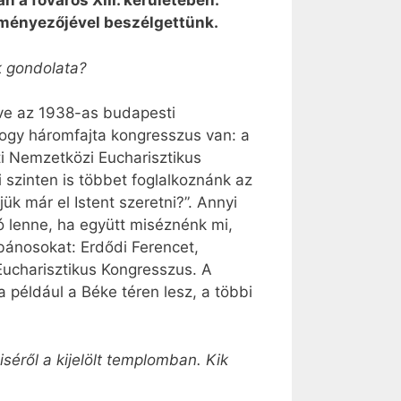
 a főváros XIII. kerületében.
eményezőjével beszélgettünk.
k gondolata?
yve az 1938-as budapesti
hogy háromfajta kongresszus van: a
i Nemzetközi Eucharisztikus
 szinten is többet foglalkoznánk az
k már el Istent szeretni?”. Annyi
jó lenne, ha együtt miséznénk mi,
bánosokat: Erdődi Ferencet,
Eucharisztikus Kongresszus. A
 például a Béke téren lesz, a többi
séről a kijelölt templomban. Kik