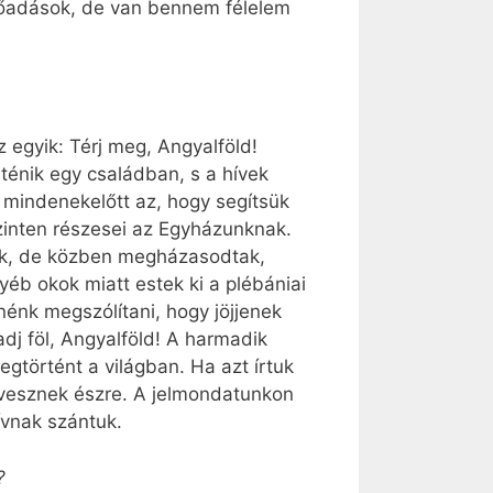
lőadások, de van bennem félelem
 egyik: Térj meg, Angyalföld!
ténik egy családban, s a hívek
 mindenekelőtt az, hogy segítsük
szinten részesei az Egyházunknak.
gnek, de közben megházasodtak,
éb okok miatt estek ki a plébániai
nénk megszólítani, hogy jöjjenek
dj föl, Angyalföld! A harmadik
gtörtént a világban. Ha azt írtuk
 vesznek észre. A jelmondatunkon
ívnak szántuk.
?