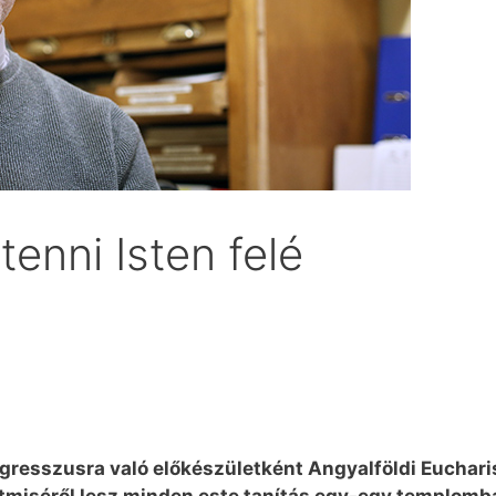
enni Isten felé
resszusra való előkészületként Angyalföldi Euchari