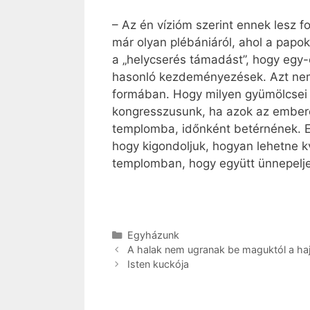
– Az én vízióm szerint ennek lesz 
már olyan plébániáról, ahol a pap
a „helycserés támadást”, hogy egy
hasonló kezdeményezések. Azt nem
formában. Hogy milyen gyümölcsei l
kongresszusunk, ha azok az emberek
templomba, időnként betérnének. E
hogy kigondoljuk, hogyan lehetne k
templomban, hogy együtt ünnepelj
Kategória
Egyházunk
A halak nem ugranak be maguktól a ha
Isten kuckója