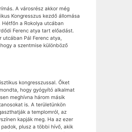
rímás. A városrész akkor még
sztikus Kongresszus kezdő állomása
. Hétfőn a Rokolya utcában
dődi Ferenc atya tart előadást.
r utcában Pál Ferenc atya,
 hogy a szentmise különböző
sztikus kongresszussal. Őket
 mondta, hogy gyógyító alkalmat
ívesen meghívna három másik
anosokat is. A területünkön
gaszthatják a templomról, az
elyszínen kapják meg. Ha az ezer
 padok, plusz a többi hívő, akik