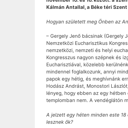
november 10. és 16. között: a sze
Kálmán Antallal, a Béke téri Sze
Hogyan született meg Önben az Ang
– Gergely Jenő bácsinak (Gergely 
Nemzetközi Eucharisztikus Kongres
nemzetközi, nemzeti és helyi eucha
Kongresszus nagyon szépnek és izga
Eucharisztiával, közelebb kerülnénk
mindennel foglalkozunk, annyi minde
papok egy hétig, és meghívnánk err
Hodász Andrást, Monostori Lászlót
lényeg, hogy ebben az egy hétben e
templomban nem. A vendéglátón múl
A jelzett egy héten minden este 18
lesznek ők?