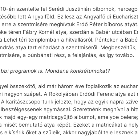
0-én szentelte fel Serédi Jusztinián bíbornok, hercegp
 később lett Angyalföld. Ez lesz az Angyalföldi Euchari
erre a szentmisére meghívtuk Erdő Péter bíboros atyát
ke téren Fábry Kornél atya, szerdán a Babér utcában Er
a Lehel téri templomban a hitvallásról. Pénteken a Babé
drás atya tart előadást a szentmiséről. Megbeszéltük,
tmisére, a bűnbánati rész, a felajánlás, és így tovább.
vábbi programok is. Mondana konkrétumokat?
ei összekötő, aki már három éve foglalkozik az euchari
ami nagyon szépet. A Rokolyában Erdődi Ferenc atya azt
. A karitászcsoportunk jelezte, hogy az egyik napra sz
elbeszélgessenek egymással. Szeretnénk meghívni a hitt
ak majd egy-egy matricagyűjtő albumot, amelybe belera
tve a misét bemutató atya képét. Ezeket a matricákat a h
 elkísérik őket a szüleik, akkor nagyjából tele lesznek a