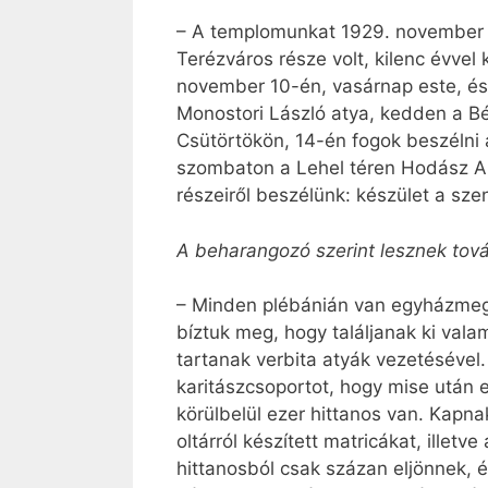
– A templomunkat 1929. november 1
Terézváros része volt, kilenc évvel
november 10-én, vasárnap este, és 
Monostori László atya, kedden a Bé
Csütörtökön, 14-én fogok beszélni 
szombaton a Lehel téren Hodász An
részeiről beszélünk: készület a szen
A beharangozó szerint lesznek to
– Minden plébánián van egyházmegy
bíztuk meg, hogy találjanak ki val
tartanak verbita atyák vezetésével
karitászcsoportot, hogy mise után 
körülbelül ezer hittanos van. Kapn
oltárról készített matricákat, ille
hittanosból csak százan eljönnek, és