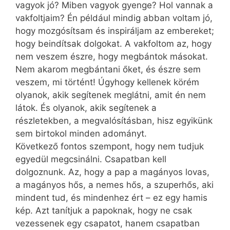
vagyok jó? Miben vagyok gyenge? Hol vannak a
vakfoltjaim? Én például mindig abban voltam jó,
hogy mozgósítsam és inspiráljam az embereket;
hogy beindítsak dolgokat. A vakfoltom az, hogy
nem veszem észre, hogy megbántok másokat.
Nem akarom megbántani őket, és észre sem
veszem, mi történt! Úgyhogy kellenek körém
olyanok, akik segítenek meglátni, amit én nem
látok. És olyanok, akik segítenek a
részletekben, a megvalósításban, hisz egyikünk
sem birtokol minden adományt.
Következő fontos szempont, hogy nem tudjuk
egyedül megcsinálni. Csapatban kell
dolgoznunk. Az, hogy a pap a magányos lovas,
a magányos hős, a nemes hős, a szuperhős, aki
mindent tud, és mindenhez ért – ez egy hamis
kép. Azt tanítjuk a papoknak, hogy ne csak
vezessenek egy csapatot, hanem csapatban