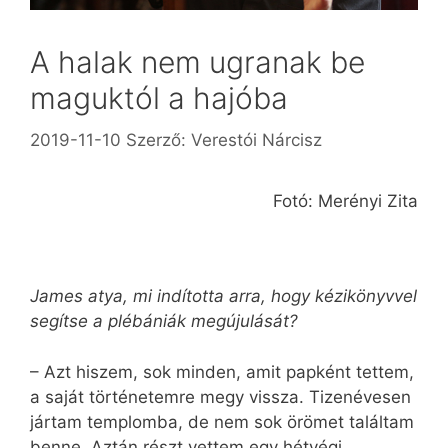
A halak nem ugranak be
maguktól a hajóba
2019-11-10
Szerző:
Verestói Nárcisz
Fotó: Merényi Zita
James atya, mi indította arra, hogy kézikönyvvel
segítse a plébániák megújulását?
– Azt hiszem, sok minden, amit papként tettem,
a saját történetemre megy vissza. Tizenévesen
jártam templomba, de nem sok örömet találtam
benne. Aztán részt vettem egy hétvégi