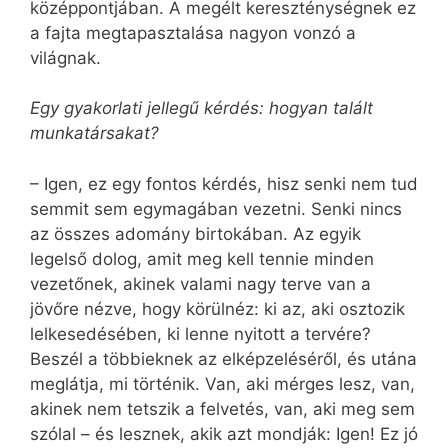
középpontjában. A megélt kereszténységnek ez
a fajta megtapasztalása nagyon vonzó a
világnak.
Egy gyakorlati jellegű kérdés: hogyan talált
munkatársakat?
– Igen, ez egy fontos kérdés, hisz senki nem tud
semmit sem egymagában vezetni. Senki nincs
az összes adomány birtokában. Az egyik
legelső dolog, amit meg kell tennie minden
vezetőnek, akinek valami nagy terve van a
jövőre nézve, hogy körülnéz: ki az, aki osztozik
lelkesedésében, ki lenne nyitott a tervére?
Beszél a többieknek az elképzeléséről, és utána
meglátja, mi történik. Van, aki mérges lesz, van,
akinek nem tetszik a felvetés, van, aki meg sem
szólal – és lesznek, akik azt mondják: Igen! Ez jó