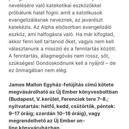
nevelésére való kate­ketikai eszközökkel
próbálunk halat fogni: amit a katolikusok
evangelizálásnak neveznek, az javarészt
katekézis. Az Alpha elsősorban evangelizáló
eszköz, ami halfogásra való. Ha már kifogtad,
akkor fenn kell tartanod őket, vagyis nem kell
választanunk a misszió és a fenntartás között.
A fenntartás, állagmegóvás nem rossz, sőt,
szükséges! Gondoskodnunk kell a nyájról – de
ez önmagában nem elég.
James Mallon Egyház-felújítás című kötete
megvásárolható az Új Ember könyvesboltban
(Budapest, V. kerület, Ferenciek tere 7–8.;
nyitvatartás: hétfő, kedd, csütörtök, péntek:
9–17 óráig; szerdán 10–18 óráig), vagy
megrendelhető az Új Ember on-
line könyváruházban.