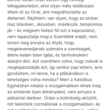
lelkigyakorlaton, ahol olyan mély találkozást
éltem át az Úrral, ami megváltoztatta az
életemet. Rájöttem: van olyan, hogy az ember
hisz Istenben, Jézusban, imádkozik, templomba
jár – és mégsem fedezi föl ezt a kapcsolatot,
nem tapasztalja meg a Szentlélek erejét, nem
ismeri meg annyira az Atyát, hogy
megelevenedjenek számára a szentségek,
életre keljen Isten igéje, és tanítványként
akarjon élni. Azt szerettem volna, hogy mások is
megtapasztalják ezt, így amikor pap lettem, arra
gondoltam, mi lenne, ha a plébániákon is
lehetséges volna mindez? Mert a Katolikus
Egyházban inkább a mozgalmakban élnek meg
az emberek ilyen élményeket, nem annyira a
plébániai életben. Óriási a különbség aközött,
mit tekintünk normálisnak a mozgalmakban, és