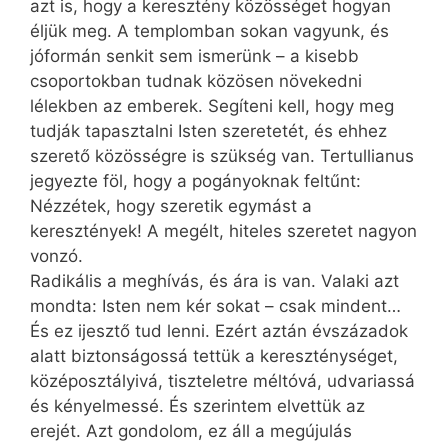
azt is, hogy a keresztény közösséget hogyan
éljük meg. A templomban sokan vagyunk, és
jóformán senkit sem ismerünk – a kisebb
csoportokban tudnak közösen növekedni
lélekben az emberek. Segíteni kell, hogy meg
tudják tapasztalni Isten szeretetét, és ehhez
szerető közösségre is szükség van. Tertullianus
jegyezte föl, hogy a pogányoknak feltűnt:
Nézzétek, hogy szeretik egymást a
keresztények! A megélt, hiteles szeretet nagyon
vonzó.
Radikális a meghívás, és ára is van. Valaki azt
mondta: Isten nem kér sokat – csak mindent…
És ez ijesztő tud lenni. Ezért aztán évszázadok
alatt biztonságossá tettük a kereszténységet,
középosztályivá, tiszteletre méltóvá, udvariassá
és kényelmessé. És szerintem elvettük az
erejét. Azt gondolom, ez áll a megújulás