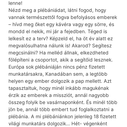
lenne!
Nézd meg a plébániádat, látni fogod, hogy
vannak természettől fogva befolyásos emberek
– hívd meg őket egy kávéra vagy egy sörre, és
mondd el nekik, mi jár a fejedben. Téged is
lelkesít ez a terv? Képzeld el, ha öt év alatt ez
megvalósulhatna nálunk is! Akarod? Segítesz
megcsinálni? Ha melléd állnak, elkezdheted
fölépíteni a csoportot, akik a segítőid lesznek.
Európa sok plébániáján nincs pénz fizetett
munkatársakra, Kanadában sem, a legtöbb
helyen egy ember dolgozik a pap mellett. Azt
tapasztaltuk, hogy minél inkább magukénak
érzik az emberek a missziót, annál nagyobb
összeg folyik be vasárnaponként. És minél több
jön be, annál több embert tud foglalkoztatni a
plébánia. A mi plébániánkon jelenleg 18 fizetett
világi munkatárs dolgozik… Hét- végenként