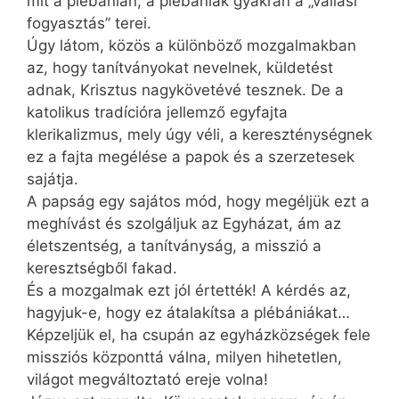
mit a plébánián; a plébániák gyakran a „vallási
fogyasztás” terei.
Úgy látom, közös a különböző mozgalmakban
az, hogy tanítványokat nevelnek, küldetést
adnak, Krisztus nagykövetévé tesznek. De a
katolikus tradícióra jellemző egyfajta
klerikalizmus, mely úgy véli, a kereszténységnek
ez a fajta megélése a papok és a szerzetesek
sajátja.
A papság egy sajátos mód, hogy megéljük ezt a
meghívást és szolgáljuk az Egyházat, ám az
életszentség, a tanítványság, a misszió a
keresztségből fakad.
És a mozgalmak ezt jól értették! A kérdés az,
hagyjuk-e, hogy ez átalakítsa a plébániákat…
Képzeljük el, ha csupán az egyházközségek fele
missziós központtá válna, milyen hihetetlen,
világot megváltoztató ereje volna!