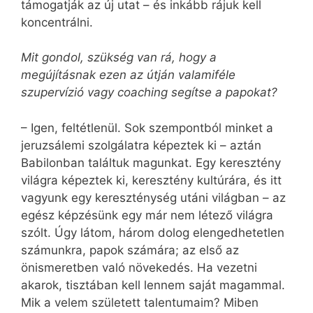
támogatják az új utat – és inkább rájuk kell
koncentrálni.
Mit gondol, szükség van rá, hogy a
megújításnak ezen az útján valamiféle
szupervízió vagy coac­hing segítse a papokat?
– Igen, feltétlenül. Sok szempontból minket a
jeruzsálemi szolgálatra képeztek ki – aztán
Babilonban találtuk magunkat. Egy keresztény
világra képeztek ki, keresztény kultúrára, és itt
vagyunk egy kereszténység utáni világban – az
egész képzésünk egy már nem létező világra
szólt. Úgy látom, három dolog elengedhetetlen
számunkra, papok számára; az első az
önismeretben való növekedés. Ha vezetni
akarok, tisztában kell lennem saját magammal.
Mik a velem született talentumaim? Miben