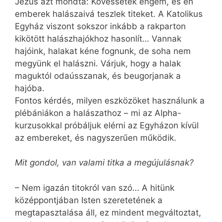
Jézus azt mondta: Kövessetek engem, és én
emberek halászaivá teszlek titeket. A Katolikus
Egyház viszont sokszor inkább a rakparton
kikötött halászhajókhoz hasonlít… Vannak
hajóink, halakat kéne fognunk, de soha nem
megyünk el halászni. Várjuk, hogy a halak
maguktól odaússzanak, és beugorjanak a
hajóba.
Fontos kérdés, milyen eszközöket használunk a
plébániákon a halászathoz – mi az Alpha-
kurzusokkal próbáljuk elérni az Egyházon kívül
az embereket, és nagyszerűen működik.
Mit gondol, van valami titka a megújulásnak?
– Nem igazán titokról van szó… A hitünk
középpontjában Isten szeretetének a
megtapasztalása áll, ez mindent megváltoztat,