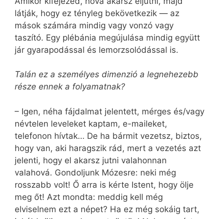
Amikor kifejezed, hova akarsz eljutni, majd
látják, hogy ez tényleg bekövetkezik — az
mások számára mindig vagy vonzó vagy
taszító. Egy plébánia megújulása mindig együtt
jár gyarapodással és lemorzsolódással is.
Talán ez a személyes dimenzió a legnehezebb
része ennek a folyamatnak?
– Igen, néha fájdalmat jelentett, mérges és/vagy
névtelen leveleket kaptam, e-maileket,
telefonon hívtak… De ha bármit vezetsz, biztos,
hogy van, aki haragszik rád, mert a vezetés azt
jelenti, hogy el akarsz jutni valahonnan
valahová. Gondoljunk Mózesre: neki még
rosszabb volt! Ő arra is kérte Istent, hogy ölje
meg őt! Azt mondta: meddig kell még
elviselnem ezt a népet? Ha ez még sokáig tart,