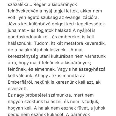
százaléka… Régen a kisbárányok
felnövekedvén a nyáj tagjai lettek, akkor nem
volt ilyen égető szükség az evangelizációra.
Jézus két különböző dolgot kért: legeltessétek
juhaimat – és fogjatok halakat! A nyájról is
gondoskodnunk kell, és embereket is kell
halásznunk. Tudom, itt két metafora keveredik,
de a halakból juhok lesznek… A mai,
kereszténység utáni kultúrában nem várhatunk
arra, hogy majd felnőnek a kisbárányok;
felnőnek, és elmennek. Vagyis halászegyházzá
kell válnunk. Ahogy Jézus mondta az
Emberfiáról, nekünk is keresnünk kell azt, aki
elveszett.
Ez nagy próbatétel számunkra, mert nem
nagyon szoktunk halászni, és nem is tudjuk,
hogyan kell. A halak nem esznek füvet, a juhok
pedig nem esznek kukacot. A bárányok