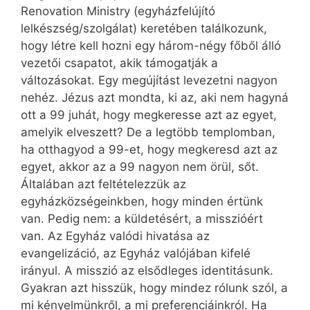
Renovation Mi­nistry (egyházfelújító
lelkészség/szolgálat) keretében találkozunk,
hogy létre kell hozni egy három-négy főből álló
vezetői csapatot, akik támogatják a
változásokat. Egy megújítást levezetni nagyon
nehéz. Jézus azt mondta, ki az, aki nem hagyná
ott a 99 juhát, hogy megkeresse azt az egyet,
amelyik elveszett? De a legtöbb templomban,
ha otthagyod a 99-et, hogy megkeresd azt az
egyet, akkor az a 99 nagyon nem örül, sőt.
Általában azt feltételezzük az
egyházközségeinkben, hogy minden értünk
van. Pedig nem: a küldetésért, a misszióért
van. Az Egyház valódi hivatása az
evangelizáció, az Egyház valójában kifelé
irányul. A misszió az elsődleges identitásunk.
Gyakran azt hisszük, hogy mindez rólunk szól, a
mi kényelmünkről, a mi preferenciáinkról. Ha