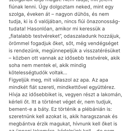
fiúnak lenni. Úgy dolgoztam neked, mint egy
szolga, éveken át – nagyon dühös, és nem
tudja, ki is ő valójában, nincs fiúi önazonosság-
tudata! Hasonlóan, amikor mi keressük a
„fiatalabb testvéreket”, odaszaladunk hozzájuk,
örömmel fogadjuk őket, sőt, még vendégséget
is rendezünk, megünnepeljük a visszatérésüket
– közben ott vannak az idősebb testvérek, akik
soha nem mentek el, akik mindig
kötelességtudók voltak…
Figyeljük meg, mit válaszol az apa. Az apa
mindkét fiát szereti, mindkettővel együtt­érez.
Hívja az idősebbiket is, vegyen részt a lakomán,
kérleli őt. Itt a történet véget ér, nem tudjuk,
bement-e a báty. Ez történik a plébánián is:
szeretnünk kell azokat is, akik haragszanak és
megbántva érzik magukat, hívnunk kell őket is
az ünnepi lakomára, kérlelnünk kell – de nem