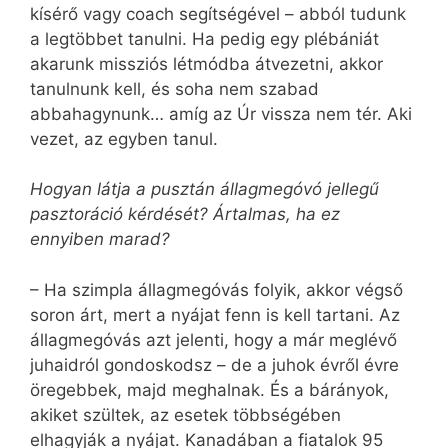
kísérő vagy coach segítségével – abból tudunk
a legtöbbet tanulni. Ha pedig egy plébániát
akarunk missziós létmódba átvezetni, akkor
tanulnunk kell, és soha nem szabad
abbahagynunk… amíg az Úr vissza nem tér. Aki
vezet, az egyben tanul.
Hogyan látja a pusztán állagmegóvó jellegű
pasztoráció kérdését? Ártalmas, ha ez
ennyiben marad?
– Ha szimpla állagmegóvás folyik, akkor végső
soron árt, mert a nyájat fenn is kell tartani. Az
állagmegóvás azt jelenti, hogy a már meglévő
juhaidról gondoskodsz – de a juhok évről évre
öregebbek, majd meghalnak. És a bárányok,
akiket szültek, az esetek többségében
elhagyják a nyájat. Kanadában a fiatalok 95