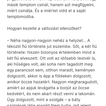
másik templom csinál, hanem azt megfigyelni,
miért csinálja. És a miértet vidd el a saját
templomodba.
Hogyan kezelte a változást ellenzőket?
– Néha nagyon-nagyon nehéz a helyzet… A
tékozló fiú története jut eszembe. Sőt, a két fiú
története: hiszen bizonyos értelemben mind a
két fiú elveszett. Ott volt az idősebb testvér is,
aki hűséges volt, aki soha nem tagadott meg
egy parancsot sem, otthon maradt, keményen
dolgozott, akkor is épp a földeken dolgozott,
amikor öccse hazatért. Nagyon megharagudott,
amiért az apjuk levágatta a borjút az öccse
kedvéért, és nem akart részt venni a lakomán.
Úgy dolgozott, mint a szolgák – a báty
szolgának látja magát! Nem tudja, mit jelent