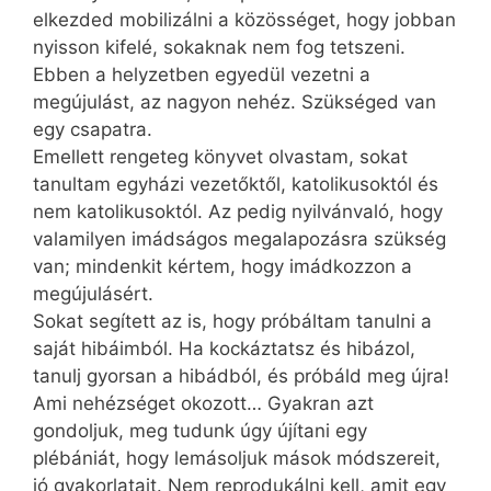
elkezded mobilizálni a közösséget, hogy jobban
nyisson kifelé, sokaknak nem fog tetszeni.
Ebben a helyzetben egyedül vezetni a
megújulást, az nagyon nehéz. Szükséged van
egy csapatra.
Emellett rengeteg könyvet olvastam, sokat
tanultam egyházi vezetőktől, katolikusoktól és
nem katolikusoktól. Az pedig nyilvánvaló, hogy
valamilyen imádságos megalapozásra szükség
van; mindenkit kértem, hogy imádkozzon a
megújulásért.
Sokat segített az is, hogy próbáltam tanulni a
saját hibáimból. Ha kockáztatsz és hibázol,
tanulj gyorsan a hibádból, és próbáld meg újra!
Ami nehézséget okozott… Gyakran azt
gondoljuk, meg tudunk úgy újítani egy
plébániát, hogy lemásoljuk mások módszereit,
jó gyakorlatait. Nem reprodukálni kell, amit egy