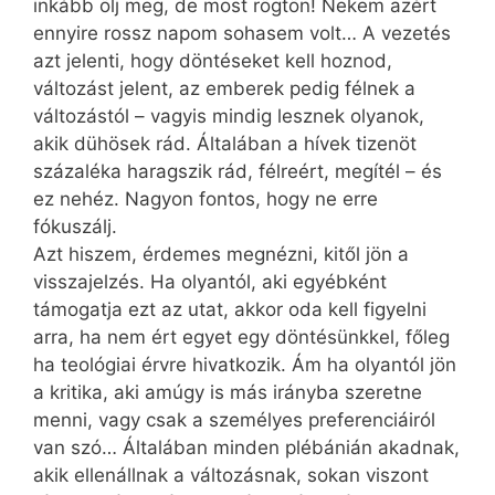
inkább ölj meg, de most rögtön! Nekem azért
ennyire rossz napom sohasem volt… A vezetés
azt jelenti, hogy döntéseket kell hoznod,
változást jelent, az emberek pedig félnek a
változástól – vagyis mindig lesznek olyanok,
akik dühösek rád. Általában a hívek tizenöt
százaléka haragszik rád, félreért, megítél – és
ez nehéz. Nagyon fontos, hogy ne erre
fókuszálj.
Azt hiszem, érdemes megnézni, kitől jön a
visszajelzés. Ha olyantól, aki egyébként
támogatja ezt az utat, akkor oda kell figyelni
arra, ha nem ért egyet egy döntésünkkel, főleg
ha teológiai érvre hivatkozik. Ám ha olyantól jön
a kritika, aki amúgy is más irányba szeretne
menni, vagy csak a személyes preferenciáiról
van szó… Általában minden plébánián akadnak,
akik ellenállnak a változásnak, sokan viszont