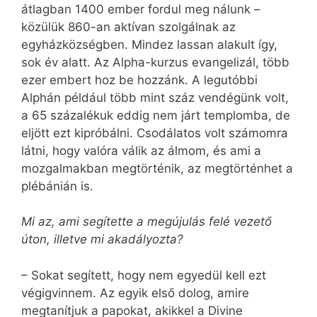
átlagban 1400 ember fordul meg nálunk –
közülük 860-an aktívan szolgálnak az
egyházközségben. Mindez lassan alakult így,
sok év alatt. Az Alpha-kurzus evangelizál, több
ezer embert hoz be hozzánk. A legutóbbi
Alphán például több mint száz vendégünk volt,
a 65 százalékuk eddig nem járt templomba, de
eljött ezt kipróbálni. Csodálatos volt számomra
látni, hogy valóra válik az álmom, és ami a
mozgalmakban megtörténik, az megtörténhet a
plébánián is.
Mi az, ami segítette a megújulás felé vezető
úton, illetve mi akadályozta?
– Sokat segített, hogy nem egyedül kell ezt
végigvinnem. Az egyik első dolog, amire
megtanítjuk a papokat, akikkel a Divine