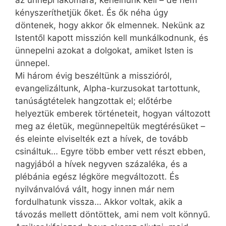
kényszeríthetjük őket. És ők néha úgy
döntenek, hogy akkor ők elmennek. Nekünk az
Istentől kapott misszión kell munkálkodnunk, és
ünnepelni azokat a dolgokat, amiket Isten is
ünnepel.
Mi három évig beszéltünk a misszióról,
evangelizáltunk, Alpha-kurzusokat tartottunk,
tanúságtételek hangzottak el; előtérbe
helyeztük emberek történeteit, hogyan változott
meg az életük, megünnepeltük megtérésüket –
és eleinte elviselték ezt a hívek, de tovább
csináltuk… Egyre több ember vett részt ebben,
nagyjából a hívek negyven százaléka, és a
plébánia egész légköre megváltozott. És
nyilvánvalóvá vált, hogy innen már nem
fordulhatunk vissza… Akkor voltak, akik a
távozás mellett döntöttek, ami nem volt könnyű.