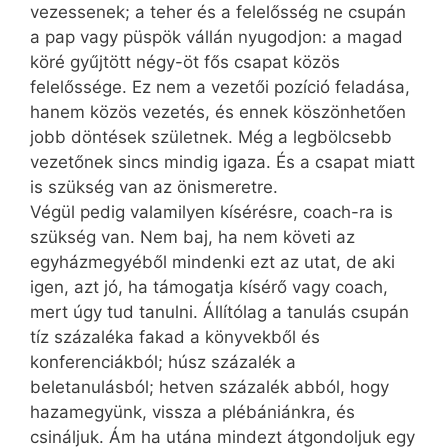
vezessenek; a teher és a felelősség ne csupán
a pap vagy püspök vállán nyugodjon: a magad
köré gyűjtött négy-öt fős csapat közös
felelőssége. Ez nem a vezetői pozíció feladása,
hanem közös vezetés, és ennek köszönhetően
jobb döntések születnek. Még a legbölcsebb
vezetőnek sincs mindig igaza. És a csapat miatt
is szükség van az önismeretre.
Végül pedig valamilyen kísérésre, coach-ra is
szükség van. Nem baj, ha nem követi az
egyházmegyéből mindenki ezt az utat, de aki
igen, azt jó, ha támogatja kísérő vagy coach,
mert úgy tud tanulni. Állítólag a tanulás csupán
tíz százaléka fakad a könyvekből és
konferenciákból; húsz százalék a
beletanulásból; hetven százalék abból, hogy
hazamegyünk, vissza a plébániánkra, és
csináljuk. Ám ha utána mindezt átgondoljuk egy