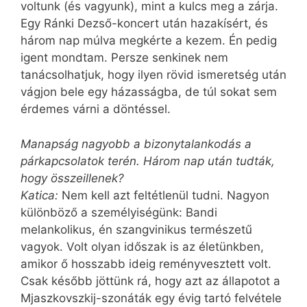
voltunk (és vagyunk), mint a kulcs meg a zárja.
Egy Ránki Dezső-koncert után hazakísért, és
három nap múlva megkérte a kezem. Én pedig
igent mondtam. Persze senkinek nem
tanácsolhatjuk, hogy ilyen rövid ismeretség után
vágjon bele egy házasságba, de túl sokat sem
érdemes várni a döntéssel.
Manapság nagyobb a bizonytalankodás a
párkapcsolatok terén. Három nap után tudták,
hogy összeillenek?
Katica:
Nem kell azt feltétlenül tudni. Nagyon
különböző a személyiségünk: Bandi
melankolikus, én szangvinikus természetű
vagyok. Volt olyan időszak is az életünkben,
amikor ő hosszabb ideig reményvesztett volt.
Csak később jöttünk rá, hogy azt az állapotot a
Mjaszkovszkij-szonáták egy évig tartó felvétele