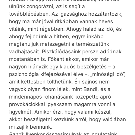
ülnünk zongorázni, az is segít a
továbblépésben. Az igazsághoz hozzátartozik,
hogy ma már jóval ritkábban vannak heves
vitáink, mint régebben. Ahogy halad az idő, és
ahogy fejlődünk a hitben, egyre inkább
megtanuljuk metszegetni a természetünk
vadhajtásait. Piszkálódásaink persze adódnak
mostanában is. Főként akkor, amikor már
nagyon hiányzik egy kiadós beszélgetés – a
pszichológia kifejezésével élve –, „minőségi idő”,
amit kettesben tölthetünk. Én sajnos nem
vagyok olyan finom lélek, mint Bandi, és a
mindennapos rohanásaink közepette apró
provokációkkal igyekszem magamra vonni a
figyelmét. Amikor érzi, hogy valami készül,
akkor beszélgetni kezdünk arról, hogy valójában
mi zajlik bennünk.
Bandi:
Ilyenkor összesimulnak az indulataink.