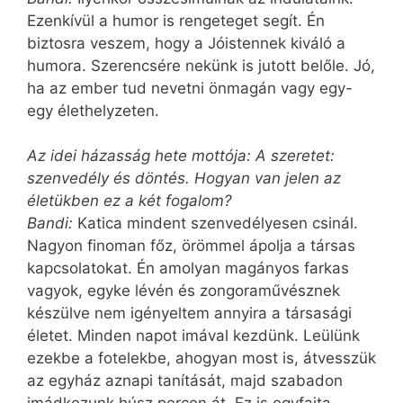
Ezenkívül a humor is rengeteget segít. Én
biztosra veszem, hogy a Jóistennek kiváló a
humora. Szerencsére nekünk is jutott belőle. Jó,
ha az ember tud nevetni önmagán vagy egy-
egy élethelyzeten.
Az idei házasság hete mottója: A szeretet:
szenvedély és döntés. Hogyan van jelen az
életükben ez a két fogalom?
Bandi:
Katica mindent szenvedélyesen csinál.
Nagyon finoman főz, örömmel ápolja a társas
kapcsolatokat. Én amolyan magányos farkas
vagyok, egyke lévén és zongoraművésznek
készülve nem igényeltem annyira a társasági
életet. Minden napot imával kezdünk. Leülünk
ezekbe a fotelekbe, ahogyan most is, átvesszük
az egyház aznapi tanítását, majd szabadon