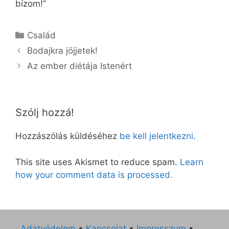
bízom!”
Kategória
Család
Bodajkra jöjjetek!
Az ember diétája Istenért
Szólj hozzá!
Hozzászólás küldéséhez
be kell jelentkezni
.
This site uses Akismet to reduce spam.
Learn
how your comment data is processed.
Adatvédelem
•
Kapcsolat
•
Impresszum
•