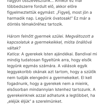
nagyon összevesztünk… Amikor ez már
többedszerre fordult elő, akkor előre
figyelmeztettük egymást: „Figyelj, most jön a
harmadik nap. Legyünk óvatosak!” Ez már a
döntés témaköréhez tartozik.
Három felnőtt gyermek szülei. Megváltozott a
kapcsolatuk a gyermekeikkel, mióta önállóvá
váltak?
Katica:
A gyerekek Isten ajándékai. Bandival mi
mindig tudatosan figyeltünk arra, hogy elsők
legyünk egymás számára. A válások egyik
leggyakoribb okának azt tartom, hogy a szülők
nem tudják elengedni a gyermekeiket. El kell
fogadnunk, hogy a gyerekek nem a mieink,
elsősorban mindannyian Istenhez tartozunk. A
gyerekeinknek azzal adhatunk a legtöbbet, ha
„eléjük éljük” a szerelmünket.