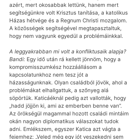
azért, mert okosabbak lettünk, hanem mert
segítségünkre volt Krisztus tanítása, a katolikus
Házas hétvége és a Regnum Christi mozgalom.
A közösségek segítségével megtapasztaltuk,
hogy nem vagyunk egyedül a problémáinkkal.
A leggyakrabban mi volt a konfliktusaik alapja?
Bandi:
Egy idő után rá kellett jönnöm, hogy a
kompromisszumkész hozzáállásom a
kapcsolatunkhoz nem tesz jót a
házasságunknak. Olyan családból jövök, ahol a
problémákat elhallgattuk, a szőnyeg alá
söpörtük. Katicáéknál pedig azt vallották, hogy
„hadd jöjjön ki, ami az emberben benne van”.
Az örökségül magammal hozott családi mintáim
okán nagyon diplomatikus válaszokat tudok
adni. Emlékszem, egyszer Katica azt vágta a
fejemhez: „Veled még egy jót veszekedni sem