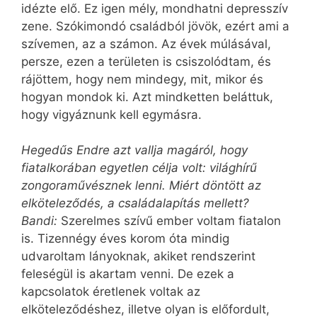
idézte elő. Ez igen mély, mondhatni depresszív
zene. Szókimondó családból jövök, ezért ami a
szívemen, az a számon. Az évek múlásával,
persze, ezen a területen is csiszolódtam, és
rájöttem, hogy nem mindegy, mit, mikor és
hogyan mondok ki. Azt mindketten beláttuk,
hogy vigyáznunk kell egymásra.
Hegedűs Endre azt vallja magáról, hogy
fiatalkorában egyetlen célja volt: világhírű
zongoraművésznek lenni. Miért döntött az
elköteleződés, a családalapítás mellett?
Bandi:
Szerelmes szívű ember voltam fiatalon
is. Tizennégy éves korom óta mindig
udvaroltam lányoknak, akiket rendszerint
feleségül is akartam venni. De ezek a
kapcsolatok éretlenek voltak az
elköteleződéshez, illetve olyan is előfordult,