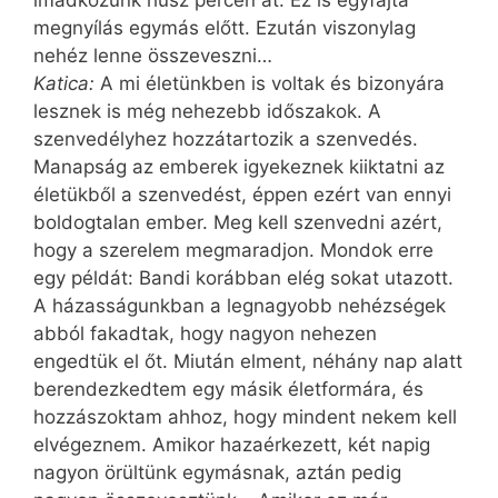
imádkozunk húsz percen át. Ez is egyfajta
megnyílás egymás előtt. Ezután viszonylag
nehéz lenne összeveszni…
Katica:
A mi életünkben is voltak és bizonyára
lesznek is még nehezebb időszakok. A
szenvedélyhez hozzátartozik a szenvedés.
Manapság az emberek igyekeznek kiiktatni az
életükből a szenvedést, éppen ezért van ennyi
boldogtalan ember. Meg kell szenvedni azért,
hogy a szerelem megmaradjon. Mondok erre
egy példát: Bandi korábban elég sokat utazott.
A házasságunkban a legnagyobb nehéz­ségek
abból fakadtak, hogy nagyon nehezen
engedtük el őt. Miután elment, néhány nap alatt
berendezkedtem egy másik életformára, és
hozzászoktam ahhoz, hogy mindent nekem kell
elvégeznem. Amikor hazaérkezett, két napig
nagyon örültünk egymásnak, aztán pedig