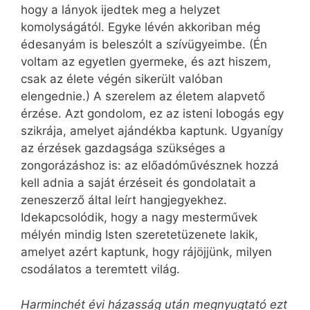
hogy a lányok ijedtek meg a helyzet
komolyságától. Egyke lévén akkoriban még
édesanyám is beleszólt a szívügyeimbe. (Én
voltam az egyetlen gyermeke, és azt hiszem,
csak az élete végén sikerült valóban
elengednie.) A szerelem az életem alapvető
érzése. Azt gondolom, ez az isteni lobogás egy
szikrája, amelyet ajándékba kaptunk. Ugyanígy
az érzések gazdagsága szükséges a
zongorázáshoz is: az előadóművésznek hozzá
kell adnia a saját érzéseit és gondolatait a
zeneszerző által leírt hangjegyekhez.
Idekapcsolódik, hogy a nagy mesterművek
mélyén mindig Isten szeretetüzenete lakik,
amelyet azért kaptunk, hogy rájöjjünk, milyen
csodálatos a teremtett világ.
Harminchét évi házasság után megnyugtató ezt