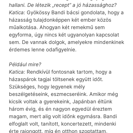
hallani. De létezik „recept” a jó házassághoz?
Katica:
Gyökössy Bandi bácsi gondolata, hogy a
házasság tulajdonképpen két ember közös
műalkotása. Ahogyan két remekmű sem
egyforma, úgy nincs két ugyanolyan kapcsolat
sem. De vannak dolgok, amelyekre mindenkinek
érdemes lenne odafigyelnie.
Például mire?
Katica:
Rendkívül fontosnak tartom, hogy a
házaspárok tagjai töltsenek együtt időt.
Szükséges, hogy legyenek mély
beszélgetéseink, eszmecseréink. Amikor még
kicsik voltak a gyerekeink, Japánban éltünk
három évig, és én nagyon egyedül éreztem
magam, mert alig volt időnk egymásra. Bandi
elfoglalt volt, tanított, koncertezett, mindenki
érte rajongott, míg én otthon szoptattam,