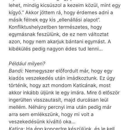
lehet, mindig kicsúszol a kezeim közül, mint egy
kígyó.” Akkor jöttem rá, hogy érdemes adni a
másik félnek egy kis „ellenállási alapot”.
Konfliktushelyzetben természetes, hogy
egymásnak feszülünk, de ez nem változtat
azon, hogy nem akarjuk bántani egymást. A
kibékülés pedig nagyon édes tud lenni…
Például milyen?
Bandi:
Nemegyszer előfordult már, hogy egy
kiadós veszekedés után imádkoztunk. Ez úgy
történik, hogy azt mondom Katicának, most
akkor inkább üljünk le egy imára. Mire ő először
ingerülten visszautasít, majd durcásan leül
mellém. Néhány percnyi ima után pedig már
arra sem emlékszünk, hogy mi volt a
veszekedésünk kiváltó oka…
Katica:
Ha épp koncertre készülünk, és le kell