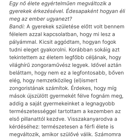
Egy nő élete egyértelműen megváltozik a
gyerekek érkezésével. Édesapaként hogyan éli
meg az ember ugyanezt?
Bandi:
A gyerekek születése előtt volt bennem
félelem azzal kapcsolatban, hogy mi lesz a
pályámmal. Kicsit aggódtam, hogyan fogok
tudni eleget gyakorolni. Korábban sokáig azt
tekintettem az életem legfőbb céljának, hogy
világhírű zongoraművész legyek. Idővel aztán
beláttam, hogy nem ez a legfontosabb, bőven
elég, hogy nemzetközileg (el)ismert
zongoristának számítok. Érdekes, hogy míg
mások újszülött gyermekét félve fognám meg,
addig a saját gyermekeinket a legnagyobb
természetességgel tartottam a kezemben az
első pillanattól kezdve. Visszakanyarodva a
kérdéséhez: természetesen a férfi élete is
megváltozik, amikor szülővé válik. Számomra