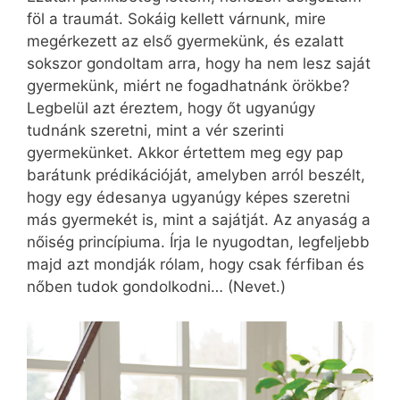
föl a traumát. Sokáig kellett várnunk, mire
megérkezett az első gyermekünk, és ezalatt
sokszor gondoltam arra, hogy ha nem lesz saját
gyermekünk, miért ne fogadhatnánk örökbe?
Legbelül azt éreztem, hogy őt ugyanúgy
tudnánk szeretni, mint a vér szerinti
gyermekünket. Akkor értettem meg egy pap
barátunk prédikációját, amelyben arról beszélt,
hogy egy édesanya ugyanúgy képes szeretni
más gyermekét is, mint a sajátját. Az anyaság a
nőiség princípiuma. Írja le nyugodtan, legfeljebb
majd azt mondják rólam, hogy csak férfiban és
nőben tudok gondolkodni… (Nevet.)