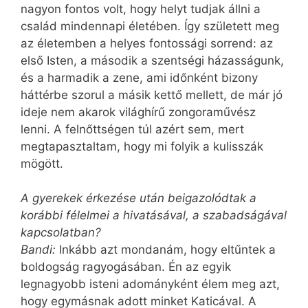
nagyon fontos volt, hogy helyt tudjak állni a
család mindennapi életében. Így született meg
az életemben a helyes fontossági sorrend: az
első Isten, a második a szentségi házasságunk,
és a harmadik a zene, ami időnként bizony
háttérbe szorul a másik kettő mellett, de már jó
ideje nem akarok világhírű zongoraművész
lenni. A felnőttségen túl azért sem, mert
megtapasztaltam, hogy mi folyik a kulisszák
mögött.
A gyerekek érkezése után beigazolódtak a
korábbi félelmei a hivatásával, a szabadságával
kapcsolatban?
Bandi:
Inkább azt mondanám, hogy eltűntek a
boldogság ragyogásában. Én az egyik
legnagyobb isteni adományként élem meg azt,
hogy egymásnak adott minket Katicával. A