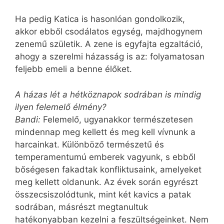
Ha pedig Katica is hasonlóan gondolkozik,
akkor ebből csodálatos egység, majdhogynem
zenemű születik. A zene is egyfajta egzaltáció,
ahogy a szerelmi házasság is az: folyamatosan
feljebb emeli a benne élőket.
A házas lét a hétköznapok sodrában is mindig
ilyen felemelő élmény?
Bandi:
Felemelő, ugyanakkor természetesen
mindennap meg kellett és meg kell vívnunk a
harcainkat. Különböző természetű és
temperamentumú emberek vagyunk, s ebből
bőségesen fakadtak konfliktusaink, amelyeket
meg kellett oldanunk. Az évek során egyrészt
összecsiszolódtunk, mint két kavics a patak
sodrában, másrészt megtanultuk
hatékonyabban kezelni a feszültségeinket. Nem