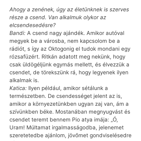
Ahogy a zenének, úgy az életünknek is szerves
része a csend. Van alkalmuk olykor az
elcsendesedésre?
Bandi:
A csend nagy ajándék. Amikor autóval
megyek be a városba, nem kapcsolom be a
rádiót, s így az Oktogonig el tudok mondani egy
rózsafüzért. Ritkán adatott meg nekünk, hogy
csak üldögéljünk egymás mellett, és élvezzük a
csendet, de törekszünk rá, hogy legyenek ilyen
alkalmak is.
Katica:
Ilyen például, amikor sétálunk a
természetben. De csendességet jelent az is,
amikor a környezetünkben ugyan zaj van, ám a
szívünkben béke. Mostanában megnyugvást és
csendet teremt bennem Pio atya imája: „Ó,
Uram! Múltamat irgalmasságodba, jelenemet
szeretetedbe ajánlom, jövőmet gondviselésedre