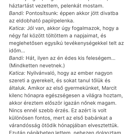
háztartást vezettem, pelenkát mostam.
Bandi:
Pontosítsunk: éppen akkor jött divatba
az eldobható papírpelenka.
Katica:
Jól van, akkor úgy fogalmazok, hogy a
négy fal között töltöttem a napjaimat, és
meglehetősen egysíkú tevékenységekkel telt az
időm…
Bandi:
Hát, ilyen az én édes kis feleségem…
(Mindketten nevetnek.)
Katica:
Nyilvánvaló, hogy az ember nagyon
szereti a gyerekeit, és sokat tanul tőlük és
általuk. Amikor az első gyermekünket, Marcit
kilenc hónapra egészségesen a világra hoztam,
akkor éreztem először igazán nőnek magam.
Nincs ennél szebb érzés. Ez azért is volt
különösen fontos, mert az első babánkat a
várandósság ötödik hónapjában elvesztettük.
Ezután pánikbeteg lettem, nehezen dolgoztam