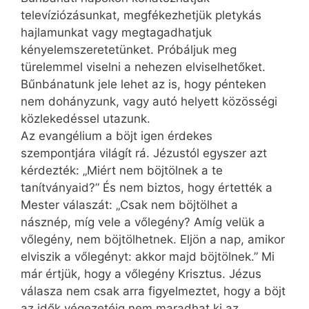
televíziózásunkat, megfékezhetjük pletykás
hajlamunkat vagy megtagadhatjuk
kényelemszeretetünket. Próbáljuk meg
türelemmel viselni a nehezen elviselhetőket.
Bűnbánatunk jele lehet az is, hogy pénteken
nem dohányzunk, vagy autó helyett közösségi
közlekedéssel utazunk.
Az evangélium a böjt igen érdekes
szempontjára világít rá. Jézustól egyszer azt
kérdezték: „Miért nem böjtölnek a te
tanítványaid?” És nem biztos, hogy értették a
Mester válaszát: „Csak nem böjtölhet a
násznép, míg vele a vőlegény? Amíg velük a
vőlegény, nem böjtölhetnek. Eljön a nap, amikor
elviszik a vőlegényt: akkor majd böjtölnek.” Mi
már értjük, hogy a vőlegény Krisztus. Jézus
válasza nem csak arra figyelmeztet, hogy a böjt
az idők végezetéig nem maradhat ki az