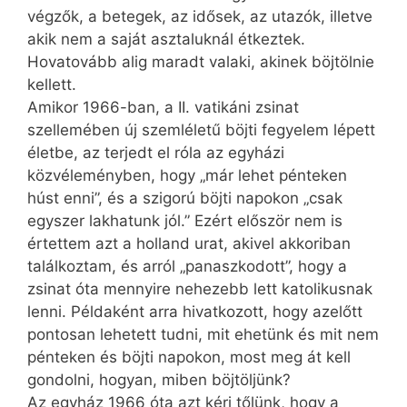
végzők, a betegek, az idősek, az utazók, illetve
akik nem a saját asztaluknál étkeztek.
Hovatovább alig maradt valaki, akinek böjtölnie
kellett.
Amikor 1966-ban, a II. vatikáni zsinat
szellemében új szemléletű böjti fegyelem lépett
életbe, az terjedt el róla az egyházi
közvéleményben, hogy „már lehet pénteken
húst enni”, és a szigorú böjti napokon „csak
egyszer lakhatunk jól.” Ezért először nem is
értettem azt a holland urat, akivel akkoriban
találkoztam, és arról „panaszkodott”, hogy a
zsinat óta mennyire nehezebb lett katolikusnak
lenni. Példaként arra hivatkozott, hogy azelőtt
pontosan lehetett tudni, mit ehetünk és mit nem
pénteken és böjti napokon, most meg át kell
gondolni, hogyan, miben böjtöljünk?
Az egyház 1966 óta azt kéri tőlünk, hogy a