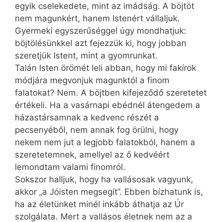
egyik cselekedete, mint az imádság. A böjtöt
nem magunkért, hanem Istenért vállaljuk.
Gyermeki egyszerűséggel úgy mondhatjuk:
böjtölésünkkel azt fejezzük ki, hogy jobban
szeretjük Istent, mint a gyomrunkat.
Talán Isten örömét leli abban, hogy mi fakírok
módjára megvonjuk magunktól a finom
falatokat? Nem. A böjtben kifejeződő szeretetet
értékeli. Ha a vasárnapi ebédnél átengedem a
házastársamnak a kedvenc részét a
pecsenyéből, nem annak fog örülni, hogy
nekem nem jut a legjobb falatokból, hanem a
szeretetemnek, amellyel az ő kedvéért
lemondtam valami finomról.
Sokszor halljuk, hogy ha vallásosak vagyunk,
akkor „a Jóisten megsegít”. Ebben bízhatunk is,
ha az életünket minél inkább áthatja az Úr
szolgálata. Mert a vallásos életnek nem az a