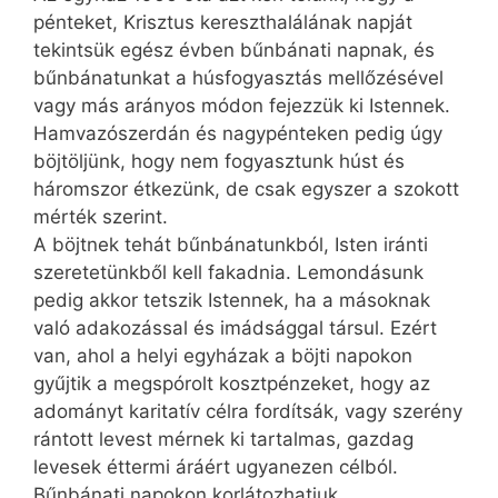
pénteket, Krisztus kereszthalálának napját
tekintsük egész évben bűnbánati napnak, és
bűnbánatunkat a húsfogyasztás mellőzésével
vagy más arányos módon fejezzük ki Istennek.
Hamvazószerdán és nagypénteken pedig úgy
böjtöljünk, hogy nem fogyasztunk húst és
háromszor étkezünk, de csak egyszer a szokott
mérték szerint.
A böjtnek tehát bűnbánatunkból, Isten iránti
szeretetünkből kell fakadnia. Lemondásunk
pedig akkor tetszik Istennek, ha a másoknak
való adakozással és imádsággal társul. Ezért
van, ahol a helyi egyházak a böjti napokon
gyűjtik a megspórolt kosztpénzeket, hogy az
adományt karitatív célra fordítsák, vagy szerény
rántott levest mérnek ki tartalmas, gazdag
levesek éttermi áráért ugyanezen célból.
Bűnbánati napokon korlátozhatjuk