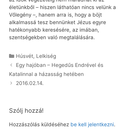
életünkből – hiszen láthatóan nincs velünk a
Vőlegény –, hanem arra is, hogy a böjt
alkalmassá tesz bennünket Jézus egyre
hatékonyabb keresésére, az imában,
szentségekben való megtalálására.
Kategória
Húsvét
,
Lelkiség
Egy hajóban – Hegedűs Endrével és
Katalinnal a házasság hetében
2016.02.14.
Szólj hozzá!
Hozzászólás küldéséhez
be kell jelentkezni
.