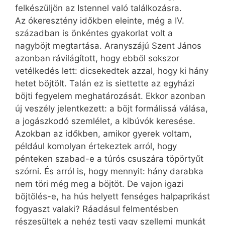
felkészüljön az Istennel való találkozásra.
Az ókeresztény időkben eleinte, még a IV.
században is önkéntes gyakorlat volt a
nagyböjt megtartása. Aranyszájú Szent János
azonban rávilágított, hogy ebből sokszor
vetélkedés lett: dicsekedtek azzal, hogy ki hány
hetet böjtölt. Talán ez is siettette az egyházi
böjti fegyelem meghatározását. Ekkor azonban
új veszély jelentkezett: a böjt formálissá válása,
a jogászkodó szemlélet, a kibúvók keresése.
Azokban az időkben, amikor gyerek voltam,
például komolyan értekeztek arról, hogy
pénteken szabad-e a túrós csuszára töpörtyűt
szórni. És arról is, hogy mennyit: hány darabka
nem töri még meg a böjtöt. De vajon igazi
böjtölés-e, ha hús helyett fenséges halpaprikást
fogyaszt valaki? Ráadásul felmentésben
részesültek a nehéz testi vagy szellemi munkát