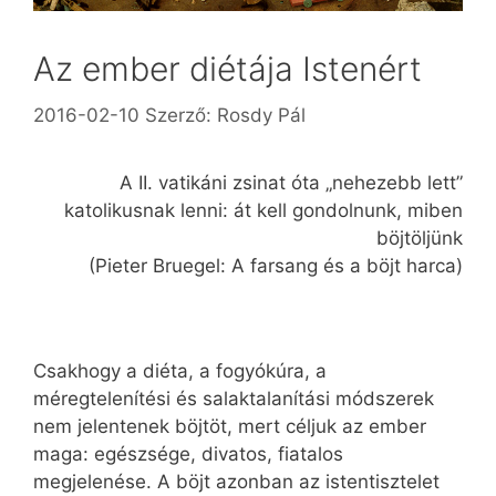
Az ember diétája Istenért
2016-02-10
Szerző:
Rosdy Pál
A II. vatikáni zsinat óta „nehezebb lett”
katolikusnak lenni: át kell gondolnunk, miben
böjtöljünk
(Pieter Bruegel: A farsang és a böjt harca)
Csakhogy a diéta, a fogyókúra, a
méregtelenítési és salaktalanítási módszerek
nem jelentenek böjtöt, mert céljuk az ember
maga: egészsége, divatos, fiatalos
megjelenése. A böjt azonban az istentisztelet