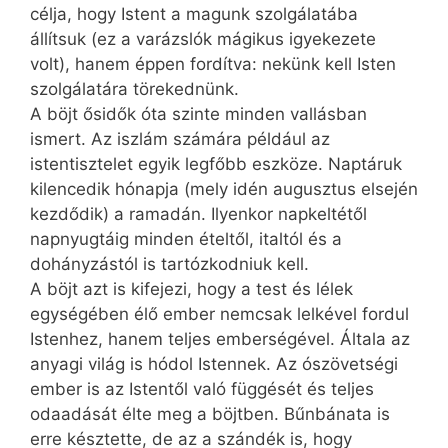
célja, hogy Istent a magunk szolgálatába
állítsuk (ez a varázslók mágikus igyekezete
volt), hanem éppen fordítva: nekünk kell Isten
szolgálatára törekednünk.
A böjt ősidők óta szinte minden vallásban
ismert. Az iszlám számára például az
istentisztelet egyik legfőbb eszköze. Naptáruk
kilencedik hónapja (mely idén augusztus elsején
kezdődik) a ramadán. Ilyenkor napkeltétől
napnyugtáig minden ételtől, italtól és a
dohányzástól is tartózkodniuk kell.
A böjt azt is kifejezi, hogy a test és lélek
egységében élő ember nemcsak lelkével fordul
Istenhez, hanem teljes emberségével. Általa az
anyagi világ is hódol Istennek. Az ószövetségi
ember is az Istentől való függését és teljes
odaadását élte meg a böjtben. Bűnbánata is
erre késztette, de az a szándék is, hogy