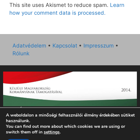
This site uses Akismet to reduce spam.
Learn
how your comment data is processed.
Adatvédelem
•
Kapcsolat
•
Impresszum
•
Rólunk
„Az Új Ember katolikus hetilap 2014. évi működésének
A weboldalon a minőségi felhasználói élmény érdekében sütiket
támogatását az EGYH-KCP-14-P-0121 sz. támogatási
használunk.
szerződés keretében 3 000 000 Ft összegben támogatta az
You can find out more about which cookies we are using or
Emberi Erőforrások Minisztériuma.”
switch them off in
settings
.