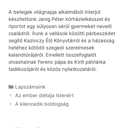
A betegek világnapja alkalmából interjút
készítettünk Janig Péter kórházlelkésszel és
riportot egy súlyosan sérül gyermeket nevelő
családról. Írunk a vallások közötti párbeszédet
segítő Kazinczy Élő Könyvtárról és a házasság
hetéhez kötődő szegedi szerelmesek
kalandtúrájáról. Emellett összefoglalót
olvashatnak Ferenc pápa és Kirill pátriárka
találkozójáról és közös nyilatkozatáról.
Kategória
Lapszámaink
Az ember diétája Istenért
A kilencedik boldogság