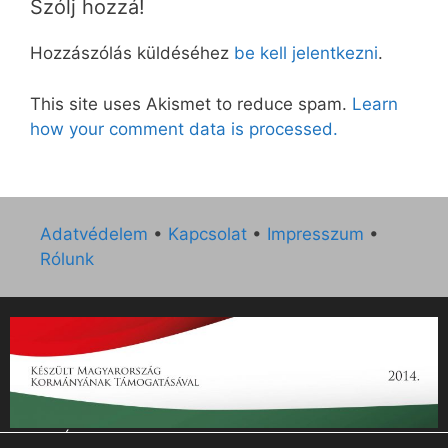
Szólj hozzá!
Hozzászólás küldéséhez
be kell jelentkezni
.
This site uses Akismet to reduce spam.
Learn
how your comment data is processed.
Adatvédelem
•
Kapcsolat
•
Impresszum
•
Rólunk
„Az Új Ember katolikus hetilap 2014. évi működésének