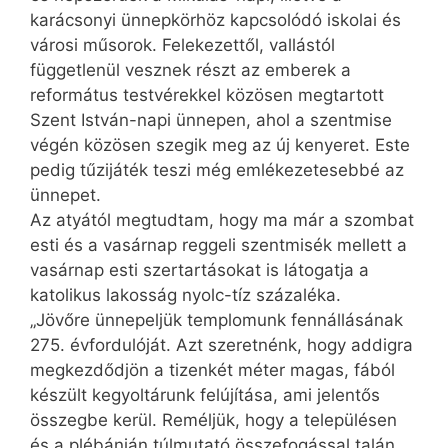
karácsonyi ünnepkörhöz kapcsolódó iskolai és
városi műsorok. Felekezettől, vallástól
függetlenül vesznek részt az emberek a
református testvérekkel közösen megtartott
Szent István-napi ünnepen, ahol a szentmise
végén közösen szegik meg az új kenyeret. Este
pedig tűzijáték teszi még emlékezetesebbé az
ünnepet.
Az atyától megtudtam, hogy ma már a szombat
esti és a vasárnap reggeli szentmisék mellett a
vasárnap esti szertartásokat is látogatja a
katolikus lakosság nyolc-tíz százaléka.
„Jövőre ünnepeljük templomunk fennállásának
275. évfordulóját. Azt szeretnénk, hogy addigra
megkezdődjön a tizenkét méter magas, fából
készült kegyoltárunk felújítása, ami jelentős
összegbe kerül. Reméljük, hogy a településen
és a plébánián túlmutató összefogással talán