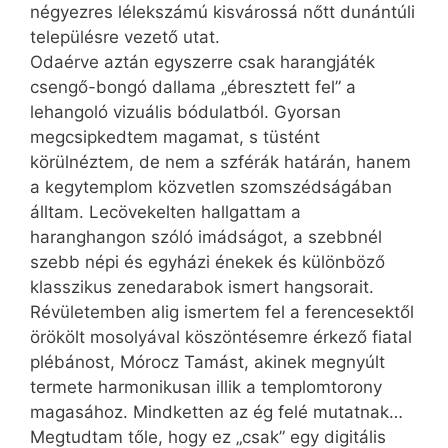
négyezres lélekszámú kisvárossá nőtt dunántúli
településre vezető utat.
Odaérve aztán egyszerre csak harangjáték
csengő-bongó dallama „ébresztett fel” a
lehangoló vizuális bódulatból. Gyorsan
megcsipkedtem magamat, s tüstént
körülnéztem, de nem a szférák határán, hanem
a kegytemplom közvetlen szomszédságában
álltam. Lecövekelten hallgattam a
haranghangon szóló imádságot, a szebbnél
szebb népi és egyházi énekek és különböző
klasszikus zenedarabok ismert hangsorait.
Révületemben alig ismertem fel a ferencesektől
örökölt mosolyával köszöntésemre érkező fiatal
plébánost, Mórocz Tamást, akinek megnyúlt
termete harmonikusan illik a templomtorony
magasához. Mindketten az ég felé mutatnak…
Megtudtam tőle, hogy ez „csak” egy digitális