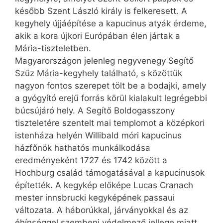
később Szent László király is felkeresett. A
kegyhely újjáépítése a kapucinus atyák érdeme,
akik a kora újkori Európában élen jártak a
Mária-tiszteletben.
Magyarországon jelenleg negyvenegy Segítő
Szűz Mária-kegyhely található, s közöttük
nagyon fontos szerepet tölt be a bodajki, amely
a gyógyító erejű forrás körül kialakult legrégebbi
búcsújáró hely. A Segítő Boldogasszony
tiszteletére szentelt mai templomot a középkori
istenháza helyén Willibald móri kapucinus
házfőnök hathatós munkálkodása
eredményeként 1727 és 1742 között a
Hochburg család támogatásával a kapucinusok
építették. A kegykép előképe Lucas Cranach
mester innsbru­cki kegyképének passaui
változata. A háborúkkal, járványokkal és az
éhínséggel szembeni védelmező jellege miatt