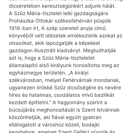
dicséretében keresztségünkért adjunk hálát.
A Szűz Mária-tisztelet lelki gazdagságára
Prohászka Ottokár székesfehérvári püspök
1916-ban írt, A szép szeretet anyja című
könyvéből vett idézetek emlékeztetik azokat az
olvasókat, akik lapozgatják a képekkel
gazdagon illusztrált kiadványt. Megtudhatják
azt is, hogy a Szűz Mária-tiszteletet
államalapító első királyunk honosította meg az
egyházmegye területén. „A királyi
székvárosban, melyet Fehérvárnak mondanak,
ugyanezen örökké Szűz dicsőségére és nevére
híres és hatalmas, csodálatos mívű bazilikát
kezdett építtetni.” A hagyomány szerint a
búcsújárás meghonosítását is Szent Istvánnak
köszönhetjük, aki fiával együtt gyakran
ellátogatott a városhoz közeli, bodajki
kegyhelyre, amelyet Szent Gellért püspök és