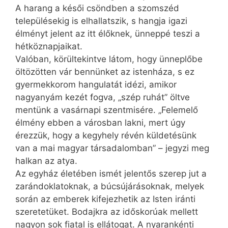
A harang a késői csöndben a szomszéd
településekig is elhallatszik, s hangja igazi
élményt jelent az itt élőknek, ünneppé teszi a
hétköznapjaikat.
Valóban, körültekintve látom, hogy ünneplőbe
öltözötten vár bennünket az istenháza, s ez
gyermekkorom hangulatát idézi, amikor
nagyanyám kezét fogva, „szép ruhát” öltve
mentünk a vasárnapi szentmisére. „Felemelő
élmény ebben a városban lakni, mert úgy
érezzük, hogy a kegyhely révén küldetésünk
van a mai magyar társadalomban” – jegyzi meg
halkan az atya.
Az egyház életében ismét jelentős szerep jut a
zarándoklatoknak, a búcsújárásoknak, melyek
során az emberek kifejezhetik az Isten iránti
szeretetüket. Bodajkra az időskorúak mellett
nagyon sok fiatal is ellátogat. A nyarankénti