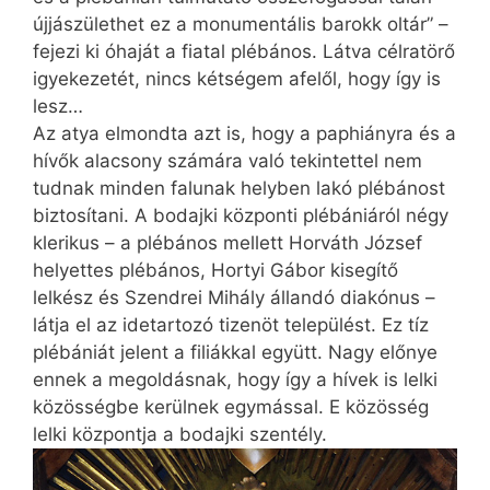
újjászülethet ez a monumentális barokk oltár” –
fejezi ki óhaját a fiatal plébános. Látva célratörő
igyekezetét, nincs kétségem afelől, hogy így is
lesz…
Az atya elmondta azt is, hogy a paphiányra és a
hívők alacsony számára való tekintettel nem
tudnak minden falunak helyben lakó plébánost
biztosítani. A bodajki központi plébániáról négy
klerikus – a plébános mellett Horváth József
helyettes plébános, Hortyi Gábor kisegítő
lelkész és Szendrei Mihály állandó diakónus –
látja el az idetartozó tizenöt települést. Ez tíz
plébániát jelent a filiákkal együtt. Nagy előnye
ennek a megoldásnak, hogy így a hívek is lelki
közösségbe kerülnek egymással. E közösség
lelki központja a bodajki szentély.