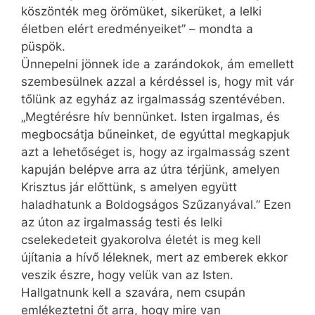
köszönték meg örömüket, sikerüket, a lelki
életben elért eredményeiket” – mondta a
püspök.
Ünnepelni jönnek ide a zarándokok, ám emellett
szembesülnek azzal a kérdéssel is, hogy mit vár
tőlünk az egyház az irgalmasság szentévében.
„Megtérésre hív bennünket. Isten irgalmas, és
megbocsátja bűneinket, de egyúttal megkapjuk
azt a lehetőséget is, hogy az irgalmasság szent
kapuján belépve arra az útra térjünk, amelyen
Krisztus jár előttünk, s amelyen együtt
haladhatunk a Boldogságos Szűzanyával.” Ezen
az úton az irgalmasság testi és lelki
cselekedeteit gyakorolva életét is meg kell
újítania a hívő léleknek, mert az emberek ekkor
veszik észre, hogy velük van az Isten.
Hallgatnunk kell a szavára, nem csupán
emlékeztetni őt arra, hogy mire van