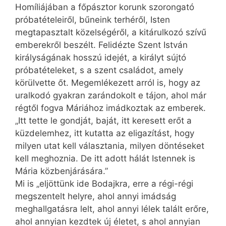
Homíliájában a főpásztor korunk szorongató
próbatételeiről, bűneink terhéről, Isten
megtapasztalt közelségéről, a kitárulkozó szívű
emberekről beszélt. Felidézte Szent István
királyságának hosszú idejét, a királyt sújtó
próbatételeket, s a szent családot, amely
körülvette őt. Megemlékezett arról is, hogy az
uralkodó gyakran zarándokolt e tájon, ahol már
régtől fogva Máriához imádkoztak az emberek.
„Itt tette le gondját, baját, itt keresett erőt a
küzdelemhez, itt kutatta az eligazítást, hogy
milyen utat kell választania, milyen döntéseket
kell meghoznia. De itt adott hálát Istennek is
Mária közbenjárására.”
Mi is „eljöttünk ide Bodajkra, erre a régi-régi
megszentelt helyre, ahol annyi imádság
meghallgatásra lelt, ahol annyi lélek talált erőre,
ahol annyian kezdtek új életet, s ahol annyian