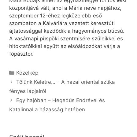
Mára Bodajk ismét az egyházmegye fontos lelki
központjává vált, ahol a Mária neve napjához,
szeptember 12-éhez legközelebb eső
szombaton a Kálváriára vezetett keresztúti
ájtatossággal kezdődik a hagyományos búcsú.
A vasárnapi püspöki szentmisére szüleikkel és
hitoktatóikkal együtt az elsőáldozókat várja a
főpásztor.
Kategória
Közelkép
Tőlünk Keletre… – A hazai orientalisztika
fényes lapjairól
Egy hajóban – Hegedűs Endrével és
Katalinnal a házasság hetében