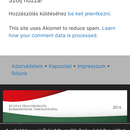
Szólj hozzá!
Hozzászólás küldéséhez
be kell jelentkezni
.
This site uses Akismet to reduce spam.
Learn
how your comment data is processed.
Adatvédelem
•
Kapcsolat
•
Impresszum
•
Rólunk
„Az Új Ember katolikus hetilap 2014. évi működésének