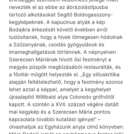
nevezték el az ebbe az ábrázolástípusba
tartozó alkotásokat Segítő Boldogasszony-
kegyképeknek. A kapucinus atyák a kép
Bodajkra érkezését követő években arról
tudósítanak, hogy a hívek tömegesen hódolnak
a Szűzanyának, csodás gyógyulások és
imameghallgatások történnek. A népnyelven
Szerecsen Máriának hívott ősi festményt a
megyés püspök megbízásából restaurálták, és
a főoltár mögött helyezték el. „Egy stíluskritika
alapján feltételezhető, hogy a festmény azonos
lehet azzal a képpel, amelyet a kegyhelyet
újraalapító Willibald atya Coloredo grófnőtől
kapott. A szintén a XVII. század végére datált
mai kegykép és a Szerecsen Mária pontos
kapcsolata további kutatást igényel” –
olvashatjuk az Egyházunk anyja című könyvben.