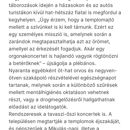
táborozások idején a házasokon és az autós
turistákon kívül hat-hétszáz fiatal is megfordul a
kegyhelyen. „Úgy érzem, hogy a templomajtó
mellett a szívünket is ki kell tárnunk. Ezért ez
egy személyes misszió is, amelynek során a
zarándok megtapasztalhatja azt az örömet,
amellyel az érkezését fogadjuk. Akár egy
orgonakoncertet is hajlandó vagyok rögtönözni
a betérőknek” – újságolja a plébános.
Nyaranta egyébként öt-hat orvos és negyven-
ötven szakápoló részvételével egészségnapot
tartanak, melynek során a különböző szűrések
mellett mentálhigiénés oktatáson vehetnek
részt, vagy a drogmegelőzésről hallgathatnak
előadást az idelátogatók.
Rendszeresek a tavaszi-őszi koncertek is. A
településen megtartják a templomok éjszakáját,
és népszerűek a Mikulás-napi, illetve a