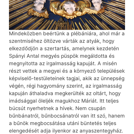
Mindeközben beértünk a plébániára, ahol már a
szentmiséhez öltözve várták az atyák, hogy
elkezdődjön a szertartás, amelynek kezdetén
Spányi Antal megyés püspök megáldotta és
megnyitotta az irgalmasság kapuját. A misén
részt vettek a megyei és a környező települések
képviselő-testületeinek tagjai, akik az ünnepség
végén, régi hagyomány szerint, az irgalmasság
kapuján áthaladva megkerülték az oltárt, hogy
imádsággal öleljék magukhoz Máriát. Itt teljes
búcsút nyerhetnek a hívek. Nem csupán
bűnbánatról, bűnbocsánatról van itt szó, hanem
a bűnök megbocsátása utáni büntetés teljes
elengedését adja ilyenkor az anyaszentegyház.