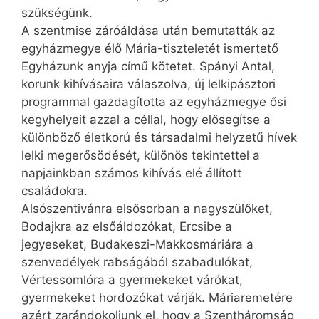
szükségünk.
A szentmise záróáldása után bemutatták az
egyházmegye élő Mária-tiszteletét ismertető
Egyházunk anyja című kötetet. Spányi Antal,
korunk kihívásaira válaszolva, új lelkipásztori
programmal gazdagította az egyházmegye ősi
kegyhelyeit azzal a céllal, hogy elősegítse a
különböző életkorú és társadalmi helyzetű hívek
lelki megerősödését, különös tekintettel a
napjainkban számos kihívás elé állított
családokra.
Alsószentivánra elsősorban a nagyszülőket,
Bodajkra az elsőáldozókat, Ercsibe a
jegyeseket, Budakeszi-Makkosmáriára a
szenvedélyek rabságából szabadulókat,
Vértessomlóra a gyermekeket várókat,
gyermekeket hordozókat várják. Máriaremetére
azért zarándokoljunk el, hogy a Szentháromság