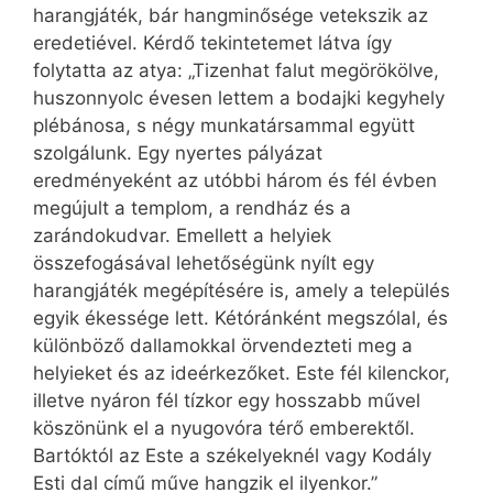
harangjáték, bár hangminősége vetekszik az
eredetiével. Kérdő tekintetemet látva így
folytatta az atya: „Tizenhat falut megörökölve,
huszonnyolc évesen lettem a bodajki kegyhely
plébánosa, s négy munkatársammal együtt
szolgálunk. Egy nyertes pályázat
eredményeként az utóbbi három és fél évben
megújult a templom, a rendház és a
zarándokudvar. Emellett a helyiek
összefogásával lehetőségünk nyílt egy
harangjáték megépítésére is, amely a település
egyik ékessége lett. Kétóránként megszólal, és
különböző dallamokkal örvendezteti meg a
helyieket és az ideérkezőket. Este fél kilenckor,
illetve nyáron fél tízkor egy hosszabb művel
köszönünk el a nyugovóra térő emberektől.
Bartóktól az Este a székelyeknél vagy Kodály
Esti dal című műve hangzik el ilyenkor.”