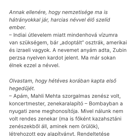
Annak ellenére, hogy nemzetisége ma is
hátrányokkal jár, harcias névvel élő szelíd
ember.
– Indiai útlevelem miatt mindenhová vízumra
van szükségem, bár „adoptált” osztrák, amerikai
és izraeli vagyok. A nevemet anyám adta, Zubin
perzsa nyelven kardot jelent. Ma már sokan
élnek ezzel a névvel.
Olvastam, hogy hétéves korában kapta első
hegedűjét.
– Apám, Mahli Mehta szorgalmas zenész volt,
koncertmester, zenekaralapító – Bombayban a
nyugati zene meghonosítója. Mivel nálunk nem
volt rendes zenekar (ma is főként kazahsztáni
zenészekből áll, aminek nem örülök),
létrehozott egy alapítványt. Rendeltetése