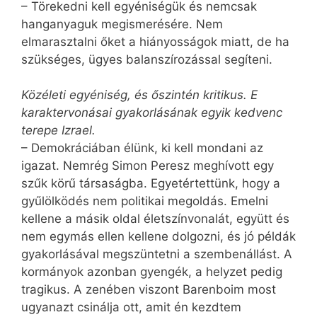
– Törekedni kell egyéniségük és nemcsak
hanganyaguk megismerésére. Nem
elmarasztalni őket a hiányosságok miatt, de ha
szükséges, ügyes balanszírozással segíteni.
Közéleti egyéniség, és őszintén kritikus. E
karaktervonásai gyakorlásának egyik kedvenc
terepe Izrael.
– Demokráciában élünk, ki kell mondani az
igazat. Nemrég Simon Peresz meghívott egy
szűk körű társaságba. Egyetértettünk, hogy a
gyűlölködés nem politikai megoldás. Emelni
kellene a másik oldal életszínvonalát, együtt és
nem egymás ellen kellene dolgozni, és jó példák
gyakorlásával megszüntetni a szembenállást. A
kormányok azonban gyengék, a helyzet pedig
tragikus. A zenében viszont Barenboim most
ugyanazt csinálja ott, amit én kezdtem