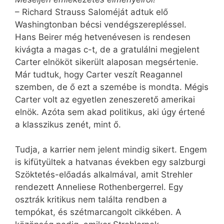
– Richard Strauss Saloméját adtuk elő
Washingtonban bécsi vendégszerepléssel.
Hans Beirer még hetvenévesen is rendesen
kivágta a magas c-t, de a gratulálni megjelent
Carter elnököt sikerült alaposan megsértenie.
Már tudtuk, hogy Carter veszít Reagannel
szemben, de ő ezt a szemébe is mondta. Mégis
Carter volt az egyetlen zeneszerető amerikai
elnök. Azóta sem akad politikus, aki úgy értené
a klasszikus zenét, mint ő.
Tudja, a karrier nem jelent mindig sikert. Engem
is kifütyültek a hatvanas években egy salzburgi
Szöktetés-előadás alkalmával, amit Strehler
rendezett Anneliese Rothenbergerrel. Egy
osztrák kritikus nem találta rendben a
tempókat, és szétmarcangolt cikkében. A