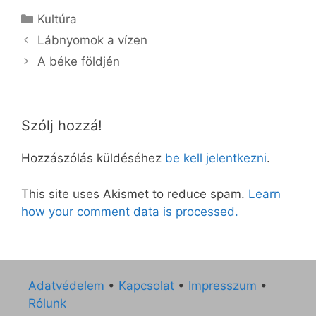
Kategória
Kultúra
Lábnyomok a vízen
A béke földjén
Szólj hozzá!
Hozzászólás küldéséhez
be kell jelentkezni
.
This site uses Akismet to reduce spam.
Learn
how your comment data is processed.
Adatvédelem
•
Kapcsolat
•
Impresszum
•
Rólunk