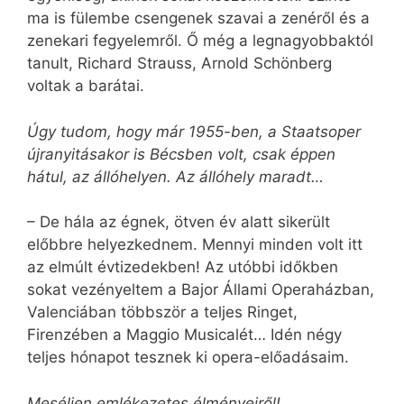
ma is fülembe csengenek szavai a zenéről és a
zenekari fegyelemről. Ő még a legnagyobbaktól
tanult, Richard Strauss, Arnold Schönberg
voltak a barátai.
Úgy tudom, hogy már 1955-ben, a Staatsoper
újranyitásakor is Bécsben volt, csak éppen
hátul, az állóhelyen. Az állóhely maradt…
– De hála az égnek, ötven év alatt sikerült
előbbre helyezkednem. Mennyi minden volt itt
az elmúlt évtizedekben! Az utóbbi időkben
sokat vezényeltem a Bajor Állami Operaházban,
Valenciában többször a teljes Ringet,
Firenzében a Maggio Musicalét… Idén négy
teljes hónapot tesznek ki opera-előadásaim.
Meséljen emlékezetes élményeiről!