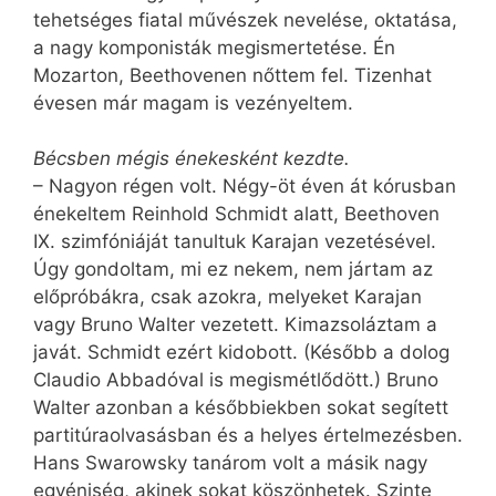
tehetséges fiatal művészek nevelése, oktatása,
a nagy komponisták megismertetése. Én
Mozarton, Beethovenen nőttem fel. Tizenhat
évesen már magam is vezényeltem.
Bécsben mégis énekesként kezdte.
– Nagyon régen volt. Négy-öt éven át kórusban
énekeltem Reinhold Schmidt alatt, Beethoven
IX. szimfóniáját tanultuk Karajan vezetésével.
Úgy gondoltam, mi ez nekem, nem jártam az
előpróbákra, csak azokra, melyeket Karajan
vagy Bruno Walter vezetett. Kimazsoláztam a
javát. Schmidt ezért kidobott. (Később a dolog
Claudio Abbadóval is megismétlődött.) Bruno
Walter azonban a későbbiekben sokat segített
partitúraolvasásban és a helyes értelmezésben.
Hans Swarowsky tanárom volt a másik nagy
egyéniség, akinek sokat köszönhetek. Szinte