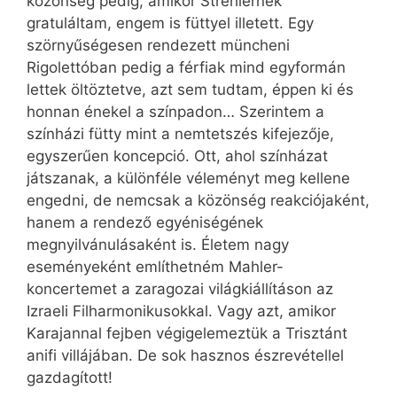
közönség pedig, amikor Strehlernek
gratuláltam, engem is füttyel illetett. Egy
szörnyűségesen rendezett müncheni
Rigolettóban pedig a férfiak mind egyformán
lettek öltöztetve, azt sem tudtam, éppen ki és
honnan énekel a színpadon… Szerintem a
színházi fütty mint a nemtetszés kifejezője,
egyszerűen koncepció. Ott, ahol színházat
játszanak, a különféle véleményt meg kellene
engedni, de nemcsak a közönség reakciójaként,
hanem a rendező egyéniségének
megnyilvánulásaként is. Életem nagy
eseményeként említhetném Mahler-
koncertemet a zaragozai világkiállításon az
Izraeli Filharmonikusokkal. Vagy azt, amikor
Karajannal fejben végigelemeztük a Trisztánt
anifi villájában. De sok hasznos észrevétellel
gazdagított!