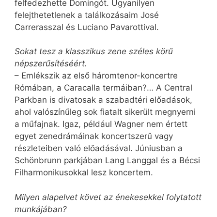
felfedezhette Domingót. Ugyanilyen
felejthetetlenek a találkozásaim José
Carrerasszal és Luciano Pavarottival.
Sokat tesz a klasszikus zene széles körű
népszerűsítéséért.
– Emlékszik az első háromtenor-koncertre
Rómában, a Caracalla termáiban?… A Central
Parkban is divatosak a szabadtéri előadások,
ahol valószínűleg sok fiatalt sikerült megnyerni
a műfajnak. Igaz, például Wagner nem értett
egyet zenedrámáinak koncertszerű vagy
részleteiben való előadásával. Júniusban a
Schönbrunn parkjában Lang Langgal és a Bécsi
Filharmonikusokkal lesz koncertem.
Milyen alapelvet követ az énekesekkel folytatott
munkájában?