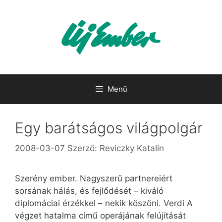
Kilépés
a
tartalomba
Menü
Egy barátságos világpolgár
2008-03-07
Szerző:
Reviczky Katalin
Szerény ember. Nagyszerű partnereiért
sorsának hálás, és fejlődését – kiváló
diplomáciai érzékkel – nekik köszöni. Verdi A
végzet hatalma című operájának felújítását