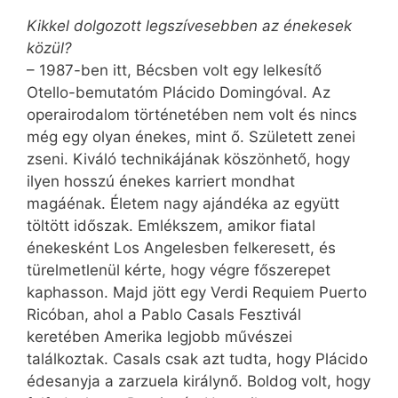
Kikkel dolgozott legszívesebben az énekesek
közül?
– 1987-ben itt, Bécsben volt egy lelkesítő
Otello-bemutatóm Plácido Domingóval. Az
operairodalom történetében nem volt és nincs
még egy olyan énekes, mint ő. Született zenei
zseni. Kiváló technikájának köszönhető, hogy
ilyen hosszú énekes karriert mondhat
magáénak. Életem nagy ajándéka az együtt
töltött időszak. Emlékszem, amikor fiatal
énekesként Los Angelesben felkeresett, és
türelmetlenül kérte, hogy végre főszerepet
kaphasson. Majd jött egy Verdi Requiem Puerto
Ricóban, ahol a Pablo Casals Fesztivál
keretében Amerika legjobb művészei
találkoztak. Casals csak azt tudta, hogy Plácido
édesanyja a zarzuela királynő. Boldog volt, hogy