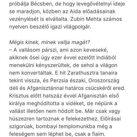
próbálja Bécsben, de hogy levegővételnyi ideje
se maradjon, közben az Aida előadásainak
vezénylését is elvállalta. Zubin Mehta számos
nyelven beszélő igazi világpolgár.
Mégis kinek, minek vallja magát?
– A vallásom párszi, ami azon keveseké,
akiknek ősei úgy ezer évvel ezelőtt Indiából
menekülni kényszerültek, de sehol a világon
nem konvertáltak. E hit Zarathusztra tanaira
tekint vissza, és Perzsia északi, Oroszország
déli és Afganisztánnal határos csücskéről ered.
Krisztus előtt hatszáz évvel Afganisztán első
királya meghódította a vidéket, de népünk a
vallást illetően nem hódolt be. Már csak vagy
húszezren tartoznak e felekezethez. Előírásai
szigorúak, bombayi templomunkba még a
feleségem sem léphet be, csak a fiaim.