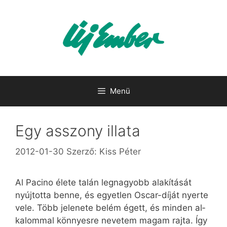
Kilépés
a
tartalomba
Menü
Egy asszony illata
2012-01-30
Szerző:
Kiss Péter
Al Pacino éle­te ta­lán leg­na­gyobb ala­kí­tá­sát
nyúj­tot­ta ben­ne, és egyet­len Os­car-dí­ját nyer­te
ve­le. Több je­le­ne­te be­lém égett, és min­den al­
ka­lom­mal kön­­nyes­re ne­ve­tem ma­gam raj­ta. Így