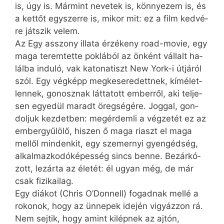
is, úgy is. Már­mint ne­ve­tek is, kön­­nye­zem is, és
a ket­tőt egy­szer­re is, mi­kor mit: ez a film ked­vé­
re ját­szik ve­lem.
Az Egy as­­szony il­la­ta ér­zé­keny road-movie, egy
ma­ga te­rem­tet­te pok­lá­ból az ön­ként vál­lalt ha­
lál­ba in­du­ló, vak ka­to­na­tiszt New York-i út­já­ról
szól. Egy vég­képp meg­ke­se­re­dett­nek, kí­mé­let­
len­nek, go­nosz­nak lát­ta­tott em­ber­ről, aki tel­je­
sen egye­dül ma­radt öreg­sé­gé­re. Jog­gal, gon­
dol­juk kez­det­ben: meg­ér­dem­li a vég­ze­tét ez az
em­ber­gyűlö­lő, hi­szen ő ma­ga ri­aszt el ma­ga
mel­lől min­den­kit, egy sze­mer­nyi gyen­géd­ség,
al­kal­maz­ko­dó­ké­pes­ség sincs ben­ne. Be­zár­kó­
zott, le­zár­ta az éle­tét: él ugyan még, de már
csak fi­zi­ka­i­lag.
Egy di­á­kot (Chris O’Donnell) fo­gad­nak mel­lé a
ro­ko­nok, hogy az ün­ne­pek ide­jén vi­gyáz­zon rá.
Nem sej­tik, hogy amint ki­lép­nek az aj­tón,