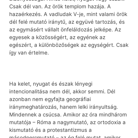
Csak dél van. Az örök templom hazája. A
hazaérkezés. A vadludak V-je, mint valami örök
dél felé mutató iránytű, az együvé tartozás, és
az egymásért vállalt önfeláldozás jelképe. Az
egyesek a közösségért, az egyének az
egészért, a különbözőségek az egységért. Csak
így van értelme.
Ha kelet, nyugat és észak lényegi
intencionalitása nem dél, akkor semmi. Dél
azonban nem egyfajta geográfiai
iránymeghatározás, hanem lelki irányultság.
Mindennek a csúcsa. Amikor az óra mindhárom
mutatója – Róma a nagymutató, az ortodoxia a
kismutató és a protestantizmus a
másodpercmutató – az ég felé mutat, amikor