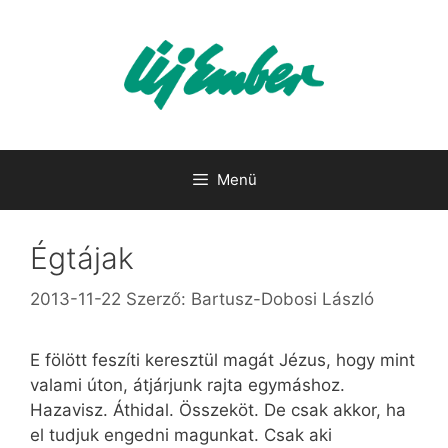
Kilépés
a
tartalomba
Menü
Égtájak
2013-11-22
Szerző:
Bartusz-Dobosi László
E fölött feszíti keresztül magát Jézus, hogy mint
valami úton, átjárjunk rajta egymáshoz.
Hazavisz. Áthidal. Összeköt. De csak akkor, ha
el tudjuk engedni magunkat. Csak aki