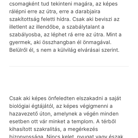
csomagként tud tekinteni magára, az képes
rálépni erre az útra, erre a darabjaira
szakítottság feletti hídra. Csak aki beviszi az
illetlent az illendőbe, a szabálytalant a
szabályosba, az léphet rá erre az útra. Mint a
gyermek, aki összhangban él önmagával.
Belülről él, s nem a külvilág elvárásai szerint.
Csak aki képes önfeledten elszakadni a saját
biológiai égtájától, az képes végigmenni a
hazavezető úton, amelynek a végén minden
esetben ott vár minket a templom. A térből
kihasított szakralitás, a megérkezés
bizonyossága. Nincs kelet, nyugat vagy észak.