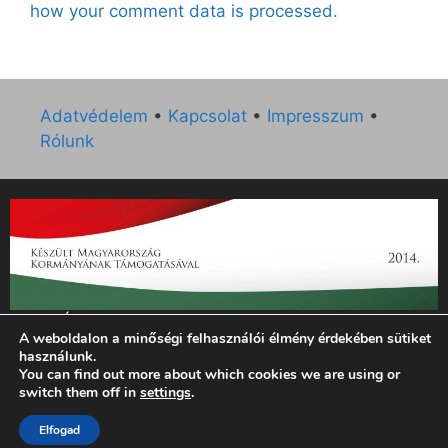
how your comment data is processed.
Adatvédelem
•
Kapcsolat
•
Impresszum
•
Rólunk
„Az Új Ember katolikus hetilap 2014. évi működésének
A weboldalon a minőségi felhasználói élmény érdekében sütiket
támogatását az EGYH-KCP-14-P-0121 sz. támogatási
használunk.
szerződés keretében 3 000 000 Ft összegben támogatta az
You can find out more about which cookies we are using or
Emberi Erőforrások Minisztériuma.”
switch them off in
settings
.
© 2026 Magyar Kurír - Új Ember
• Készült
GeneratePress
Elfogad